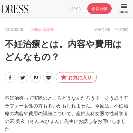
ログイン
会員登録
MENU
2013.03.19
妊娠/出産/家族
妊娠(120)
不妊(50)
不妊治療とは。内容や費用は
どんなもの？
特集記事
DRESS部活
お気に入り
ライフスタイル
不妊治療って実際のところどうなんだろう？ そう思うア
ラフォー女性の方も多いかもしれません。今回は、不妊治
ファッション
療の内容や費用の詳細について、産婦人科女医で性科学者
の宋 美玄（そん みひょん）先生にお話しをお伺いしまし
恋愛/結婚/離婚
た。