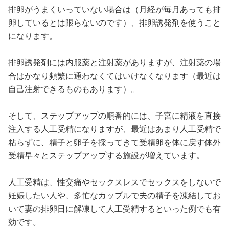
排卵がうまくいっていない場合は（月経が毎月あっても排
卵しているとは限らないのです）、排卵誘発剤を使うこと
になります。
排卵誘発剤には内服薬と注射薬がありますが、注射薬の場
合はかなり頻繁に通わなくてはいけなくなります（最近は
自己注射できるものもあります）。
そして、ステップアップの順番的には、子宮に精液を直接
注入する人工受精になりますが、最近はあまり人工受精で
粘らずに、精子と卵子を採ってきて受精卵を体に戻す体外
受精早々とステップアップする施設が増えています。
人工受精は、性交痛やセックスレスでセックスをしないで
妊娠したい人や、多忙なカップルで夫の精子を凍結してお
いて妻の排卵日に解凍して人工受精するといった例でも有
効です。