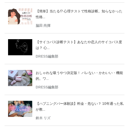
【簡単】当たる!? 心理テストで性格診断。知らなかった
性格...
脇田 尚揮
【サイコパス診断テスト】あなたや恋人のサイコパス度
は？ 心...
DRESS編集部
おしゃれな吸うやつ決定版！ バレない・かわいい・機能
的。ワ...
DRESS編集部
【ハプニングバー体験談】料金・危ない？ 10年通った私
が教...
鈴木 リズ