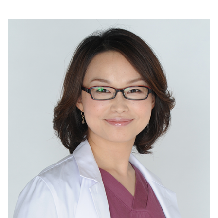
美容/健康
ワークスタイル
妊娠/出産/家族
ココロ/カラダ
グルメ
トラベル
カルチャー/エンタメ