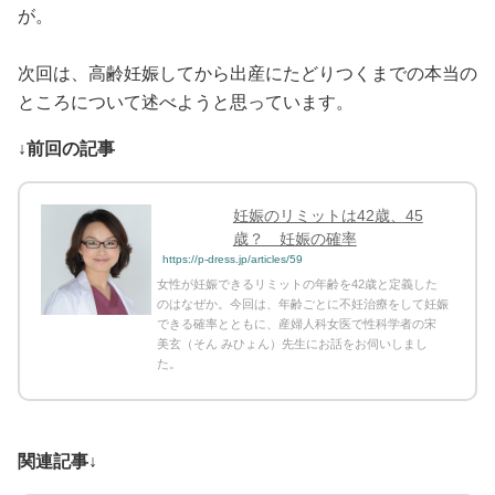
が。
次回は、高齢妊娠してから出産にたどりつくまでの本当の
ところについて述べようと思っています。
↓前回の記事
妊娠のリミットは42歳、45
歳？ 妊娠の確率
https://p-dress.jp/articles/59
女性が妊娠できるリミットの年齢を42歳と定義した
のはなぜか。今回は、年齢ごとに不妊治療をして妊娠
できる確率とともに、産婦人科女医で性科学者の宋
美玄（そん みひょん）先生にお話をお伺いしまし
た。
関連記事↓