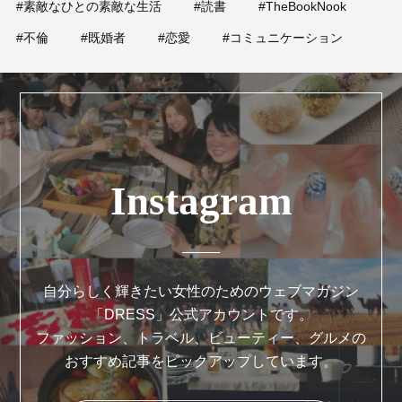
#素敵なひとの素敵な生活
#読書
#TheBookNook
#不倫
#既婚者
#恋愛
#コミュニケーション
Instagram
自分らしく輝きたい女性のためのウェブマガジン
「DRESS」公式アカウントです。
ファッション、トラベル、ビューティー、グルメの
おすすめ記事をピックアップしています。