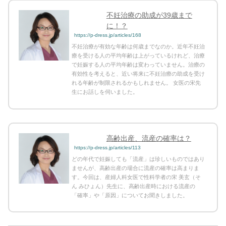
不妊治療の助成が39歳まで
に！？
https://p-dress.jp/articles/168
不妊治療が有効な年齢は何歳までなのか。近年不妊治
療を受ける人の平均年齢は上がっているけれど、治療
で妊娠する人の平均年齢は変わっていません。治療の
有効性を考えると、近い将来に不妊治療の助成を受け
れる年齢が制限されるかもしれません。 女医の宋先
生にお話しを伺いました。
高齢出産、流産の確率は？
https://p-dress.jp/articles/113
どの年代で妊娠しても「流産」は珍しいものではあり
ませんが、高齢出産の場合に流産の確率は高まりま
す。今回は、産婦人科女医で性科学者の宋 美玄（そ
ん みひょん）先生に、高齢出産時における流産の
「確率」や「原因」についてお聞きしました。