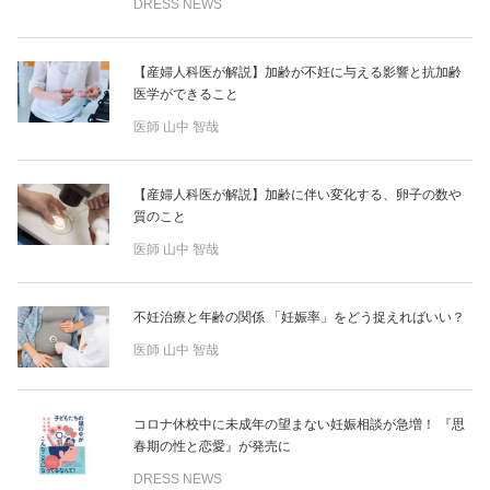
DRESS NEWS
【産婦人科医が解説】加齢が不妊に与える影響と抗加齢
医学ができること
医師
山中 智哉
【産婦人科医が解説】加齢に伴い変化する、卵子の数や
質のこと
医師
山中 智哉
不妊治療と年齢の関係 「妊娠率」をどう捉えればいい？
医師
山中 智哉
コロナ休校中に未成年の望まない妊娠相談が急増！ 『思
春期の性と恋愛』が発売に
DRESS NEWS