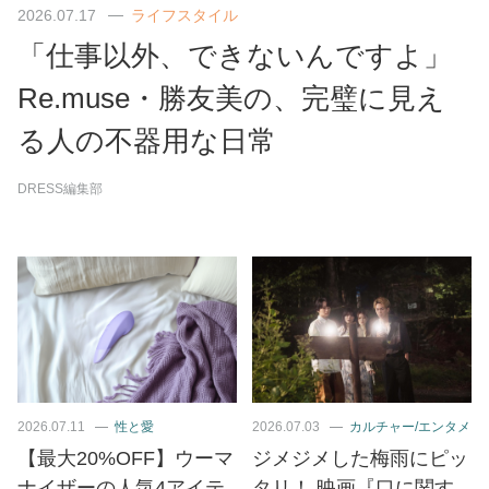
2026.07.17
ライフスタイル
「仕事以外、できないんですよ」
Re.muse・勝友美の、完璧に見え
る人の不器用な日常
DRESS編集部
2026.07.11
性と愛
2026.07.03
カルチャー/エンタメ
【最大20%OFF】ウーマ
ジメジメした梅雨にピッ
ナイザーの人気4アイテ
タリ！ 映画『口に関す