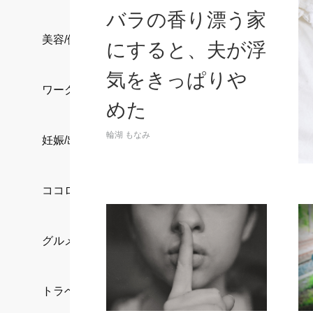
バラの香り漂う家
美容/健康
にすると、夫が浮
気をきっぱりや
ワークスタイル
めた
輪湖 もなみ
妊娠/出産/家族
ココロ/カラダ
グルメ
トラベル