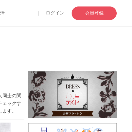
ログイン
部活
会員登録
人同士の関
チェックす
します。