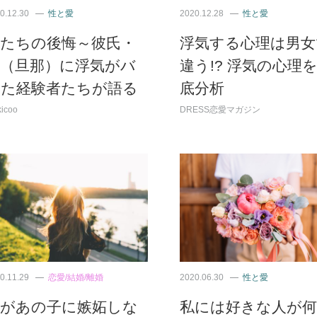
0.12.30
性と愛
2020.12.28
性と愛
女たちの後悔～彼氏・
浮気する心理は男女
夫（旦那）に浮気がバ
違う!? 浮気の心理
レた経験者たちが語る
底分析
icoo
DRESS恋愛マガジン
0.11.29
恋愛/結婚/離婚
2020.06.30
性と愛
私があの子に嫉妬しな
私には好きな人が何