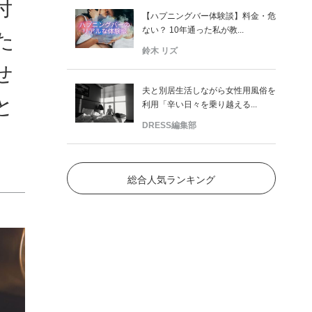
付
【ハプニングバー体験談】料金・危
ない？ 10年通った私が教...
た
鈴木 リズ
せ
夫と別居生活しながら女性用風俗を
と
利用「辛い日々を乗り越える...
DRESS編集部
総合人気ランキング