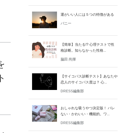
運がいい人には５つの特徴がある
バニー
【簡単】当たる!? 心理テストで性
格診断。知らなかった性格...
脇田 尚揮
を
ト
【サイコパス診断テスト】あなたや
恋人のサイコパス度は？ 心...
DRESS編集部
おしゃれな吸うやつ決定版！ バレ
ない・かわいい・機能的。ワ...
DRESS編集部