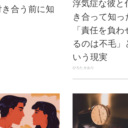
浮気症な彼と
付き合う前に知
き合って知っ
「責任を負わ
るのは不毛」
いう現実
ひろた かおり