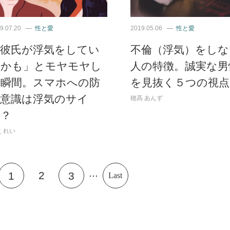
9.07.20
性と愛
2019.05.06
性と愛
「彼氏が浮気をしてい
不倫（浮気）をしな
るかも」とモヤモヤし
人の特徴。誠実な男
た瞬間。スマホへの防
を見抜く５つの視点
犯意識は浮気のサイ
穂高 あんず
ン？
 れい
...
2
1
3
Last