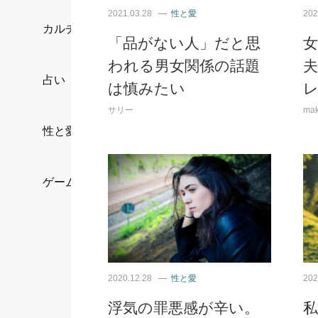
2021.03.28
性と愛
202
カルチャー/エンタメ
「品がない人」だと思
われる男女関係の話題
占い
は慎みたい
サリー
mak
性と愛
ゲーム
2020.12.28
性と愛
202
浮気の罪悪感が辛い。