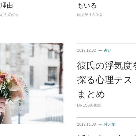
い理由
もいる
あがりの少女
雨あがりの少女
2019.12.02
占い
彼氏の浮気度
探る心理テス
まとめ
DRESS編集部
2019.11.08
性と愛