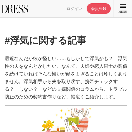
ログイン
会員登録
MENU
#浮気に関する記事
特集記事
最近なんだか彼が怪しい……もしかして浮気かも？ 浮気
性の夫をなんとかしたい、なんて、夫婦や恋人同士の関係
を続けていればそんな疑いが頭をよぎることは珍しくあり
DRESS部活
ません。浮気相手から夫を取り戻す、携帯チェックす
る？ しない？ などの夫婦関係のコラムから、トラブル
ライフスタイル
防止のための契約書作りなど、幅広くご紹介します。
ファッション
恋愛/結婚/離婚