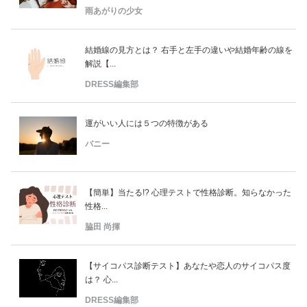
雨あがりの少女
結婚線の見方とは？ 右手と左手の違いや結婚年齢の線を
解説【...
DRESS編集部
運がいい人には５つの特徴がある
バニー
【簡単】当たる!? 心理テストで性格診断。知らなかった
性格...
脇田 尚揮
【サイコパス診断テスト】あなたや恋人のサイコパス度
は？ 心...
DRESS編集部