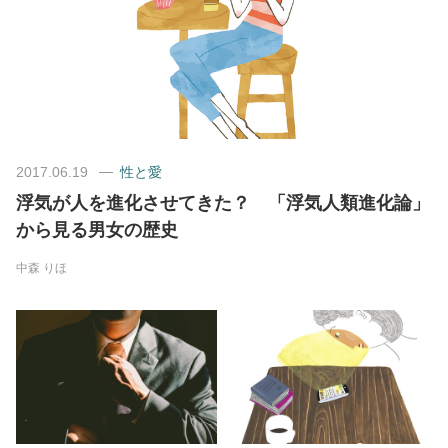
美容/健康
ワークスタイル
妊娠/出産/家族
2017.06.19
性と愛
浮気が人を進化させてきた？ 「浮気人類進化論」
ココロ/カラダ
から見る男女の歴史
中森 りほ
グルメ
トラベル
カルチャー/エンタメ