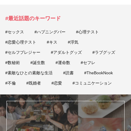
#最近話題のキーワード
#セックス
#ハプニングバー
#心理テスト
#恋愛心理テスト
#キス
#浮気
#セルフプレジャー
#アダルトグッズ
#ラブグッズ
#数秘術
#誕生数
#運命数
#セフレ
#素敵なひとの素敵な生活
#読書
#TheBookNook
#不倫
#既婚者
#恋愛
#コミュニケーション