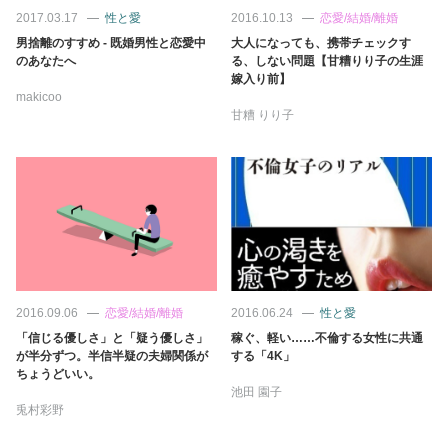
占い
2017.03.17
性と愛
2016.10.13
恋愛/結婚/離婚
男捨離のすすめ - 既婚男性と恋愛中
大人になっても、携帯チェックす
のあなたへ
る、しない問題【甘糟りり子の生涯
性と愛
嫁入り前】
makicoo
甘糟 りり子
ゲーム
2016.09.06
恋愛/結婚/離婚
2016.06.24
性と愛
「信じる優しさ」と「疑う優しさ」
稼ぐ、軽い……不倫する女性に共通
が半分ずつ。半信半疑の夫婦関係が
する「4K」
ちょうどいい。
池田 園子
兎村彩野