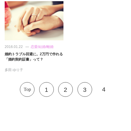
2016.01.22
恋愛/結婚/離婚
婚約トラブル回避に。2万円で作れる
「婚約契約証書」って？
多田 ゆり子
4
1
2
3
Top