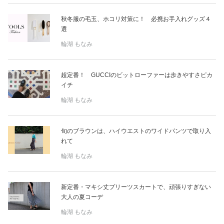
秋冬服の毛玉、ホコリ対策に！ 必携お手入れグッズ４
選
輪湖 もなみ
超定番！ GUCCIのビットローファーは歩きやすさピカ
イチ
輪湖 もなみ
旬のブラウンは、ハイウエストのワイドパンツで取り入
れて
輪湖 もなみ
新定番・マキシ丈プリーツスカートで、頑張りすぎない
大人の夏コーデ
輪湖 もなみ