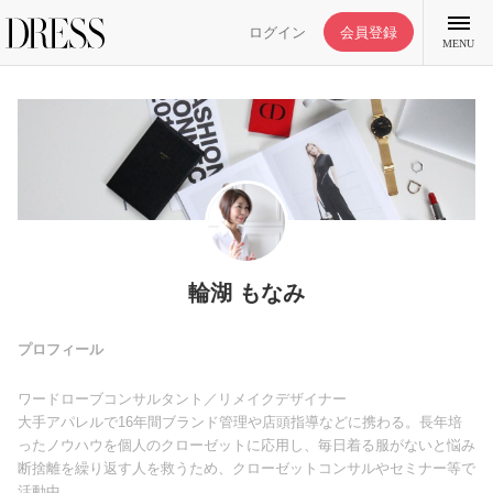
ログイン
会員登録
MENU
特集記事
DRESS部活
輪湖 もなみ
ライフスタイル
プロフィール
ワードローブコンサルタント／リメイクデザイナー
ファッション
大手アパレルで16年間ブランド管理や店頭指導などに携わる。長年培
ったノウハウを個人のクローゼットに応用し、毎日着る服がないと悩み
断捨離を繰り返す人を救うため、クローゼットコンサルやセミナー等で
恋愛/結婚/離婚
活動中。