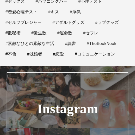
#セックス
#ハプニングバー
#心理テスト
#恋愛心理テスト
#キス
#浮気
#セルフプレジャー
#アダルトグッズ
#ラブグッズ
#数秘術
#誕生数
#運命数
#セフレ
#素敵なひとの素敵な生活
#読書
#TheBookNook
#不倫
#既婚者
#恋愛
#コミュニケーション
Instagram