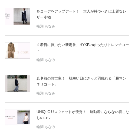
占い
冬コーデをアップデート！ 大人が持つべきは上質なレ
ザー小物
性と愛
輪湖 もなみ
ゲーム
２着目に買いたい新定番、HYKEのゆったりトレンチコー
ト
輪湖 もなみ
真冬前の救世主！ 肌寒い日にさっと羽織れる「脱マン
ネリコート」
輪湖 もなみ
UNIQLO Uスウェットが優秀！ 運動着にならない着こな
しのコツ
輪湖 もなみ