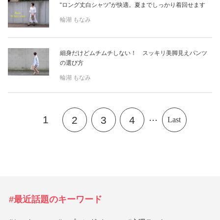
“ロング丈白シャツ”が快適。夏までしっかり着回せます
輪湖 もなみ
細身だけどムチムチしない！ スッキリ美脚見えパンツ
の選び方
輪湖 もなみ
...
1
2
3
4
Last
#最近話題のキーワード