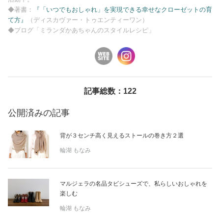
◆著書：
『「いつでもおしゃれ」を実現できる幸せなクローゼットの育
美容/健康
て方』
（ディスカヴァー・トゥエンティーワン）
◆ブログ「ミランダかあちゃんのスタイルレシピ」
ワークスタイル
妊娠/出産/家族
記事総数：122
ココロ/カラダ
公開済みの記事
グルメ
背が３センチ高く見えるストールの巻き方２選
輪湖 もなみ
トラベル
マルジェラの名品タビシューズで、私らしいおしゃれを
カルチャー/エンタメ
楽しむ
輪湖 もなみ