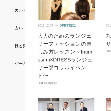
カルチャー/エンタメ
2019.12.03
DRESS部活
201
占い
大人のためのランジェ
リーファッションの楽
性と愛
しみ方レッスン～Intimi
DR
ssimi×DRESSランジェ
ゲーム
リー部コラボイベン
ト〜
DRESS編集部