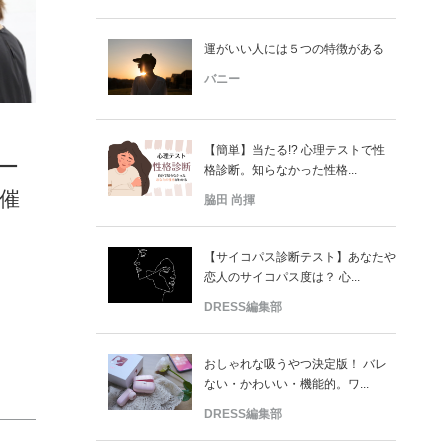
運がいい人には５つの特徴がある
バニー
【簡単】当たる!? 心理テストで性
ー
格診断。知らなかった性格...
催
脇田 尚揮
【サイコパス診断テスト】あなたや
恋人のサイコパス度は？ 心...
DRESS編集部
おしゃれな吸うやつ決定版！ バレ
ない・かわいい・機能的。ワ...
DRESS編集部