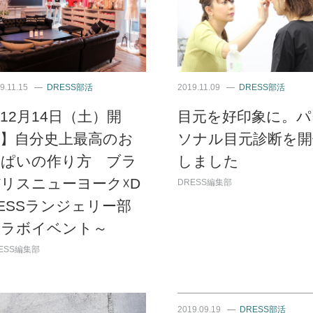
9.11.15
DRESS部活
2019.11.09
DRESS部活
12月14日（土）開
目元を好印象に。パ
催】自分史上最高のお
ソナル目元診断を開
っぱいの作り方 ブラ
しました
リスニューヨーク☓D
DRESS編集部
ESSランジェリー部
コラボイベント～
ESS編集部
2019.09.19
DRESS部活