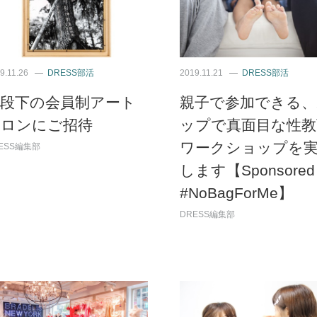
9.11.26
DRESS部活
2019.11.21
DRESS部活
九段下の会員制アート
親子で参加できる、
サロンにご招待
ップで真面目な性教
ワークショップを
ESS編集部
します【Sponsored
#NoBagForMe】
DRESS編集部