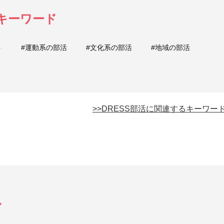
るキーワード
ト
#運動系の部活
#文化系の部活
#地域の部活
>>DRESS部活に関連するキーワー
ド