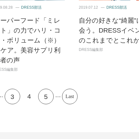
9.08.28
DRESS部活
2019.07.12
DRESS部活
スーパーフード「ミレ
自分の好きな“綺麗”
ット」の力でハリ・コ
会う。DRESSイベ
シ・ボリューム（※）
のこれまでとこれ
をケア。美容サプリ利
DRESS編集部
用者の声
ESS編集部
..
...
4
3
5
Last