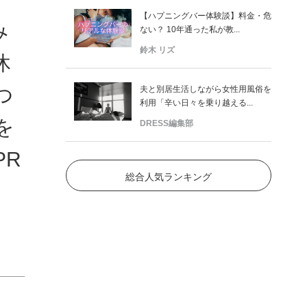
【ハプニングバー体験談】料金・危
み
ない？ 10年通った私が教...
鈴木 リズ
休
つ
夫と別居生活しながら女性用風俗を
利用「辛い日々を乗り越える...
を
DRESS編集部
PR
総合人気ランキング