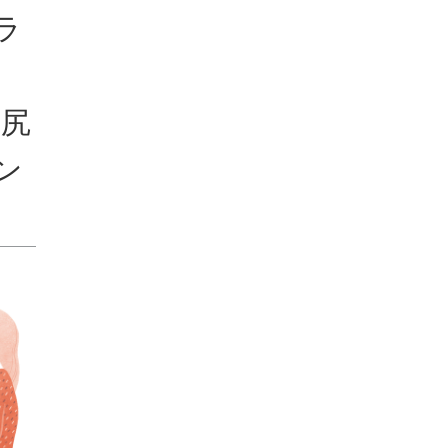
ラ
美尻
ン