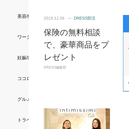
美容/健康
2019.12.06
DRESS部活
保険の無料相談
ワークスタイル
で、豪華商品をプ
レゼント
妊娠/出産/家族
DRESS編集部
ココロ/カラダ
グルメ
トラベル