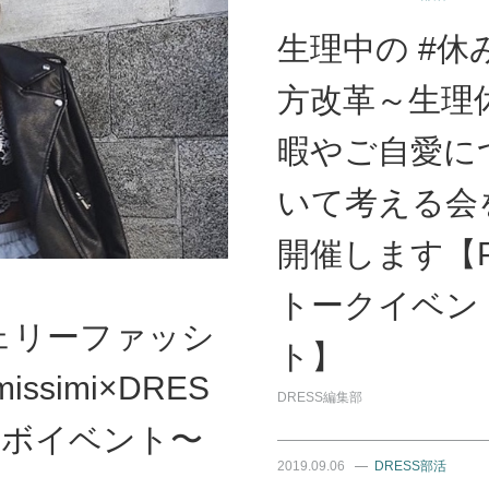
生理中の #休
方改革～生理
暇やご自愛に
いて考える会
開催します【
トークイベン
ェリーファッシ
ト】
ssimi×DRES
DRESS編集部
ラボイベント〜
2019.09.06
DRESS部活