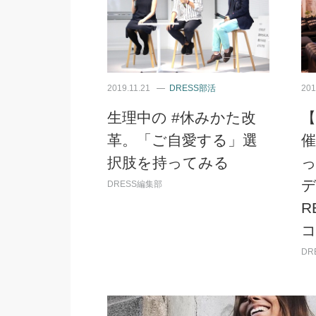
2019.11.21
DRESS部活
201
生理中の #休みかた改
【
革。「ご自愛する」選
択肢を持ってみる
デ
DRESS編集部
R
DR