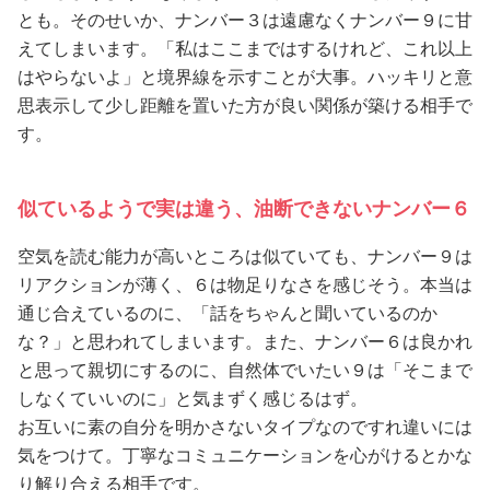
とも。そのせいか、ナンバー３は遠慮なくナンバー９に甘
えてしまいます。「私はここまではするけれど、これ以上
はやらないよ」と境界線を示すことが大事。ハッキリと意
思表示して少し距離を置いた方が良い関係が築ける相手で
す。
似ているようで実は違う、油断できないナンバー６
空気を読む能力が高いところは似ていても、ナンバー９は
リアクションが薄く、６は物足りなさを感じそう。本当は
通じ合えているのに、「話をちゃんと聞いているのか
な？」と思われてしまいます。また、ナンバー６は良かれ
と思って親切にするのに、自然体でいたい９は「そこまで
しなくていいのに」と気まずく感じるはず。
お互いに素の自分を明かさないタイプなのですれ違いには
気をつけて。丁寧なコミュニケーションを心がけるとかな
り解り合える相手です。