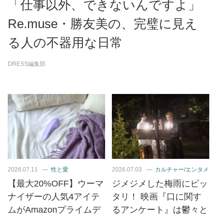
「仕事以外、できないんですよ」
Re.muse・勝友美の、完璧に見え
る人の不器用な日常
DRESS編集部
2026.07.11
性と愛
2026.07.03
カルチャー/エンタメ
【最大20%OFF】ウーマ
ジメジメした梅雨にピッ
ナイザーの人気4アイテ
タリ！ 映画『口に関す
ムがAmazonプライムデ
るアンケート』は鬱々と