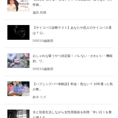
性格...
脇田 尚揮
【サイコパス診断テスト】あなたや恋人のサイコパス度
は？ 心...
DRESS編集部
おしゃれな吸うやつ決定版！ バレない・かわいい・機能
的。ワ...
DRESS編集部
【ハプニングバー体験談】料金・危ない？ 10年通った私
が教...
鈴木 リズ
夫と別居生活しながら女性用風俗を利用「辛い日々を乗
り越える...