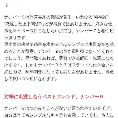
７
ナンバー９は体育会系の職場が苦手。いわゆる“精神論”
“徹底した上下関係”などが得意ではありません。好きな仕
事をマイペースにこなしたい点では、ナンバー７と相性ピ
ッタリです。
最小限の稼働で結果を求める７はシンプルに本質を突き詰
めることが得意。ナンバー９の良き牽引役になってくれる
でしょう。専門職であれば、尊敬できる師匠・先輩になる
はずです。しかもナンバー９と７はフラットな付き合いを
好むので、師弟関係になっても窮屈さがありません。風通
しの良いコンビになれます。
対等に刺激し合うベストフレンド、ナンバー９
ナンバー９はつかみどころがないと言われやすいタイプ。
自分はとてもシンプルなキャラと自覚していても、他人に