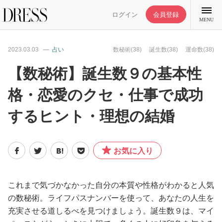
ログイン
会員登録
MENU
2023.03.03
占い
数秘術(38)
誕生数(38)
運命数(38)
【数秘術】誕生数９の基本性
格・恋愛のクセ・仕事で成功
特集記事
するヒント・理想の結婚
DRESS部活
お気に入り
ライフスタイル
ファッション
これまで気づかなかった自分の本質や性格がわかると人気
の数秘術。ライフパスナンバーを使って、あなたの人生を
充実させる道しるべを見つけましょう。誕生数９は、マイ
恋愛/結婚/離婚