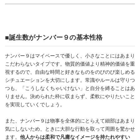
占い
性と愛
■誕生数がナンバー９の基本性格
ゲーム
ナンバー９はマイペースで優しく、小さなことにはあまり
こだわらないタイプです。物質的価値より精神的価値を重
視するので、自由な時間と好きなものをのびのび楽しめる
シチュエーションを大切にします。常識やルールは守りつ
つも、「こうしなくちゃいけない」と自分を縛ることはあ
りません。決められた枠に収まらず、柔軟にやりたいこと
を実現していくでしょう。
また、ナンバー９は物事を全体的にとらえて細部はあまり
気にしないため、ときに大胆な行動を取って周囲を驚かせ
ます。
他人からは柔和で凡庸なイメージを持たれやすい