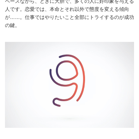
ペースながら、ときに大胆で、多くの人に好印象を与える
人です。恋愛では、本命とそれ以外で態度を変える傾向
美容/健康
が……。仕事ではやりたいこと全部にトライするのが成功
の鍵。
ワークスタイル
妊娠/出産/家族
ココロ/カラダ
グルメ
トラベル
カルチャー/エンタメ