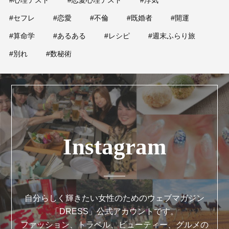
#心理テスト
#恋愛心理テスト
#浮気
#セフレ
#恋愛
#不倫
#既婚者
#開運
#算命学
#あるある
#レシピ
#週末ふらり旅
#別れ
#数秘術
Instagram
自分らしく輝きたい女性のためのウェブマガジン
「DRESS」公式アカウントです。
ファッション、トラベル、ビューティー、グルメの