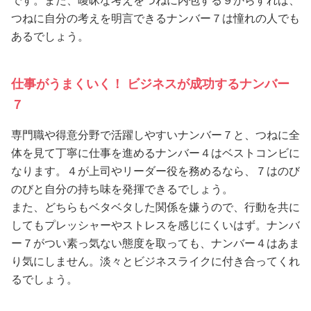
です。また、曖昧な考えをつねに内包する９からすれば、
つねに自分の考えを明言できるナンバー７は憧れの人でも
あるでしょう。
仕事がうまくいく！ ビジネスが成功するナンバー
７
専門職や得意分野で活躍しやすいナンバー７と、つねに全
体を見て丁寧に仕事を進めるナンバー４はベストコンビに
なります。４が上司やリーダー役を務めるなら、７はのび
のびと自分の持ち味を発揮できるでしょう。
また、どちらもベタベタした関係を嫌うので、行動を共に
してもプレッシャーやストレスを感じにくいはず。ナンバ
ー７がつい素っ気ない態度を取っても、ナンバー４はあま
り気にしません。淡々とビジネスライクに付き合ってくれ
るでしょう。