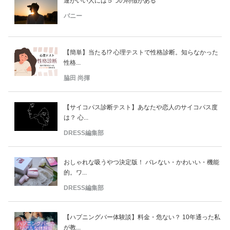
運がいい人には５つの特徴がある
バニー
【簡単】当たる!? 心理テストで性格診断。知らなかった
性格...
脇田 尚揮
【サイコパス診断テスト】あなたや恋人のサイコパス度
は？ 心...
DRESS編集部
おしゃれな吸うやつ決定版！ バレない・かわいい・機能
的。ワ...
DRESS編集部
【ハプニングバー体験談】料金・危ない？ 10年通った私
が教...