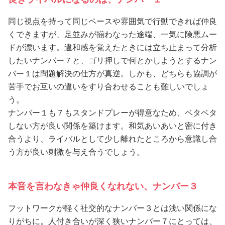
同じ視点を持って同じペースや雰囲気で行動できれば仲良
くできますが、足並みが揃わなった途端、一気に険悪ムー
ドが漂います。違和感を覚えたときには立ち止まって分析
したいナンバー７と、ゴリ押しで何とかしようとするナン
バー１は問題解決の仕方が真逆。しかも、どちらも協調が
苦手でお互いの違いをすり合わせることも難しいでしょ
う。
ナンバー１も７もスタンドプレーが得意なため、ベタベタ
しない方が良い関係を築けます。和気あいあいと密に付き
合うより、ライバルとして少し離れたところから意識し合
う方が良い刺激を与え合うでしょう。
本音を言わなきゃ仲良くなれない、ナンバー３
フットワークが軽く社交的なナンバー３とは浅い関係にな
りがちに。人付き合いが深く狭いナンバー７にとっては、