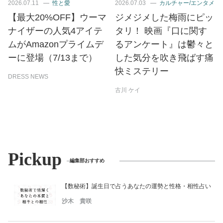
2026.07.11
性と愛
2026.07.03
カルチャー/エンタメ
【最大20%OFF】ウーマ
ジメジメした梅雨にピッ
ナイザーの人気4アイテ
タリ！ 映画『口に関す
ムがAmazonプライムデ
るアンケート』は鬱々と
ーに登場（7/13まで）
した気分を吹き飛ばす痛
快ミステリー
DRESS NEWS
古川 ケイ
Pickup
編集部おすすめ
【数秘術】誕生日で占うあなたの運勢と性格・相性占い
沙木 貴咲