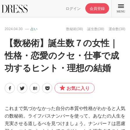
ログイン
会員登録
MENU
2024.04.30
占い
数秘術(38)
誕生数(38)
運命数(38)
【数秘術】誕生数７の女性｜
性格・恋愛のクセ・仕事で成
特集記事
功するヒント・理想の結婚
DRESS部活
お気に入り
ライフスタイル
ファッション
これまで気づかなかった自分の本質や性格がわかると人気
の数秘術。ライフパスナンバーを使って、あなたの人生を
充実させる道しるべを見つけましょう。ナンバー７は思慮
恋愛/結婚/離婚