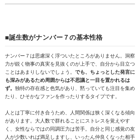
占い
性と愛
■誕生数がナンバー７の基本性格
ゲーム
ナンバー７は思慮深く浮ついたところがありません。洞察
力が鋭く物事の真実を見抜くのが上手で、自分から目立つ
ことはあまりしないでしょう。
でも、ちょっとした発言に
も深みがあるため周囲からは不思議と一目を置かれるは
ず。
独特の存在感と色気があり、黙っていても注目を集め
たり、ひそかなファンを作ったりするタイプです。
人とは丁寧に付き合うため、人間関係は狭く深くなる傾向
があります。大人数で群れることにストレスを覚えやす
く、女性ならではの同調圧力は苦手。自分と同じ感覚の友
人が少数いれば満足しますし、いったん仲良くなった相手