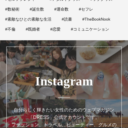
#数秘術
#誕生数
#運命数
#セフレ
#素敵なひとの素敵な生活
#読書
#TheBookNook
#不倫
#既婚者
#恋愛
#コミュニケーション
Instagram
自分らしく輝きたい女性のためのウェブマガジン
「DRESS」公式アカウントです。
ファッション、トラベル、ビューティー、グルメの