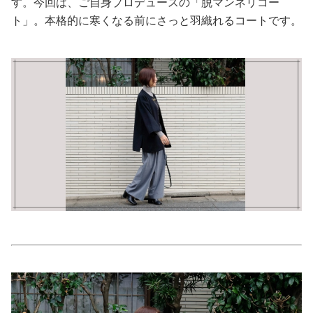
す。今回は、ご自身プロデュースの「脱マンネリコー
ト」。本格的に寒くなる前にさっと羽織れるコートです。
美容/健康
ワークスタイル
妊娠/出産/家族
ココロ/カラダ
グルメ
トラベル
カルチャー/エンタメ