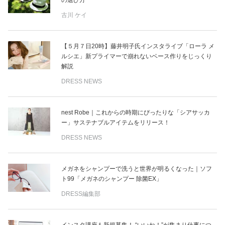
古川 ケイ
【５月７日20時】藤井明子氏インスタライブ「ローラ メ
ルシエ」新プライマーで崩れないベース作りをじっくり
解説
DRESS NEWS
nest Robe｜これからの時期にぴったりな「シアサッカ
ー」サステナブルアイテムをリリース！
DRESS NEWS
メガネをシャンプーで洗うと世界が明るくなった｜ソフ
ト99「メガネのシャンプー 除菌EX」
DRESS編集部
インスタ講座も新規募集！ “いいね！”が集まり仕事につ