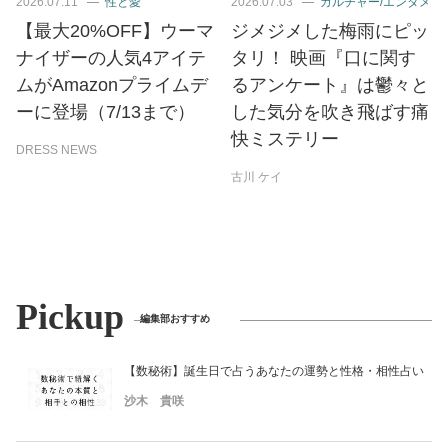
2026.07.11
性と愛
2026.07.03
カルチャー/エンタメ
【最大20%OFF】ウーマ
ジメジメした梅雨にピッ
ナイザーの人気4アイテ
タリ！ 映画『口に関す
ムがAmazonプライムデ
るアンケート』は鬱々と
ーに登場（7/13まで）
した気分を吹き飛ばす痛
快ミステリー
DRESS NEWS
古川 ケイ
Pickup
編集部おすすめ
【数秘術】誕生日で占うあなたの運勢と性格・相性占い
沙木 貴咲