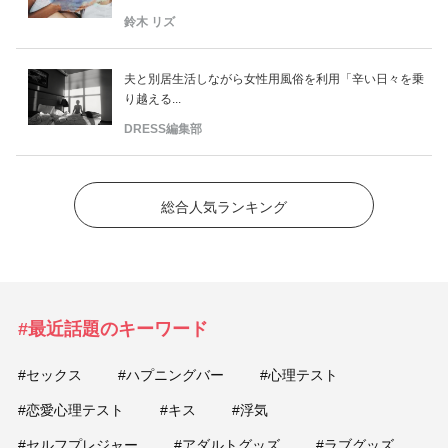
鈴木 リズ
夫と別居生活しながら女性用風俗を利用「辛い日々を乗
り越える...
DRESS編集部
総合人気ランキング
#最近話題のキーワード
#セックス
#ハプニングバー
#心理テスト
#恋愛心理テスト
#キス
#浮気
#セルフプレジャー
#アダルトグッズ
#ラブグッズ