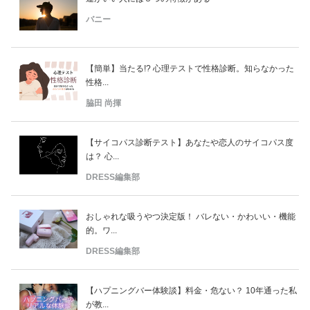
バニー
【簡単】当たる!? 心理テストで性格診断。知らなかった
性格...
脇田 尚揮
【サイコパス診断テスト】あなたや恋人のサイコパス度
は？ 心...
DRESS編集部
おしゃれな吸うやつ決定版！ バレない・かわいい・機能
的。ワ...
DRESS編集部
【ハプニングバー体験談】料金・危ない？ 10年通った私
が教...