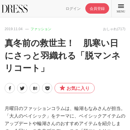
ログイン
会員登録
MENU
2019.11.04
ファッション
おしゃれ(717)
真冬前の救世主！ 肌寒い日
にさっと羽織れる「脱マンネ
特集記事
リコート」
DRESS部活
お気に入り
ライフスタイル
ファッション
月曜日のファッションコラムは、輪湖もなみさんが担当。
「大人のベイシック」をテーマに、ベイシックアイテムの
アップデートや輪湖さんのおすすめアイテムを紹介しま
恋愛/結婚/離婚