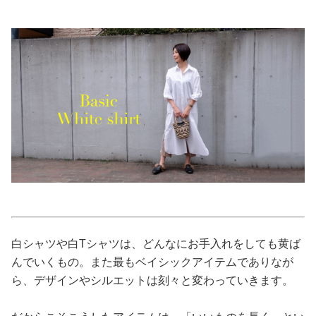
美容/健康
ワークスタイル
妊娠/出産/家族
ココロ/カラダ
グルメ
トラベル
白シャツや白Tシャツは、どんなにお手入れをしても黄ば
んでいくもの。また最もベイシックアイテムでありなが
カルチャー/エンタメ
ら、デザインやシルエットは刻々と変わっていきます。