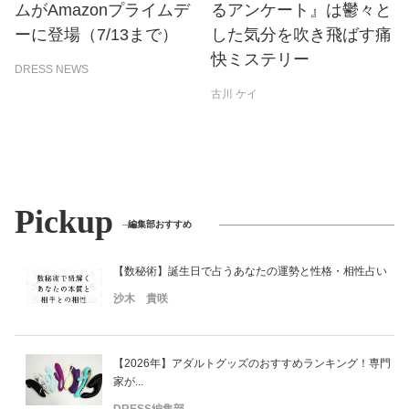
ムがAmazonプライムデ
るアンケート』は鬱々と
ーに登場（7/13まで）
した気分を吹き飛ばす痛
快ミステリー
DRESS NEWS
古川 ケイ
Pickup
編集部おすすめ
【数秘術】誕生日で占うあなたの運勢と性格・相性占い
沙木 貴咲
【2026年】アダルトグッズのおすすめランキング！専門
家が...