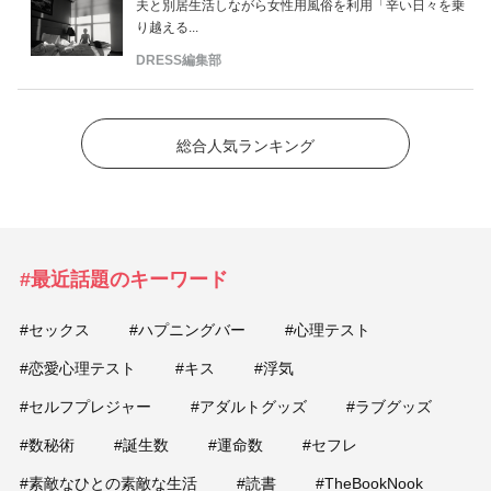
夫と別居生活しながら女性用風俗を利用「辛い日々を乗
り越える...
DRESS編集部
総合人気ランキング
#最近話題のキーワード
#セックス
#ハプニングバー
#心理テスト
#恋愛心理テスト
#キス
#浮気
#セルフプレジャー
#アダルトグッズ
#ラブグッズ
#数秘術
#誕生数
#運命数
#セフレ
#素敵なひとの素敵な生活
#読書
#TheBookNook