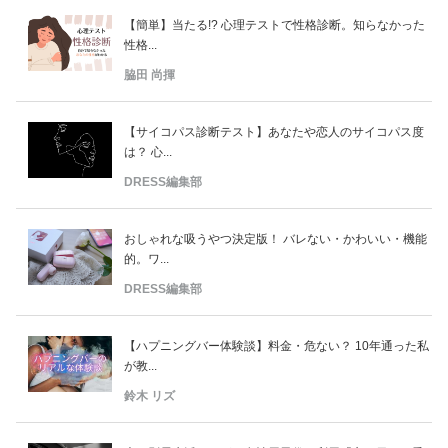
【簡単】当たる!? 心理テストで性格診断。知らなかった
性格...
脇田 尚揮
【サイコパス診断テスト】あなたや恋人のサイコパス度
は？ 心...
DRESS編集部
おしゃれな吸うやつ決定版！ バレない・かわいい・機能
的。ワ...
DRESS編集部
【ハプニングバー体験談】料金・危ない？ 10年通った私
が教...
鈴木 リズ