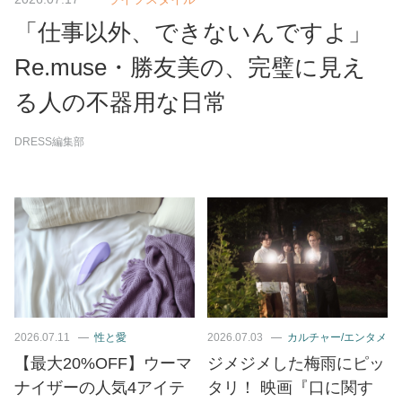
「仕事以外、できないんですよ」
Re.muse・勝友美の、完璧に見え
る人の不器用な日常
DRESS編集部
2026.07.11
性と愛
2026.07.03
カルチャー/エンタメ
【最大20%OFF】ウーマ
ジメジメした梅雨にピッ
ナイザーの人気4アイテ
タリ！ 映画『口に関す