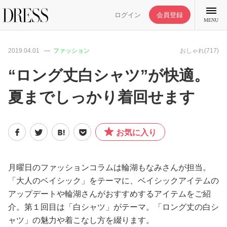
ログイン
会員登録
MENU
2019.04.01
ファッション
おしゃれ(717)
“ロング丈白シャツ”が快適。
夏までしっかり着回せます
特集記事
DRESS部活
お気に入り
ライフスタイル
月曜日のファッションコラムは輪湖もなみさんが担当。
「大人のベイシック」をテーマに、ベイシックアイテムの
ファッション
アップデートや輪湖さんがおすすめするアイテムをご紹
介。第１回目は「白シャツ」がテーマ。「ロング丈の白シ
恋愛/結婚/離婚
ャツ」の魅力や着こなし方を綴ります。