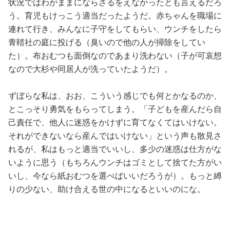
状況ではわがままにならざるをえなかったとも言えるだろ
う。育児もけっこう適当だったようだ。赤ちゃんを職場に
連れて行き、みんなに子守をしてもらい、ウンチをしたら
青鞜社の庭に投げる（臭いので他の人が掃除をしてい
た）。布おむつも面倒なのであまり洗わない（子が可哀想
なので大杉や同居人が洗っていたようだ）。
ずぼらな私は、おお、こういう感じでも何とかなるのか、
とこっそり勇気をもらってしまう。「子どもを産んだら自
己責任で、他人に迷惑をかけずに育てなくてはいけない。
それができないなら産んではいけない」という声も散見さ
れるが、私はもっと適当でいいし、多少の迷惑は仕方がな
いように思う（もちろんウンチはゴミとして捨てた方がい
いし、今なら紙おむつを選べばいいだろうが）。もっと縛
りの少ない、助け合える世の中になるといいのにな。