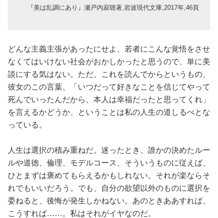
『美は乱調にあり』瀬戸内寂聴著,岩波現代文庫,2017年,46頁
どんな主義主張があったにせよ、若者にこんな覚悟をさせ
なくてはいけない社会がおかしかったと思うので、単に美
談にする気はない。ただ、これを読んでからというもの、
彼女のこの言葉、「いつだって好きなことを信じてやって
死んでいったんだから、本人は幸福だったと思ってくれ」
を言えるかどうか、ということは私の人生の道しるべとな
っている。
人生は選択の積み重ねだ。迷ったとき、誰かの決めたルー
ルや道徳、倫理、モデルコース、そういうものに従えば、
ひとまずは褒めてもらえるかもしれない。それが楽ならそ
れでもいいだろう。でも、自分の欲望以外のものに選択を
委ねると、後悔が発生しかねない。あのときああすれば、
こうすれば……。私はそれがイヤなのだ。