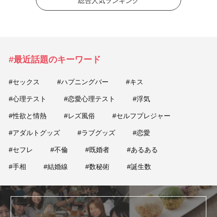
総合人気ランキング
#最近話題のキーワード
#セックス
#ハプニングバー
#キス
#心理テスト
#恋愛心理テスト
#浮気
#性欲と情熱
#レズ風俗
#セルフプレジャー
#アダルトグッズ
#ラブグッズ
#恋愛
#セフレ
#不倫
#既婚者
#あるある
#手相
#結婚線
#数秘術
#誕生数