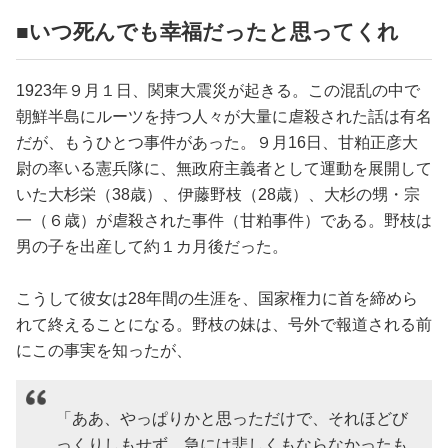
■いつ死んでも幸福だったと思ってくれ
1923年９月１日、関東大震災が起きる。この混乱の中で
朝鮮半島にルーツを持つ人々が大量に虐殺された話は有名
だが、もうひとつ事件があった。９月16日、甘粕正彦大
尉の率いる憲兵隊に、無政府主義者として運動を展開して
いた大杉栄（38歳）、伊藤野枝（28歳）、大杉の甥・宗
一（６歳）が虐殺された事件（甘粕事件）である。野枝は
男の子を出産して約１カ月後だった。
こうして彼女は28年間の生涯を、国家権力に首を締めら
れて終えることになる。野枝の妹は、号外で報道される前
にこの事実を知ったが、
「ああ、やっぱりかと思っただけで、それほどび
っくりしもせず、急には悲しくもならなかったも