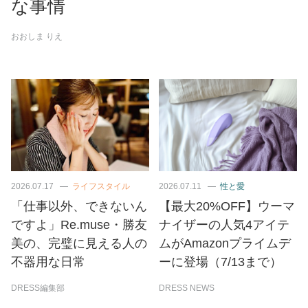
な事情
おおしま りえ
2026.07.17
ライフスタイル
2026.07.11
性と愛
「仕事以外、できないん
【最大20%OFF】ウーマ
ですよ」Re.muse・勝友
ナイザーの人気4アイテ
美の、完璧に見える人の
ムがAmazonプライムデ
不器用な日常
ーに登場（7/13まで）
DRESS編集部
DRESS NEWS