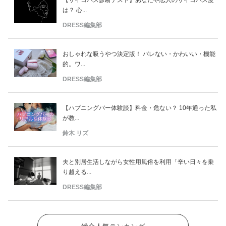
【サイコパス診断テスト】あなたや恋人のサイコパス度
は？ 心...
DRESS編集部
おしゃれな吸うやつ決定版！ バレない・かわいい・機能
的。ワ...
DRESS編集部
【ハプニングバー体験談】料金・危ない？ 10年通った私
が教...
鈴木 リズ
夫と別居生活しながら女性用風俗を利用「辛い日々を乗
り越える...
DRESS編集部