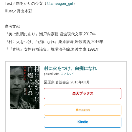
Text／雨あがりの少女（
@ameagari_girl
）
Illust／野出木彩
参考文献
『美は乱調にあり』瀬戸内寂聴,岩波現代文庫,2017年
『村に火をつけ、白痴になれ』栗原康著,岩波書店,2016年
『『青鞜』女性解放論集』堀場清子編,岩波文庫,1991年
村に火をつけ、白痴になれ
posted with
ヨメレバ
栗原康 岩波書店 2016年03月
楽天ブックス
Amazon
Kindle