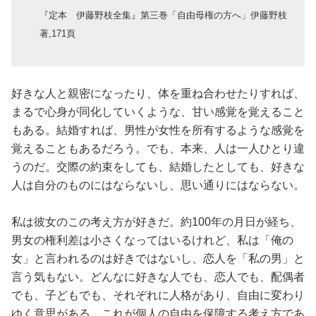
占い
『定本 伊藤野枝全集』第三巻「自由母権の方へ」伊藤野枝
著,171頁
性と愛
ゲーム
好きな人と親密になったり、体を重ね合わせたりすれば、
まるで心身が同化していくような、甘い感覚を覚えること
もある。結婚すれば、男性が女性を所有するような感覚を
覚えることもあるだろう。でも、本来、人は一人ひとり違
うのだ。交際の約束をしても、結婚したとしても、好きな
人は自分のものにはならないし、思い通りにはならない。
私は彼女のこの考え方が好きだ。約100年の月日が経ち、
男女の権利差は小さくなってはいるけれど、私は「俺の
女」と言われるのは好きではないし、恋人を「私の男」と
言う気もない。どんなに好きな人でも、恋人でも、配偶者
でも、子どもでも、それぞれに人格があり、自由に変わり
ゆく意思がある。これが個人の自由を保障する考え方であ