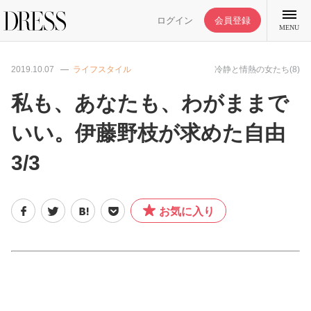
ログイン
会員登録
MENU
2019.10.07
ライフスタイル
冷静と情熱の女たち(8)
私も、あなたも、わがままで
いい。伊藤野枝が求めた自由
特集記事
3/3
DRESS部活
お気に入り
ライフスタイル
ファッション
恋愛/結婚/離婚