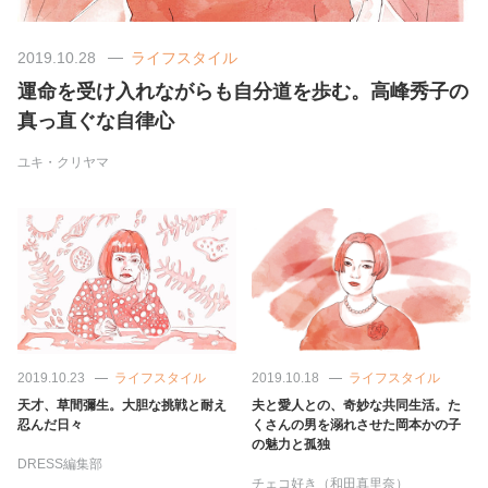
美容/健康
2019.10.28
ライフスタイル
運命を受け入れながらも自分道を歩む。高峰秀子の
ワークスタイル
真っ直ぐな自律心
ユキ・クリヤマ
妊娠/出産/家族
ココロ/カラダ
グルメ
トラベル
2019.10.23
ライフスタイル
2019.10.18
ライフスタイル
天才、草間彌生。大胆な挑戦と耐え
夫と愛人との、奇妙な共同生活。た
忍んだ日々
くさんの男を溺れさせた岡本かの子
カルチャー/エンタメ
の魅力と孤独
DRESS編集部
チェコ好き（和田真里奈）