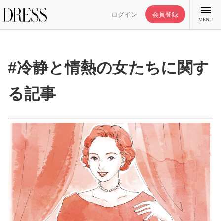
ログイン
会員登録
MENU
#冷静と情熱の女たちに関す
る記事
特集記事
DRESS部活
ライフスタイル
ファッション
恋愛/結婚/離婚