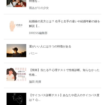
特徴を...
雨あがりの少女
結婚線の見方とは？ 右手と左手の違いや結婚年齢の線を
解説【...
DRESS編集部
運がいい人には５つの特徴がある
バニー
【簡単】当たる!? 心理テストで性格診断。知らなかった
性格...
脇田 尚揮
【サイコパス診断テスト】あなたや恋人のサイコパス度
は？ 心...