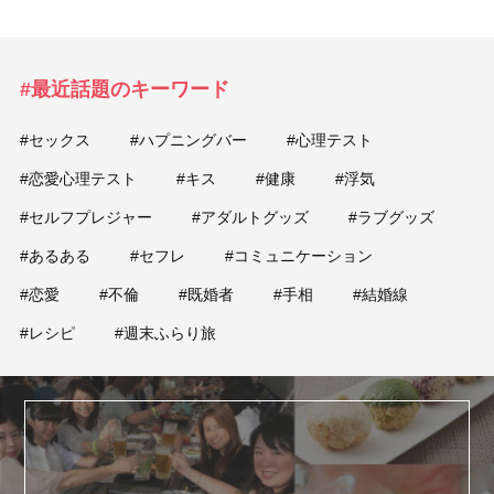
#最近話題のキーワード
#セックス
#ハプニングバー
#心理テスト
#恋愛心理テスト
#キス
#健康
#浮気
#セルフプレジャー
#アダルトグッズ
#ラブグッズ
#あるある
#セフレ
#コミュニケーション
#恋愛
#不倫
#既婚者
#手相
#結婚線
#レシピ
#週末ふらり旅