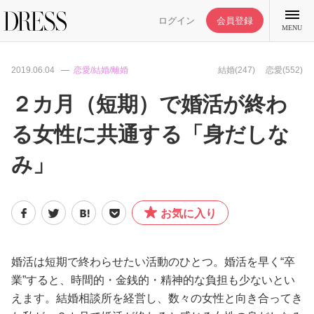
ログイン
会員登録
MENU
2019.06.04
恋愛/結婚/離婚
結婚(247)
恋愛(552)
２カ月（短期）で婚活が終わ
る女性に共通する「身だしな
特集記事
み」
DRESS部活
お気に入り
ライフスタイル
ファッション
婚活は短期で終わらせたい活動のひとつ。婚活を早く“卒
業”すると、時間的・金銭的・精神的な負担も少ないとい
えます。結婚相談所を経営し、数々の女性と向き合ってき
恋愛/結婚/離婚