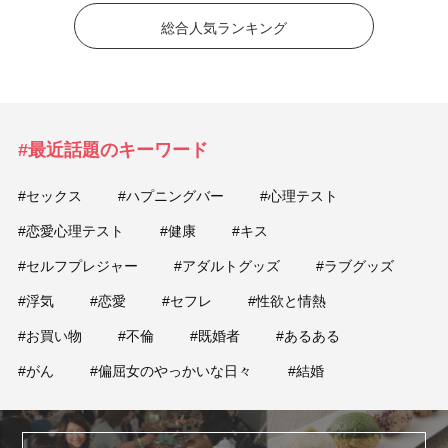
総合人気ランキング
#最近話題のキーワード
#セックス
#ハプニングバー
#心理テスト
#恋愛心理テスト
#健康
#キス
#セルフプレジャー
#アダルトグッズ
#ラブグッズ
#浮気
#恋愛
#セフレ
#性欲と情熱
#お買い物
#不倫
#既婚者
#あるある
#がん
#偏屈女のやっかいな日々
#結婚