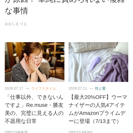
な事情
おおしま りえ
2026.07.17
ライフスタイル
2026.07.11
性と愛
「仕事以外、できないん
【最大20%OFF】ウーマ
ですよ」Re.muse・勝友
ナイザーの人気4アイテ
美の、完璧に見える人の
ムがAmazonプライムデ
不器用な日常
ーに登場（7/13まで）
DRESS編集部
DRESS NEWS