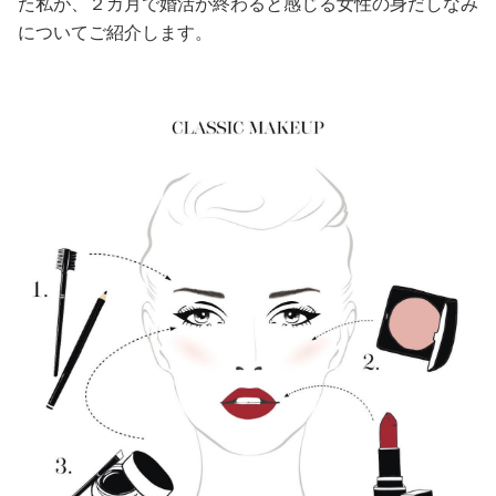
た私が、２カ月で婚活が終わると感じる女性の身だしなみ
についてご紹介します。
美容/健康
ワークスタイル
妊娠/出産/家族
ココロ/カラダ
グルメ
トラベル
カルチャー/エンタメ