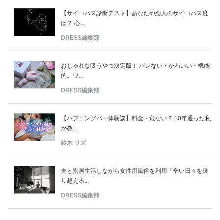
【サイコパス診断テスト】あなたや恋人のサイコパス度
は？ 心...
DRESS編集部
おしゃれな吸うやつ決定版！ バレない・かわいい・機能
的。ワ...
DRESS編集部
【ハプニングバー体験談】料金・危ない？ 10年通った私
が教...
鈴木 リズ
夫と別居生活しながら女性用風俗を利用「辛い日々を乗
り越える...
DRESS編集部