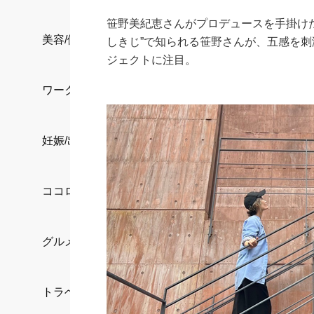
笹野美紀恵さんがプロデュースを手掛け
美容/健康
しきじ”で知られる笹野さんが、五感を
ジェクトに注目。
ワークスタイル
妊娠/出産/家族
ココロ/カラダ
グルメ
トラベル