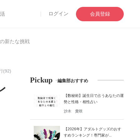
ログイン
部活
会員登録
の新たな挑戦
(92)
Pickup
編集部おすすめ
レ
【数秘術】誕生日で占うあなたの運
勢と性格・相性占い
沙木 貴咲
【2026年】アダルトグッズのおす
すめランキング！専門家が...