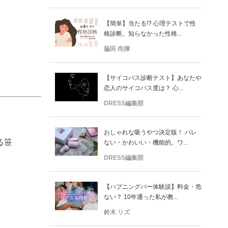
【簡単】当たる!? 心理テストで性
格診断。知らなかった性格...
脇田 尚揮
【サイコパス診断テスト】あなたや
恋人のサイコパス度は？ 心...
DRESS編集部
おしゃれな吸うやつ決定版！ バレ
る笹
ない・かわいい・機能的。ワ...
DRESS編集部
【ハプニングバー体験談】料金・危
ない？ 10年通った私が教...
鈴木 リズ