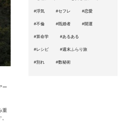
#浮気
#セフレ
#恋愛
#不倫
#既婚者
#開運
#算命学
#あるある
#レシピ
#週末ふらり旅
#別れ
#数秘術
アー
み重
す。