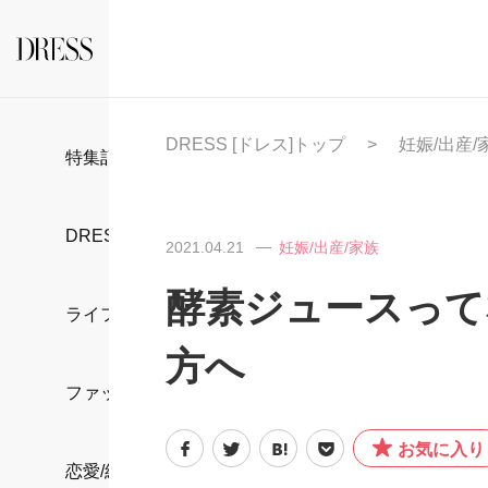
DRESS [ドレス]トップ
妊娠/出産/
特集記事
DRESS部活
2021.04.21
妊娠/出産/家族
酵素ジュースって
ライフスタイル
方へ
ファッション
お気に入り
恋愛/結婚/離婚