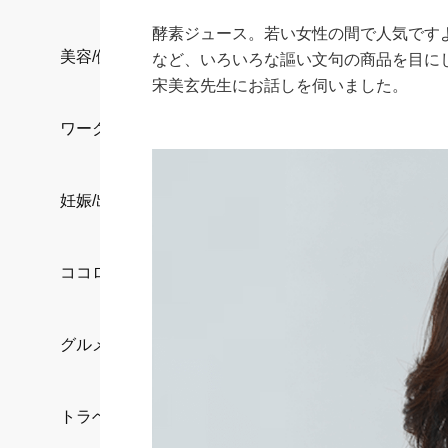
酵素ジュース。若い女性の間で人気です
美容/健康
など、いろいろな謳い文句の商品を目に
宋美玄先生にお話しを伺いました。
ワークスタイル
妊娠/出産/家族
ココロ/カラダ
グルメ
トラベル