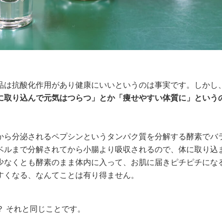
品は抗酸化作用があり健康にいいというのは事実です。しかし
に取り込んで元気はつらつ」とか「痩せやすい体質に」という
から分泌されるペプシンというタンパク質を分解する酵素でバ
ベルまで分解されてから小腸より吸収されるので、体に取り込
少なくとも酵素のまま体内に入って、お肌に届きピチピチにな
すくなる、なんてことは有り得ません。
？ それと同じことです。