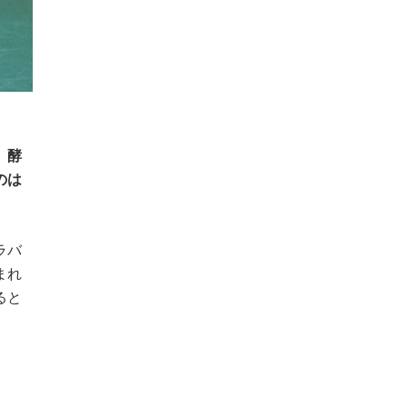
、
酵
のは
ラバ
まれ
ると