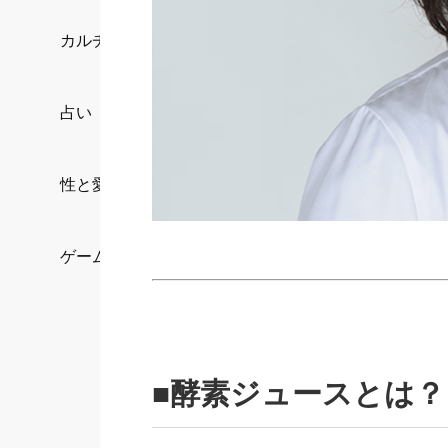
カルチャー/エンタメ
占い
性と愛
ゲーム
■酵素ジュースとは？