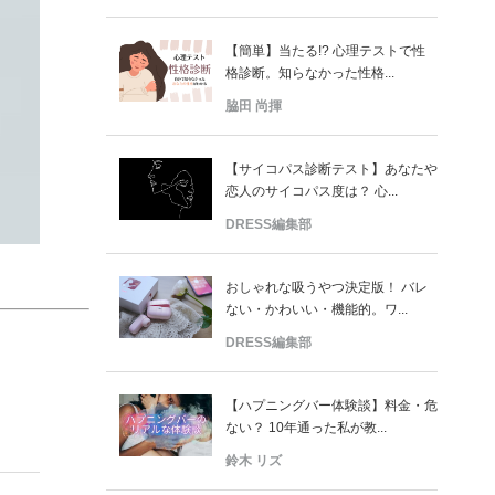
【簡単】当たる!? 心理テストで性
格診断。知らなかった性格...
脇田 尚揮
【サイコパス診断テスト】あなたや
恋人のサイコパス度は？ 心...
DRESS編集部
おしゃれな吸うやつ決定版！ バレ
ない・かわいい・機能的。ワ...
DRESS編集部
【ハプニングバー体験談】料金・危
ない？ 10年通った私が教...
鈴木 リズ