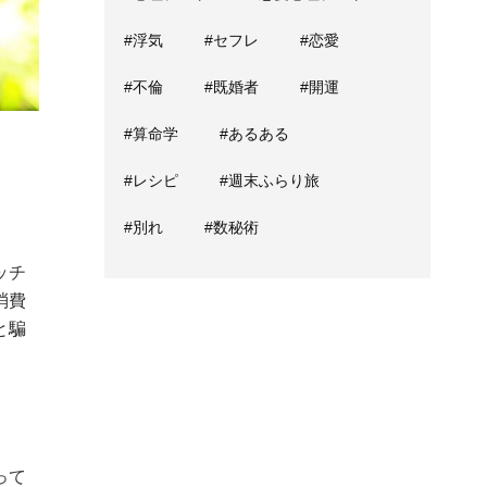
#浮気
#セフレ
#恋愛
#不倫
#既婚者
#開運
#算命学
#あるある
#レシピ
#週末ふらり旅
#別れ
#数秘術
ッチ
消費
と騙
って