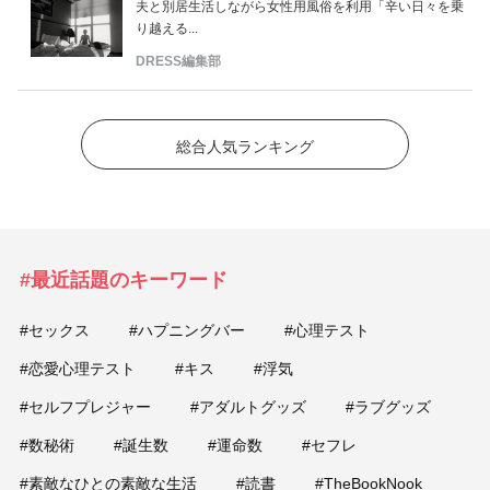
夫と別居生活しながら女性用風俗を利用「辛い日々を乗
り越える...
DRESS編集部
総合人気ランキング
#最近話題のキーワード
#セックス
#ハプニングバー
#心理テスト
#恋愛心理テスト
#キス
#浮気
#セルフプレジャー
#アダルトグッズ
#ラブグッズ
#数秘術
#誕生数
#運命数
#セフレ
#素敵なひとの素敵な生活
#読書
#TheBookNook