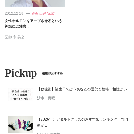
2012.12.18
妊娠/出産/家族
女性ホルモンをアップさせるという
神話にご注意！
医師
宋 美玄
Pickup
編集部おすすめ
【数秘術】誕生日で占うあなたの運勢と性格・相性占い
沙木 貴咲
【2026年】アダルトグッズのおすすめランキング！専門
家が...