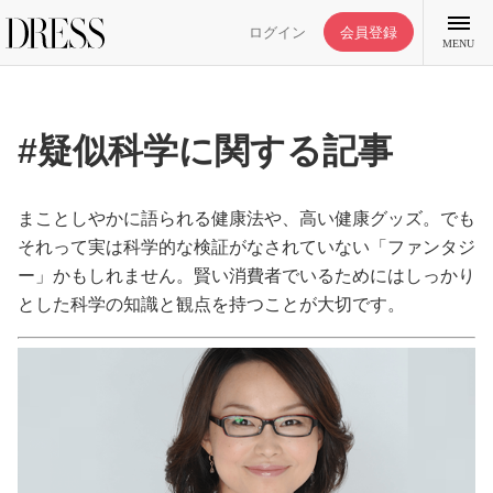
ログイン
会員登録
MENU
#疑似科学に関する記事
特集記事
まことしやかに語られる健康法や、高い健康グッズ。でも
それって実は科学的な検証がなされていない「ファンタジ
ー」かもしれません。賢い消費者でいるためにはしっかり
DRESS部活
とした科学の知識と観点を持つことが大切です。
ライフスタイル
ファッション
恋愛/結婚/離婚