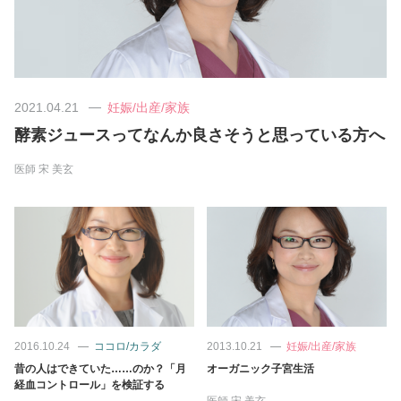
美容/健康
ワークスタイル
2021.04.21
妊娠/出産/家族
酵素ジュースってなんか良さそうと思っている方へ
妊娠/出産/家族
医師
宋 美玄
ココロ/カラダ
グルメ
トラベル
2016.10.24
ココロ/カラダ
2013.10.21
妊娠/出産/家族
カルチャー/エンタメ
昔の人はできていた……のか？「月
オーガニック子宮生活
経血コントロール」を検証する
医師
宋 美玄