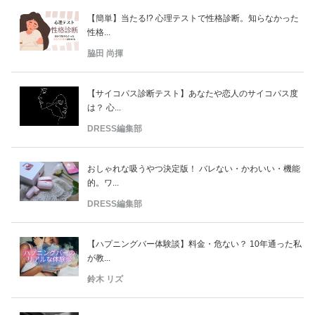
【簡単】当たる!? 心理テストで性格診断。知らなかった
性格...
脇田 尚揮
【サイコパス診断テスト】あなたや恋人のサイコパス度
は？ 心...
DRESS編集部
おしゃれな吸うやつ決定版！ バレない・かわいい・機能
的。ワ...
DRESS編集部
【ハプニングバー体験談】料金・危ない？ 10年通った私
が教...
鈴木 リズ