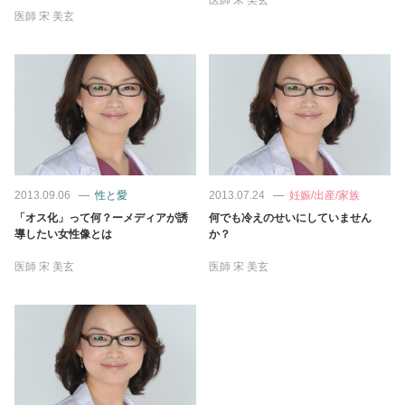
占い
医師
宋 美玄
性と愛
ゲーム
2013.09.06
性と愛
2013.07.24
妊娠/出産/家族
「オス化」って何？ーメディアが誘
何でも冷えのせいにしていません
導したい女性像とは
か？
医師
宋 美玄
医師
宋 美玄