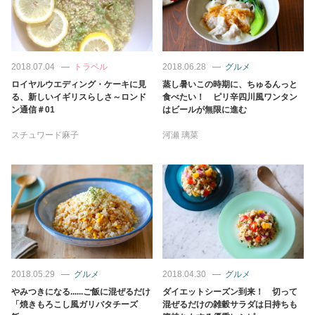
2018.07.04
トラベル
2018.06.28
グルメ
ロイヤルウエディング・ケーキに見
蒸し暑いこの時期に、ちゅるんっと
る、新しいイギリスらしさ～ロンド
食べたい！ ピリ辛四川風ワンタン
ン通信＃01
はビールが無限に進む
スチュワード麻子
河瀬 璃菜
2018.05.29
グルメ
2018.04.30
グルメ
やみつきになる......ご飯に混ぜるだけ
ダイエットシーズン到来！ 切って
「焼きもろこし風ガリバタチーズ
混ぜるだけの雑穀サラダは日持ちも