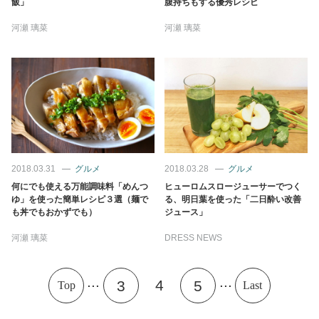
飯」
腹持ちもする優秀レシピ
河瀬 璃菜
河瀬 璃菜
2018.03.31
グルメ
2018.03.28
グルメ
何にでも使える万能調味料「めんつ
ヒューロムスロージューサーでつく
ゆ」を使った簡単レシピ３選（麺で
る、明日葉を使った「二日酔い改善
も丼でもおかずでも）
ジュース」
河瀬 璃菜
DRESS NEWS
...
...
4
3
5
Top
Last