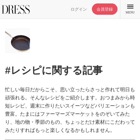
ログイン
会員登録
MENU
特集記事
#レシピに関する記事
DRESS部活
忙しい毎日だからこそ、思い立ったらさっと作れて明日も
ライフスタイル
頑張れる。そんなレシピをご紹介します。おつまみから時
短レシピ、週末に作りたいスイーツなどバリエーションも
豊富。たまにはファーマーズマーケットをのぞいてみた
ファッション
り、地の物・季節のもの、ちょっとだけ素材にこだわって
みたりすればもっと楽しくなるかもしれません。
恋愛/結婚/離婚