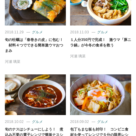
占い
性と愛
2018.11.29
グルメ
2018.11.03
グルメ
ゲーム
旬の牡蠣は「春巻きの皮」に包む！
１人分350円で完成！ 激ウマ「豚ニ
材料４つでできる簡単激ウマおつ
ラ鍋」が今冬の食卓を救う
まみ
河瀬 璃菜
河瀬 璃菜
2018.10.02
グルメ
2018.09.02
グルメ
旬のナスはシチューにしよう！ 煮
包丁もまな板も封印！ コンビニ食
込み不要の電子レンジで簡単ナスシ
材を使ってレンジで５分の限界レシ