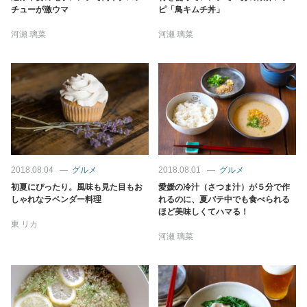
チューが激ウマ
ピ「鳥キムチ丼」
河瀬 璃菜
河瀬 璃菜
2018.08.04
グルメ
2018.08.01
グルメ
初夏にぴったり。風味も見た目もお
愛媛の冷汁（さつま汁）が５分で作
しゃれなラベンダー料理
れるのに、夏バテ中でも食べられる
ほど美味しくてハマる！
東 リカ
河瀬 璃菜