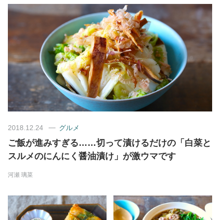
美容/健康
ワークスタイル
妊娠/出産/家族
ココロ/カラダ
2018.12.24
グルメ
グルメ
ご飯が進みすぎる……切って漬けるだけの「白菜と
スルメのにんにく醤油漬け」が激ウマです
トラベル
河瀬 璃菜
カルチャー/エンタメ