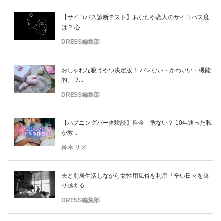
【サイコパス診断テスト】あなたや恋人のサイコパス度
は？ 心...
DRESS編集部
おしゃれな吸うやつ決定版！ バレない・かわいい・機能
的。ワ...
DRESS編集部
【ハプニングバー体験談】料金・危ない？ 10年通った私
が教...
鈴木 リズ
夫と別居生活しながら女性用風俗を利用「辛い日々を乗
り越える...
DRESS編集部