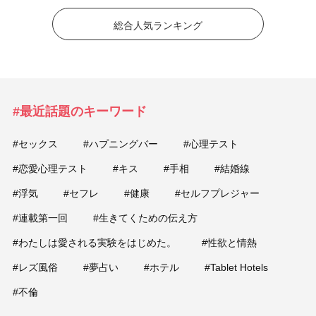
総合人気ランキング
#最近話題のキーワード
#セックス
#ハプニングバー
#心理テスト
#恋愛心理テスト
#キス
#手相
#結婚線
#浮気
#セフレ
#健康
#セルフプレジャー
#連載第一回
#生きてくための伝え方
#わたしは愛される実験をはじめた。
#性欲と情熱
#レズ風俗
#夢占い
#ホテル
#Tablet Hotels
#不倫