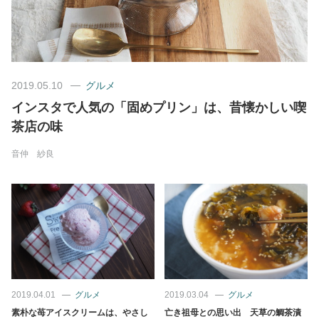
美容/健康
ワークスタイル
2019.05.10
グルメ
インスタで人気の「固めプリン」は、昔懐かしい喫
妊娠/出産/家族
茶店の味
ココロ/カラダ
音仲 紗良
グルメ
トラベル
カルチャー/エンタメ
2019.04.01
グルメ
2019.03.04
グルメ
素朴な苺アイスクリームは、やさし
亡き祖母との思い出 天草の鯛茶漬