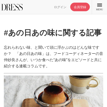
ログイン
会員登録
MENU
#あの日あの味に関する記事
特集記事
忘れられない味、と聞いて頭に浮かぶのはどんな味です
か？ 「あの日あの味」は、フードコーディネーターの音
仲紗良さんが、いつか食べた“あの味”をエピソードと共に
DRESS部活
紹介する連載コラムです。
ライフスタイル
ファッション
恋愛/結婚/離婚