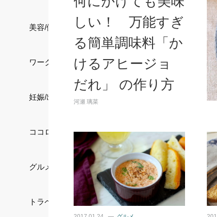
何にかけても美味
しい！ 万能すぎ
美容/健康
る簡単調味料「か
けるアヒージョ
ワークスタイル
だれ」 の作り方
妊娠/出産/家族
河瀬 璃菜
ココロ/カラダ
グルメ
トラベル
2017.01.24
グルメ
201