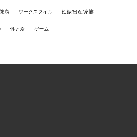
/健康
ワークスタイル
妊娠/出産/家族
い
性と愛
ゲーム