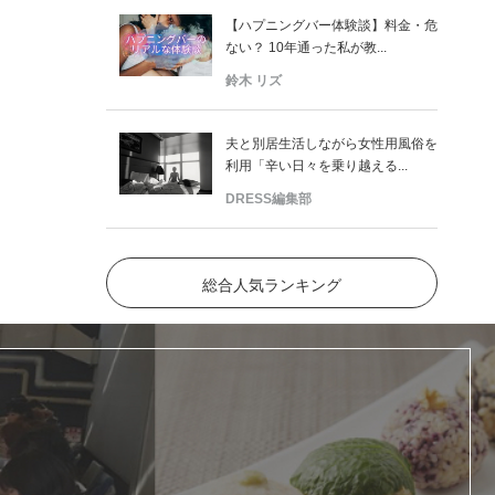
【ハプニングバー体験談】料金・危
ない？ 10年通った私が教...
鈴木 リズ
夫と別居生活しながら女性用風俗を
利用「辛い日々を乗り越える...
DRESS編集部
総合人気ランキング