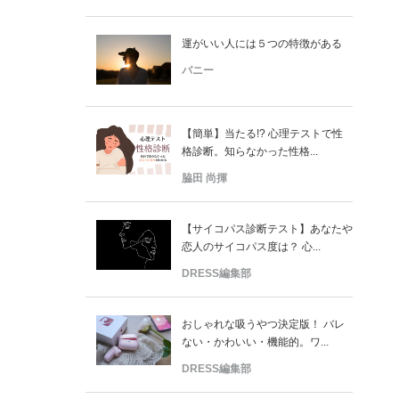
運がいい人には５つの特徴がある
バニー
【簡単】当たる!? 心理テストで性
格診断。知らなかった性格...
脇田 尚揮
【サイコパス診断テスト】あなたや
恋人のサイコパス度は？ 心...
DRESS編集部
おしゃれな吸うやつ決定版！ バレ
ない・かわいい・機能的。ワ...
DRESS編集部