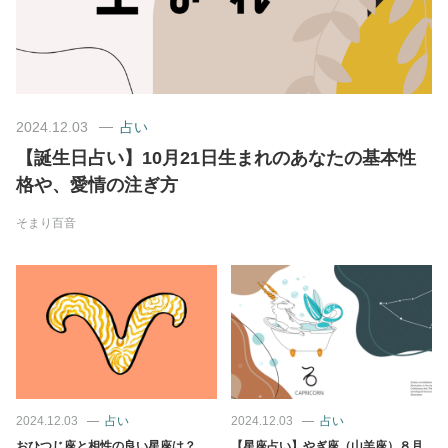
美容/健康
ワークスタイル
2024.12.03
占い
【誕生日占い】10月21日生まれのあなたの基本性
妊娠/出産/家族
格や、愛情の注ぎ方
ココロ/カラダ
そまり百音
グルメ
トラベル
カルチャー/エンタメ
2024.12.03
占い
2024.12.03
占い
おひつじ座と相性の良い星座は？
【星座占い】やぎ座（山羊座）８月