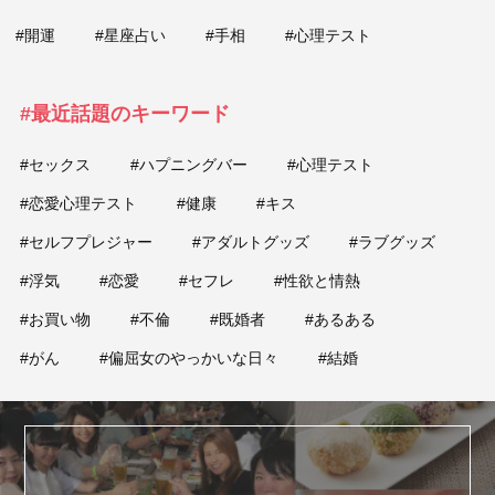
#開運
#星座占い
#手相
#心理テスト
#最近話題のキーワード
#セックス
#ハプニングバー
#心理テスト
#恋愛心理テスト
#健康
#キス
#セルフプレジャー
#アダルトグッズ
#ラブグッズ
#浮気
#恋愛
#セフレ
#性欲と情熱
#お買い物
#不倫
#既婚者
#あるある
#がん
#偏屈女のやっかいな日々
#結婚