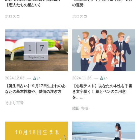
占い
【恋人たちの星占い】
の運勢
ホロスコ
ホロスコ
性と愛
ゲーム
2024.12.03
占い
2024.11.26
占い
【誕生日占い】９月17日生まれのあ
【心理テスト】あなたの本性を手書
なたの基本性格や、愛情の注ぎ方
き文字暴く！ 紙とペンのご用意
を……
そまり百音
脇田 尚揮