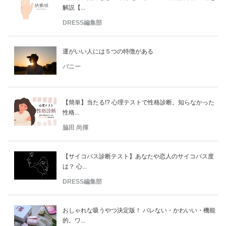
解説【...
DRESS編集部
運がいい人には５つの特徴がある
バニー
【簡単】当たる!? 心理テストで性格診断。知らなかった
性格...
脇田 尚揮
【サイコパス診断テスト】あなたや恋人のサイコパス度
は？ 心...
DRESS編集部
おしゃれな吸うやつ決定版！ バレない・かわいい・機能
的。ワ...