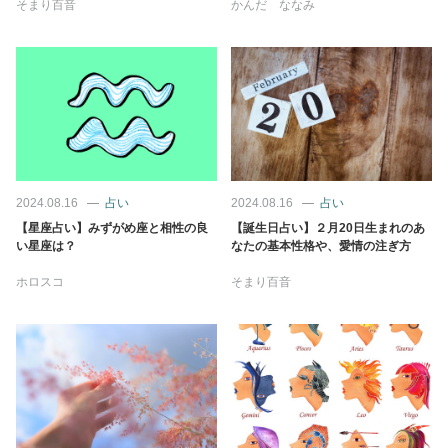
そまり百音
かんだ ななみ
2024.08.16
占い
2024.08.16
占い
【星座占い】みずがめ座と相性の良
【誕生日占い】２月20日生まれのあ
い星座は？
なたの基本性格や、愛情の注ぎ方
ホロスコ
そまり百音