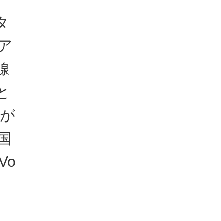
タ
ア
線
と
Vが
国
Vo