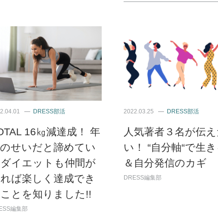
2.04.01
DRESS部活
2022.03.25
DRESS部活
OTAL 16㎏減達成！ 年
人気著者３名が伝え
齢のせいだと諦めてい
い！ “自分軸“で生
たダイエットも仲間が
＆自分発信のカギ
いれば楽しく達成でき
DRESS編集部
ことを知りました!!
ESS編集部