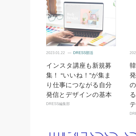
2023.01.22
DRESS部活
202
インスタ講座も新規募
集！ “いいね！”が集ま
発
り仕事につながる自分
発信とデザインの基本
テ
DRESS編集部
DR