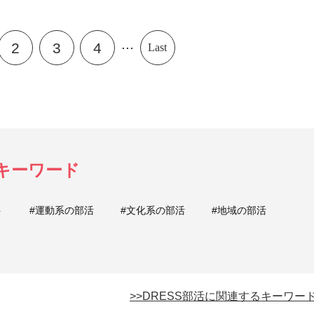
...
2
3
4
Last
るキーワード
ト
#運動系の部活
#文化系の部活
#地域の部活
>>DRESS部活に関連するキーワー