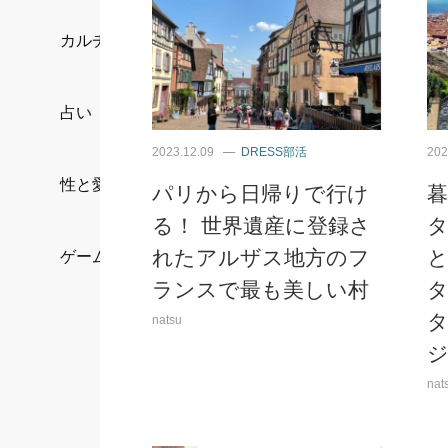
カルチャー/エンタメ
占い
2023.12.09
DRESS部活
202
性と愛
パリから日帰りで行け
る！ 世界遺産に登録さ
れたアルザス地方のフ
ゲーム
ランスで最も美しい村
natsu
nat