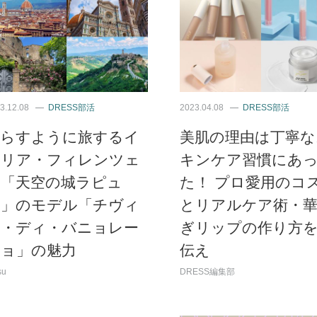
3.12.08
DRESS部活
2023.04.08
DRESS部活
暮らすように旅するイ
美肌の理由は丁寧な
タリア・フィレンツェ
キンケア習慣にあ
と「天空の城ラピュ
た！ プロ愛用のコ
タ」のモデル「チヴィ
とリアルケア術・
タ・ディ・バニョレー
ぎリップの作り方
ジョ」の魅力
伝え
su
DRESS編集部