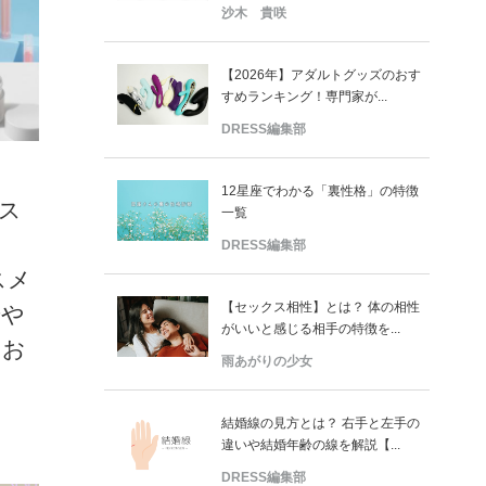
沙木 貴咲
【2026年】アダルトグッズのおす
すめランキング！専門家が...
DRESS編集部
12星座でわかる「裏性格」の特徴
ス
一覧
っ
DRESS編集部
スメ
【セックス相性】とは？ 体の相性
華や
がいいと感じる相手の特徴を...
をお
雨あがりの少女
結婚線の見方とは？ 右手と左手の
違いや結婚年齢の線を解説【...
DRESS編集部