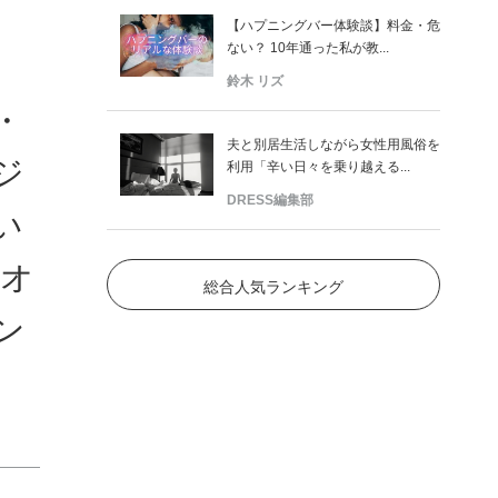
【ハプニングバー体験談】料金・危
ない？ 10年通った私が教...
鈴木 リズ
・
夫と別居生活しながら女性用風俗を
ジ
利用「辛い日々を乗り越える...
DRESS編集部
い
Sオ
総合人気ランキング
ン