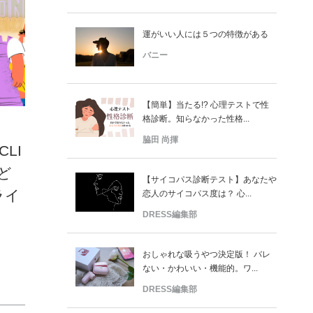
運がいい人には５つの特徴がある
バニー
【簡単】当たる!? 心理テストで性
格診断。知らなかった性格...
脇田 尚揮
LI
ど
【サイコパス診断テスト】あなたや
ライ
恋人のサイコパス度は？ 心...
DRESS編集部
おしゃれな吸うやつ決定版！ バレ
ない・かわいい・機能的。ワ...
DRESS編集部