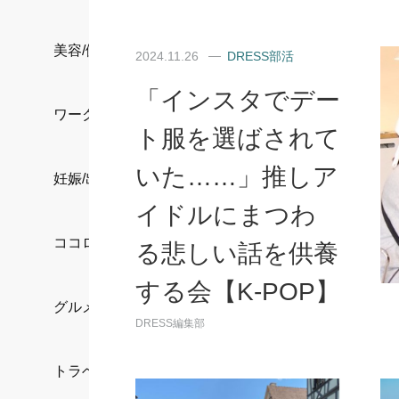
美容/健康
2024.11.26
DRESS部活
「インスタでデー
ワークスタイル
ト服を選ばされて
いた……」推しア
妊娠/出産/家族
イドルにまつわ
ココロ/カラダ
る悲しい話を供養
する会【K-POP】
グルメ
DRESS編集部
トラベル