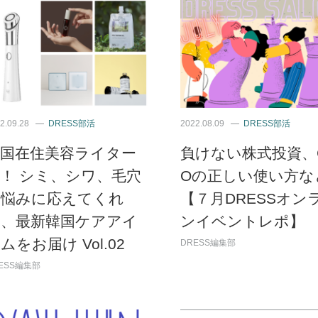
2.09.28
DRESS部活
2022.08.09
DRESS部活
韓国在住美容ライター
負けない株式投資、C
！ シミ、シワ、毛穴
Oの正しい使い方な
の悩みに応えてくれ
【７月DRESSオン
る、最新韓国ケアアイ
ンイベントレポ】
ムをお届け Vol.02
DRESS編集部
ESS編集部