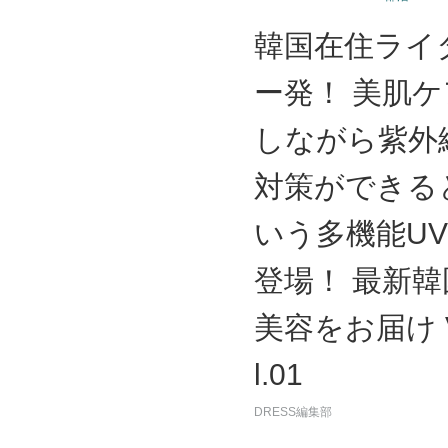
韓国在住ライ
ー発！ 美肌ケ
しながら紫外
対策ができる
いう多機能U
登場！ 最新韓
美容をお届け 
l.01
DRESS編集部