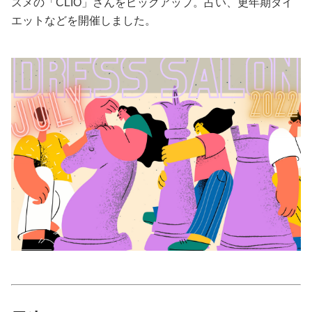
スメの「CLIO」さんをピックアップ。占い、更年期ダイ
エットなどを開催しました。
美容/健康
ワークスタイル
妊娠/出産/家族
ココロ/カラダ
グルメ
トラベル
カルチャー/エンタメ