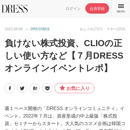
ログイン
会員登録
MENU
2022.08.09
DRESS部活
おしゃれ(717)
マネー(253)
負けない株式投資、CLIOの正
しい使い方など【７月DRESS
特集記事
オンラインイベントレポ】
DRESS部活
お気に入り
ライフスタイル
ファッション
週１ペース開催の「DRESS オンラインコミュニティ」イ
ベント。2022年７月は、資産形成の中上級版「株式投
資」セミナーからスタート。大人気のコスメ企画は韓国コ
恋愛/結婚/離婚