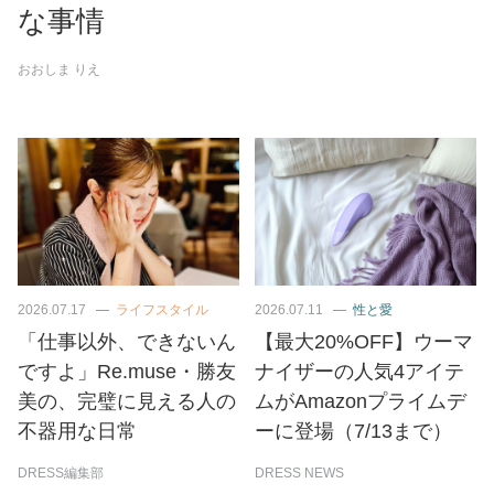
な事情
おおしま りえ
2026.07.17
ライフスタイル
2026.07.11
性と愛
「仕事以外、できないん
【最大20%OFF】ウーマ
ですよ」Re.muse・勝友
ナイザーの人気4アイテ
美の、完璧に見える人の
ムがAmazonプライムデ
不器用な日常
ーに登場（7/13まで）
DRESS編集部
DRESS NEWS