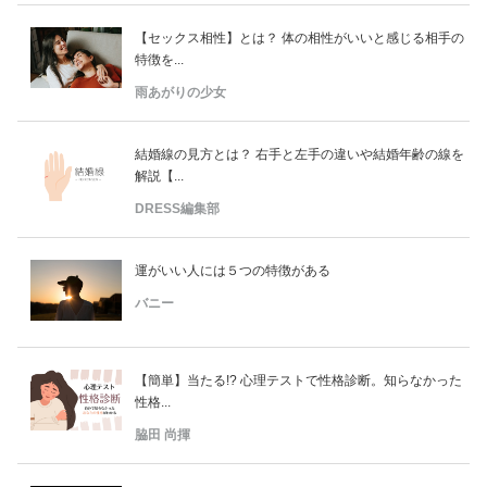
【セックス相性】とは？ 体の相性がいいと感じる相手の
特徴を...
雨あがりの少女
結婚線の見方とは？ 右手と左手の違いや結婚年齢の線を
解説【...
DRESS編集部
運がいい人には５つの特徴がある
バニー
【簡単】当たる!? 心理テストで性格診断。知らなかった
性格...
脇田 尚揮