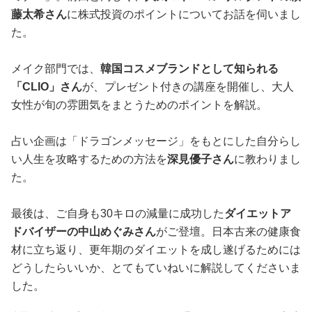
藤太希さん
に株式投資のポイントについてお話を伺いまし
た。
メイク部門では、
韓国コスメブランドとして知られる
「CLIO」さん
が、プレゼント付きの講座を開催し、大人
女性が旬の雰囲気をまとうためのポイントを解説。
占い企画は「ドラゴンメッセージ」をもとにした自分らし
い人生を攻略するための方法を
深見優子さん
に教わりまし
た。
最後は、ご自身も30キロの減量に成功した
ダイエットア
ドバイザーの中山めぐみさん
がご登壇。日本古来の健康食
材に立ち返り、更年期のダイエットを成し遂げるためには
どうしたらいいか、とてもていねいに解説してくださいま
した。