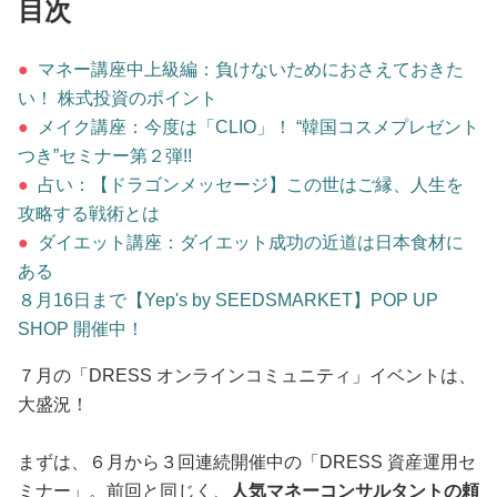
占い
目次
●
マネー講座中上級編：負けないためにおさえておきた
性と愛
い！ 株式投資のポイント
●
メイク講座：今度は「CLIO」！ “韓国コスメプレゼント
ゲーム
つき”セミナー第２弾!!
●
占い：【ドラゴンメッセージ】この世はご縁、人生を
攻略する戦術とは
●
ダイエット講座：ダイエット成功の近道は日本食材に
ある
８月16日まで【Yep's by SEEDSMARKET】POP UP
SHOP 開催中！
７月の「DRESS オンラインコミュニティ」イベントは、
大盛況！
まずは、６月から３回連続開催中の「DRESS 資産運用セ
ミナー」。前回と同じく、
人気マネーコンサルタントの頼