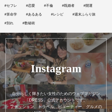
#セフレ
#恋愛
#不倫
#既婚者
#開運
#算命学
#あるある
#レシピ
#週末ふらり旅
#別れ
#数秘術
Instagram
自分らしく輝きたい女性のためのウェブマガジン
「DRESS」公式アカウントです。
ファッション、トラベル、ビューティー、グルメの