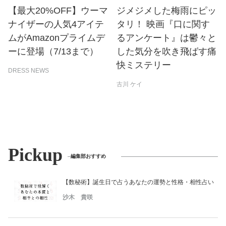
【最大20%OFF】ウーマ
ジメジメした梅雨にピッ
ナイザーの人気4アイテ
タリ！ 映画『口に関す
ムがAmazonプライムデ
るアンケート』は鬱々と
ーに登場（7/13まで）
した気分を吹き飛ばす痛
快ミステリー
DRESS NEWS
古川 ケイ
Pickup
編集部おすすめ
【数秘術】誕生日で占うあなたの運勢と性格・相性占い
沙木 貴咲