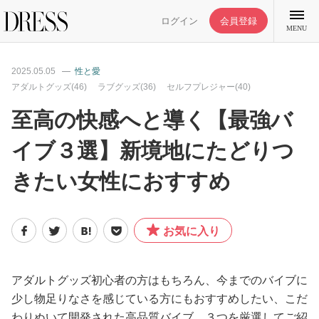
ログイン
会員登録
MENU
2025.05.05
性と愛
アダルトグッズ(46)
ラブグッズ(36)
セルフプレジャー(40)
至高の快感へと導く【最強バ
特集記事
イブ３選】新境地にたどりつ
きたい女性におすすめ
DRESS部活
ライフスタイル
お気に入り
ファッション
アダルトグッズ初心者の方はもちろん、今までのバイブに
少し物足りなさを感じている方にもおすすめしたい、こだ
恋愛/結婚/離婚
わりぬいて開発された高品質バイブ、３つを厳選してご紹