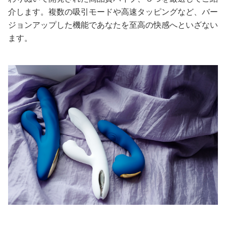
介します。複数の吸引モードや高速タッピングなど、バー
美容/健康
ジョンアップした機能であなたを至高の快感へといざない
ます。
ワークスタイル
妊娠/出産/家族
ココロ/カラダ
グルメ
トラベル
カルチャー/エンタメ