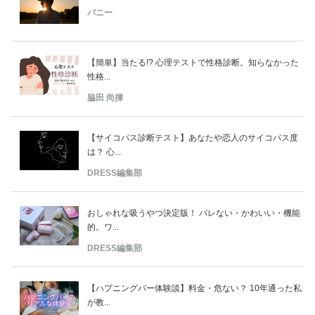
バニー
【簡単】当たる!? 心理テストで性格診断。知らなかった
性格...
脇田 尚揮
【サイコパス診断テスト】あなたや恋人のサイコパス度
は？ 心...
DRESS編集部
おしゃれな吸うやつ決定版！ バレない・かわいい・機能
的。ワ...
DRESS編集部
【ハプニングバー体験談】料金・危ない？ 10年通った私
が教...