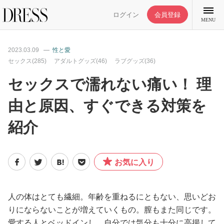
ログイン
会員登録
MENU
2023.03.09
性と愛
セックス(285)
アダルトグッズ(46)
ラブグッズ(36)
セックスで濡れない痛い！ 理
特集記事
由と原因、すぐできる対策を
紹介
DRESS部活
ライフスタイル
お気に入り
ファッション
人の体はとても繊細。年齢を重ねるにともない、思いどお
りにならないことが増えていくもの。膣もまた同じです。
恋愛/結婚/離婚
愛する人とベッドインし、自分では気分も十分に高揚して