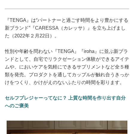
占い
性と愛
『TENGA』は“パートナーと過ごす時間をより豊かにする
新ブランド”『CARESSA（カレッサ）』を立ち上げまし
た（2022年２月22日）。
ゲーム
性別や年齢を問わない『TENGA』『iroha』に並ぶ新ブラ
ンドとして、自宅でリラクゼーション体験ができるアイテ
ムや、においケアを気軽にできるサプリメントなど全５種
類を発売。プロダクトを通してカップルが触れ合うきっか
けをつくり、かけがえのないふたりの時間を彩ります。
セルフプレジャーってなに？ 上質な時間を作り出す自分
へのご褒美