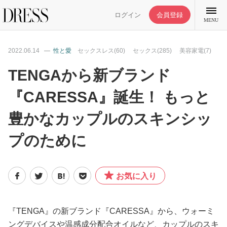
ログイン
会員登録
MENU
2022.06.14
性と愛
セックスレス(60)
セックス(285)
美容家電(7)
TENGAから新ブランド
『CARESSA』誕生！ もっと
特集記事
豊かなカップルのスキンシッ
DRESS部活
プのために
ライフスタイル
お気に入り
ファッション
『TENGA』の新ブランド『CARESSA』から、ウォーミ
恋愛/結婚/離婚
ングデバイスや温感成分配合オイルなど、カップルのスキ