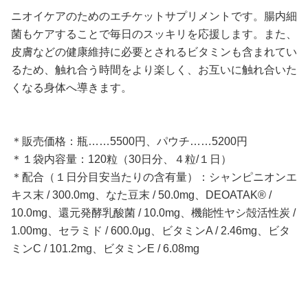
ニオイケアのためのエチケットサプリメントです。腸内細
菌もケアすることで毎日のスッキリを応援します。また、
皮膚などの健康維持に必要とされるビタミンも含まれてい
るため、触れ合う時間をより楽しく、お互いに触れ合いた
くなる身体へ導きます。
＊販売価格：瓶……5500円、パウチ……5200円
＊１袋内容量：120粒（30日分、４粒/１日）
＊配合（１日分目安当たりの含有量）：シャンピニオンエ
キス末 / 300.0mg、なた豆末 / 50.0mg、DEOATAK®︎ /
10.0mg、還元発酵乳酸菌 / 10.0mg、機能性ヤシ殻活性炭 /
1.00mg、セラミド / 600.0μg、ビタミンA / 2.46mg、ビタ
ミンC / 101.2mg、ビタミンE / 6.08mg