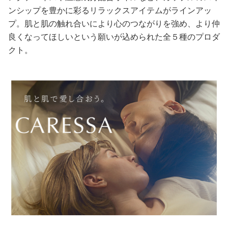
ンシップを豊かに彩るリラックスアイテムがラインアッ
美容/健康
プ。肌と肌の触れ合いにより心のつながりを強め、より仲
良くなってほしいという願いが込められた全５種のプロダ
ワークスタイル
クト。
妊娠/出産/家族
ココロ/カラダ
グルメ
トラベル
カルチャー/エンタメ