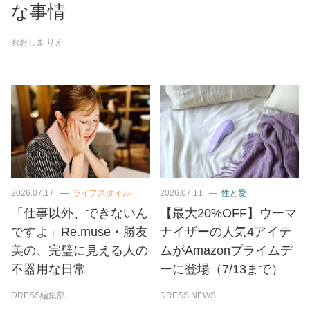
な事情
おおしま りえ
2026.07.17
ライフスタイル
2026.07.11
性と愛
「仕事以外、できないん
【最大20%OFF】ウーマ
ですよ」Re.muse・勝友
ナイザーの人気4アイテ
美の、完璧に見える人の
ムがAmazonプライムデ
不器用な日常
ーに登場（7/13まで）
DRESS編集部
DRESS NEWS