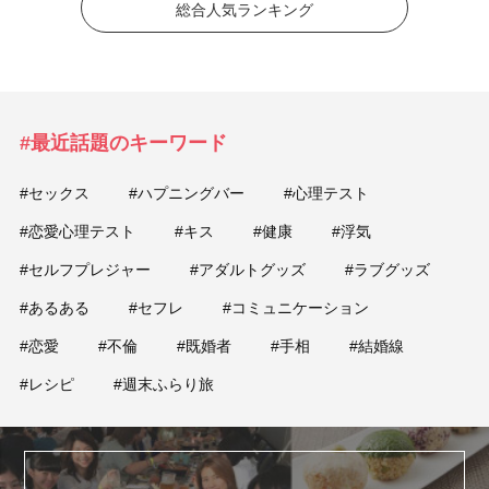
総合人気ランキング
#最近話題のキーワード
#セックス
#ハプニングバー
#心理テスト
#恋愛心理テスト
#キス
#健康
#浮気
#セルフプレジャー
#アダルトグッズ
#ラブグッズ
#あるある
#セフレ
#コミュニケーション
#恋愛
#不倫
#既婚者
#手相
#結婚線
#レシピ
#週末ふらり旅