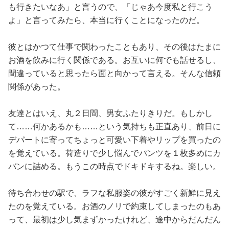
も行きたいなあ」と言うので、「じゃあ今度私と行こう
よ」と言ってみたら、本当に行くことになったのだ。
彼とはかつて仕事で関わったこともあり、その後はたまに
お酒を飲みに行く関係である。お互いに何でも話せるし、
間違っていると思ったら面と向かって言える。そんな信頼
関係があった。
友達とはいえ、丸２日間、男女ふたりきりだ。もしかし
て……何かあるかも……という気持ちも正直あり、前日に
デパートに寄ってちょっと可愛い下着やリップを買ったの
を覚えている。荷造りで少し悩んでパンツを１枚多めにカ
バンに詰める。もうこの時点でドキドキするね。楽しい。
待ち合わせの駅で、ラフな私服姿の彼がすごく新鮮に見え
たのを覚えている。お酒のノリで約束してしまったのもあ
って、最初は少し気まずかったけれど、途中からだんだん