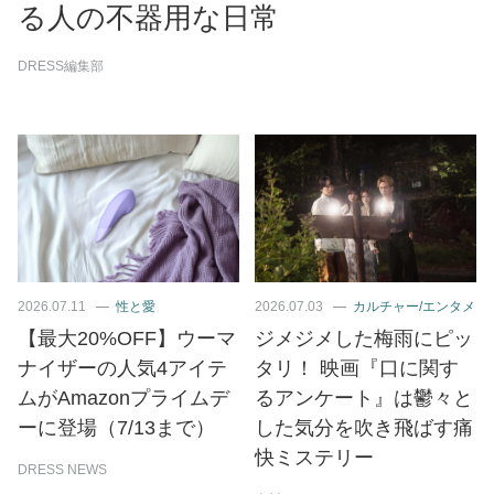
る人の不器用な日常
DRESS編集部
2026.07.11
性と愛
2026.07.03
カルチャー/エンタメ
【最大20%OFF】ウーマ
ジメジメした梅雨にピッ
ナイザーの人気4アイテ
タリ！ 映画『口に関す
ムがAmazonプライムデ
るアンケート』は鬱々と
ーに登場（7/13まで）
した気分を吹き飛ばす痛
快ミステリー
DRESS NEWS