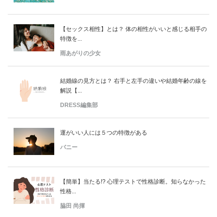
【セックス相性】とは？ 体の相性がいいと感じる相手の
特徴を...
雨あがりの少女
結婚線の見方とは？ 右手と左手の違いや結婚年齢の線を
解説【...
DRESS編集部
運がいい人には５つの特徴がある
バニー
【簡単】当たる!? 心理テストで性格診断。知らなかった
性格...
脇田 尚揮