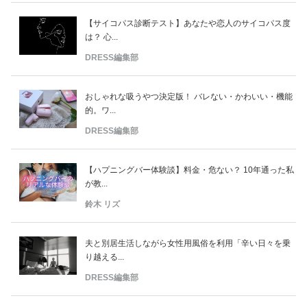
【サイコパス診断テスト】あなたや恋人のサイコパス度
は？ 心...
DRESS編集部
おしゃれな吸うやつ決定版！ バレない・かわいい・機能
的。ワ...
DRESS編集部
【ハプニングバー体験談】料金・危ない？ 10年通った私
が教...
鈴木 リズ
夫と別居生活しながら女性用風俗を利用「辛い日々を乗
り越える...
DRESS編集部