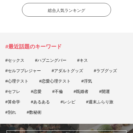
総合人気ランキング
#最近話題のキーワード
#セックス
#ハプニングバー
#キス
#セルフプレジャー
#アダルトグッズ
#ラブグッズ
#心理テスト
#恋愛心理テスト
#浮気
#セフレ
#恋愛
#不倫
#既婚者
#開運
#算命学
#あるある
#レシピ
#週末ふらり旅
#別れ
#数秘術