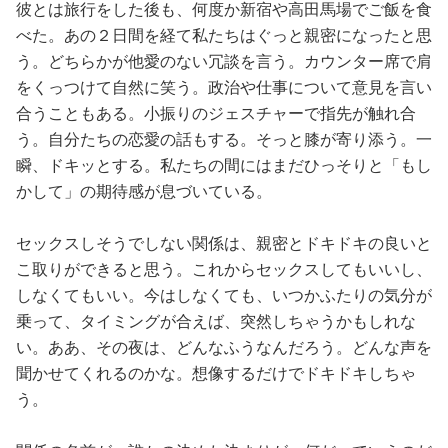
彼とは旅行をした後も、何度か新宿や高田馬場でご飯を食
べた。あの２日間を経て私たちはぐっと親密になったと思
う。どちらかが他愛のない冗談を言う。カウンター席で肩
をくっつけて自然に笑う。政治や仕事について意見を言い
合うこともある。小振りのジェスチャーで指先が触れ合
う。自分たちの恋愛の話もする。そっと膝が寄り添う。一
瞬、ドキッとする。私たちの間にはまだひっそりと「もし
かして」の期待感が息づいている。
セックスしそうでしない関係は、親密とドキドキの良いと
こ取りができると思う。これからセックスしてもいいし、
しなくてもいい。今はしなくても、いつかふたりの気分が
乗って、タイミングが合えば、突然しちゃうかもしれな
い。ああ、その夜は、どんなふうなんだろう。どんな声を
聞かせてくれるのかな。想像するだけでドキドキしちゃ
う。