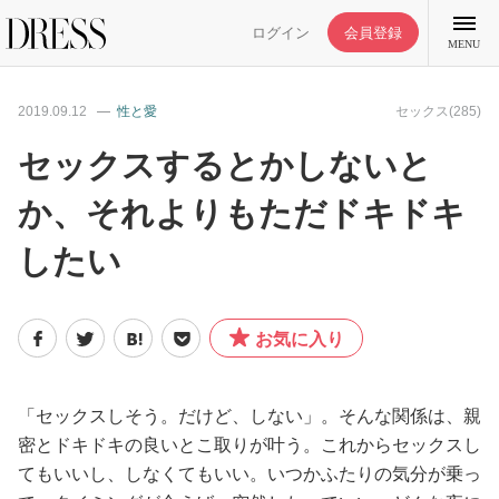
ログイン
会員登録
MENU
2019.09.12
性と愛
セックス(285)
セックスするとかしないと
か、それよりもただドキドキ
特集記事
したい
DRESS部活
お気に入り
ライフスタイル
ファッション
「セックスしそう。だけど、しない」。そんな関係は、親
密とドキドキの良いとこ取りが叶う。これからセックスし
てもいいし、しなくてもいい。いつかふたりの気分が乗っ
恋愛/結婚/離婚