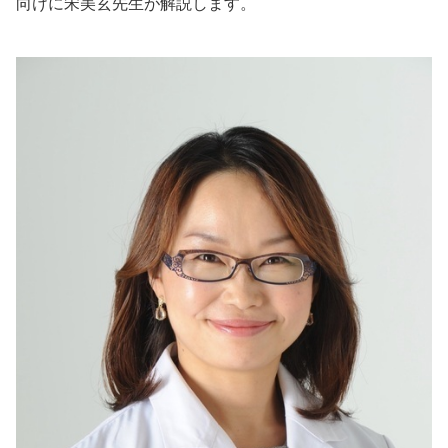
向けに宋美玄先生が解説します。
美容/健康
ワークスタイル
妊娠/出産/家族
ココロ/カラダ
グルメ
トラベル
カルチャー/エンタメ