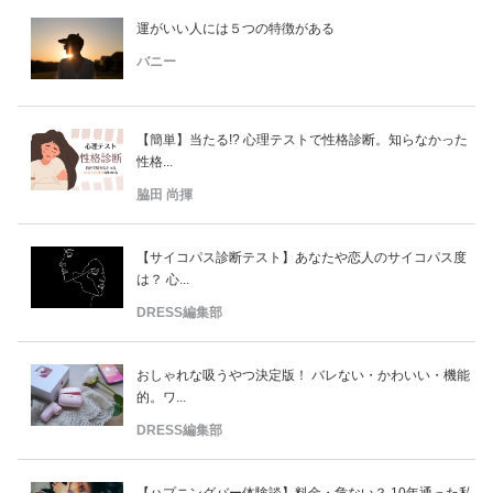
運がいい人には５つの特徴がある
バニー
【簡単】当たる!? 心理テストで性格診断。知らなかった
性格...
脇田 尚揮
【サイコパス診断テスト】あなたや恋人のサイコパス度
は？ 心...
DRESS編集部
おしゃれな吸うやつ決定版！ バレない・かわいい・機能
的。ワ...
DRESS編集部