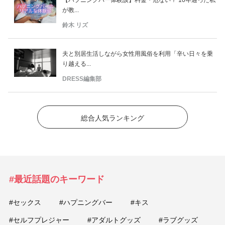
【ハプニングバー体験談】料金・危ない？ 10年通った私
が教...
鈴木 リズ
夫と別居生活しながら女性用風俗を利用「辛い日々を乗
り越える...
DRESS編集部
総合人気ランキング
#最近話題のキーワード
#セックス
#ハプニングバー
#キス
#セルフプレジャー
#アダルトグッズ
#ラブグッズ