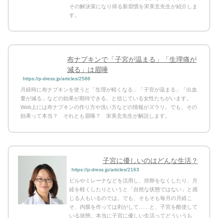
その解決策になり得る新習慣を宋美玄先生が紹介しま
す。
布ナプキンで「子宮が温まる」「生理痛が
減る」は眉唾
https://p-dress.jp/articles/2586
月経時に布ナプキンを使うと「生理が軽くなる」「子宮が温まる」「出血
量が減る」などの効果が期待できる、と信じている女性たちがいます。
Web上には布ナプキンの作り方や洗い方などの情報がズラリ。でも、その
効果って本当？ それとも眉唾？ 宋美玄先生が解説します。
子宮に優しいのはどんな生活？
https://p-dress.jp/articles/2163
ピルやミレーナなどを活用し、排卵をなくしたり、月
経を軽くしたりというと「自然な状態ではない」と感
じる人もいるのでは。でも、そもそも毎月の月経こ
そ、内膜を作っては剥がして……と、子宮を酷使して
いる状態。本当に子宮に優しい生活ってどういうも