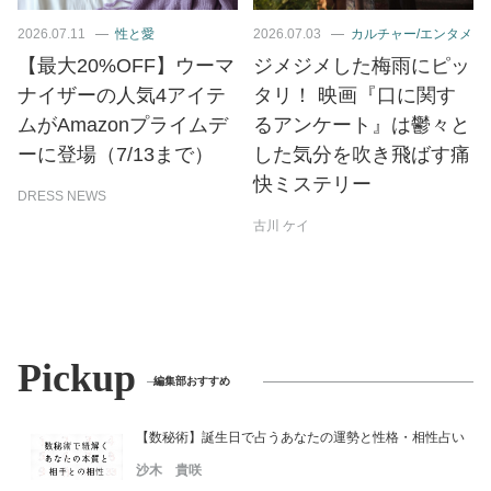
2026.07.11
性と愛
2026.07.03
カルチャー/エンタメ
【最大20%OFF】ウーマ
ジメジメした梅雨にピッ
ナイザーの人気4アイテ
タリ！ 映画『口に関す
ムがAmazonプライムデ
るアンケート』は鬱々と
ーに登場（7/13まで）
した気分を吹き飛ばす痛
快ミステリー
DRESS NEWS
古川 ケイ
Pickup
編集部おすすめ
【数秘術】誕生日で占うあなたの運勢と性格・相性占い
沙木 貴咲