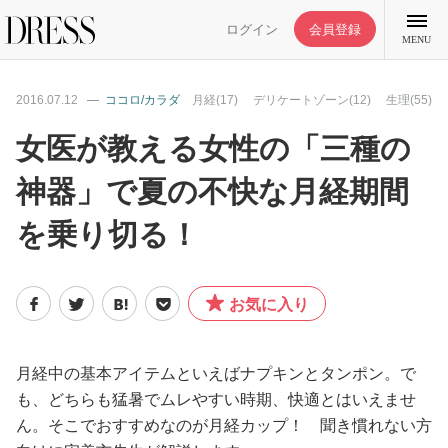
ログイン
会員登録
MENU
2016.07.12
ココロ/カラダ
月経(17)
デリケートゾーン(12)
生理(55)
女医が教える女性の「三種の
神器」で夏の不快な月経期間
特集記事
を乗り切る！
DRESS部活
お気に入り
ライフスタイル
ファッション
月経中の基本アイテムといえばナプキンとタンポン。で
も、どちらも猛暑でムレやすい時期、快適とはいえませ
ん。そこでおすすめなのが月経カップ！ 聞き慣れない方
恋愛/結婚/離婚