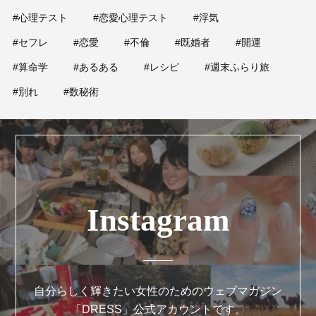
#心理テスト
#恋愛心理テスト
#浮気
#セフレ
#恋愛
#不倫
#既婚者
#開運
#算命学
#あるある
#レシピ
#週末ふらり旅
#別れ
#数秘術
Instagram
自分らしく輝きたい女性のためのウェブマガジン
「DRESS」公式アカウントです。