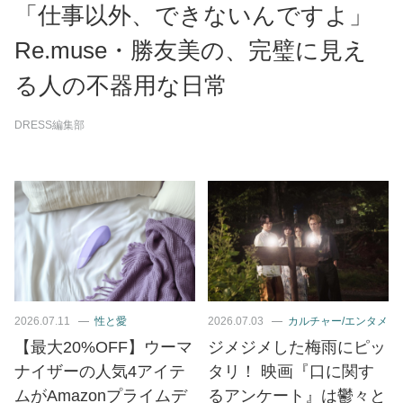
「仕事以外、できないんですよ」
Re.muse・勝友美の、完璧に見え
る人の不器用な日常
DRESS編集部
2026.07.11
性と愛
2026.07.03
カルチャー/エンタメ
【最大20%OFF】ウーマ
ジメジメした梅雨にピッ
ナイザーの人気4アイテ
タリ！ 映画『口に関す
ムがAmazonプライムデ
るアンケート』は鬱々と