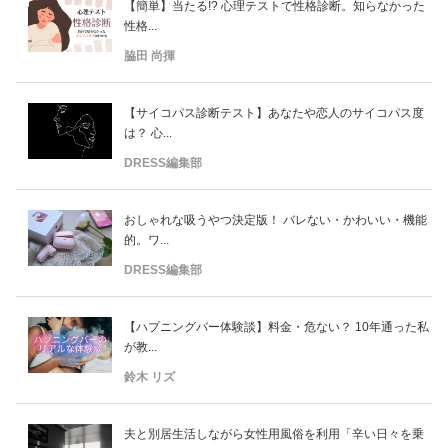
【簡単】当たる!? 心理テストで性格診断。知らなかった
性格...
脇田 尚揮
【サイコパス診断テスト】あなたや恋人のサイコパス度
は？ 心...
DRESS編集部
おしゃれな吸うやつ決定版！ バレない・かわいい・機能
的。ワ...
DRESS編集部
【ハプニングバー体験談】料金・危ない？ 10年通った私
が教...
鈴木 リズ
夫と別居生活しながら女性用風俗を利用「辛い日々を乗