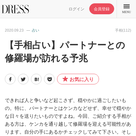
ログイン
会員登録
MENU
2020.09.23
占い
手相(112)
【手相占い】パートナーとの
修羅場が訪れる予兆
特集記事
DRESS部活
お気に入り
ライフスタイル
できれば人と争いなど起こさず、穏やかに過ごしたいも
の。特に、パートナーとはケンカなどせず、幸せで穏やか
ファッション
な日々を送りたいものですよね。今回、ご紹介する手相が
ある方は、ケンカを通り越して修羅場を迎える可能性があ
恋愛/結婚/離婚
ります。自分の手にあるかチェックしてみて下さい。そし