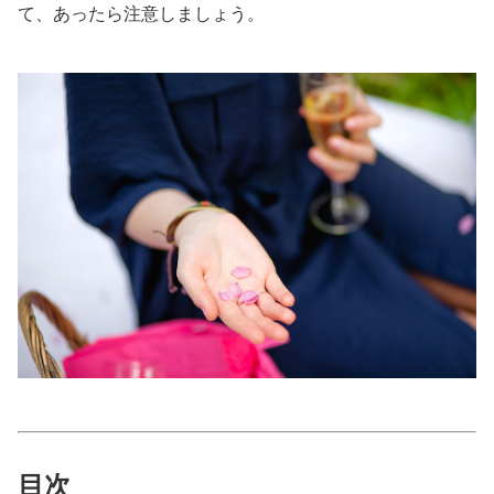
て、あったら注意しましょう。
美容/健康
ワークスタイル
妊娠/出産/家族
ココロ/カラダ
グルメ
トラベル
カルチャー/エンタメ
目次