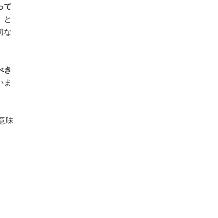
って
、と
切な
べき
いま
意味