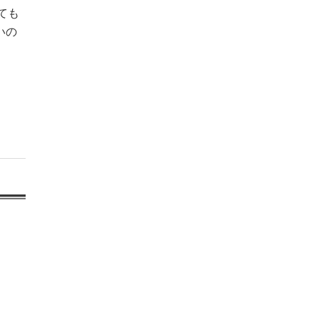
ても
いの