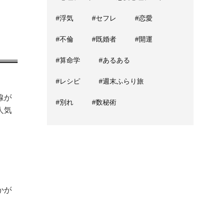
#浮気
#セフレ
#恋愛
#不倫
#既婚者
#開運
#算命学
#あるある
#レシピ
#週末ふらり旅
線が
#別れ
#数秘術
人気
かが