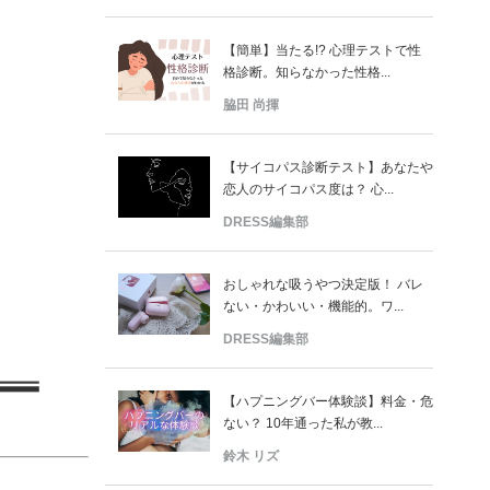
【簡単】当たる!? 心理テストで性
格診断。知らなかった性格...
脇田 尚揮
【サイコパス診断テスト】あなたや
恋人のサイコパス度は？ 心...
DRESS編集部
おしゃれな吸うやつ決定版！ バレ
ない・かわいい・機能的。ワ...
DRESS編集部
【ハプニングバー体験談】料金・危
ない？ 10年通った私が教...
鈴木 リズ