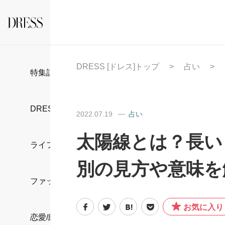
DRESS [ドレス]トップ
占い
特集記事
DRESS部活
2022.07.19
占い
太陽線とは？長い
ライフスタイル
別の見方や意味を
ファッション
お気に入り
恋愛/結婚/離婚