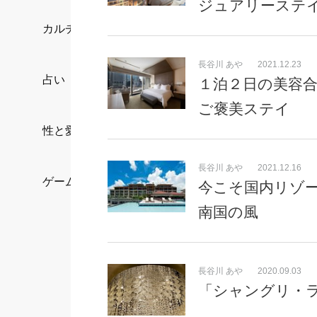
ジュアリーステ
カルチャー/エンタメ
長谷川 あや
2021.12.23
占い
１泊２日の美容合
ご褒美ステイ
性と愛
長谷川 あや
2021.12.16
ゲーム
今こそ国内リゾー
南国の風
長谷川 あや
2020.09.03
「シャングリ・ラ