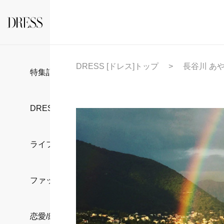
DRESS [ドレス]トップ
長谷川 あ
特集記事
DRESS部活
ライフスタイル
ファッション
恋愛/結婚/離婚