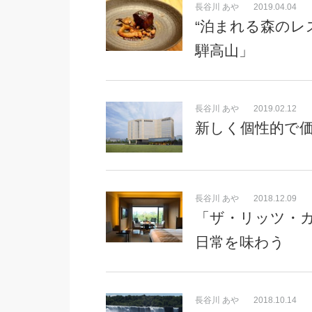
長谷川 あや
2019.04.04
“泊まれる森のレ
騨高山」
長谷川 あや
2019.02.12
新しく個性的で
長谷川 あや
2018.12.09
「ザ・リッツ・
日常を味わう
長谷川 あや
2018.10.14