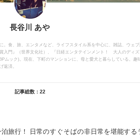
長谷川 あや
に。食、旅、エンタメなど、ライフスタイル系を中心に、雑誌、ウェブ
賞入門』（世界文化社）、『日経エンタテインメント！ 大人のディズ
(日経BPムック)。現在、下町のマンションに、母と愛犬と暮らしている。趣
げ返済。
記事総数：22
一泊旅行！ 日常のすぐそばの非日常を堪能する