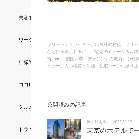
美容/健康
ワークスタイル
フリーランスライター。出版社勤務後、フリー
などに執筆。共著に、『魅惑のミュージカル鑑
Special 劇団四季「アラジン」の魅力』 
妊娠/出産/家族
ミュージカル鑑賞と飲酒、住宅ローンの繰り上
ココロ/カラダ
公開済みの記事
グルメ
長谷川 あや
2022.01.19
トラベル
東京のホテルで