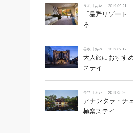
長谷川 あや
2019.09.21
「星野リゾート 
る
長谷川 あや
2019.09.17
大人旅におすす
ステイ
長谷川 あや
2019.05.26
アナンタラ・チ
極楽ステイ