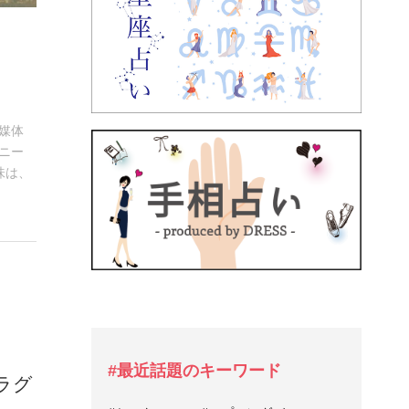
媒体
ニー
味は、
#最近話題のキーワード
ラグ