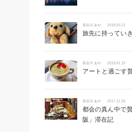
長谷川 あや
2018.03.21
旅先に持ってい
長谷川 あや
2018.01.15
アートと過ごす
長谷川 あや
2017.11.28
都会の真ん中で
阪」滞在記