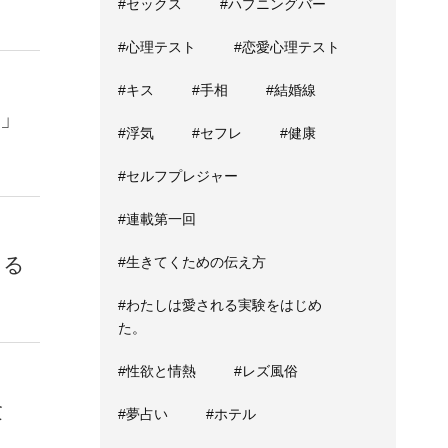
#セックス
#ハプニングバー
#心理テスト
#恋愛心理テスト
#キス
#手相
#結婚線
a」
#浮気
#セフレ
#健康
#セルフプレジャー
#連載第一回
じる
#生きてくための伝え方
#わたしは愛される実験をはじめ
た。
#性欲と情熱
#レズ風俗
験
#夢占い
#ホテル