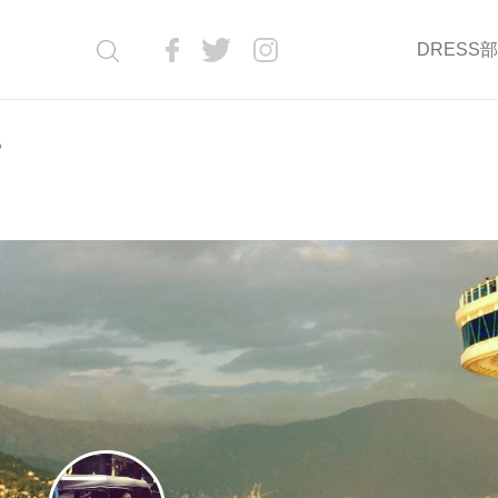
DRESS
や