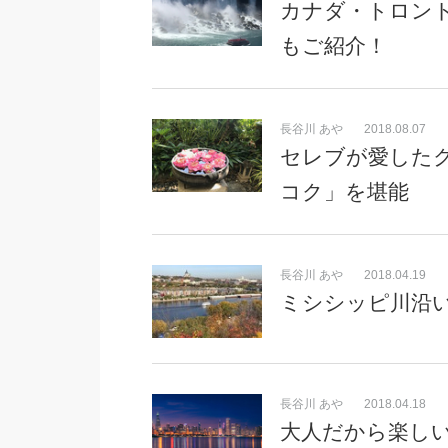
カナダ・トロン
もご紹介！
長谷川 あや
2018.08.07
セレブが愛したク
コク」を堪能
長谷川 あや
2018.04.19
ミシシッピ川沿
長谷川 あや
2018.04.18
大人だから楽し