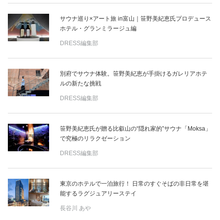
サウナ巡り×アート旅 in富山｜笹野美紀恵氏プロデュース
ホテル・グランミラージュ編
DRESS編集部
別府でサウナ体験。笹野美紀恵が手掛けるガレリアホテ
ルの新たな挑戦
DRESS編集部
笹野美紀恵氏が贈る比叡山の“隠れ家的”サウナ「Moksa」
で究極のリラクゼーション
DRESS編集部
東京のホテルで一泊旅行！ 日常のすぐそばの非日常を堪
能するラグジュアリーステイ
長谷川 あや