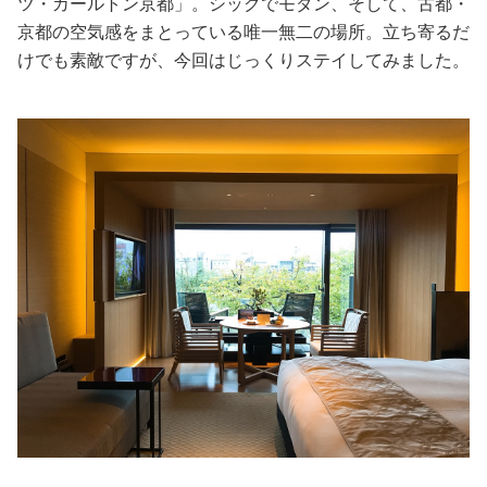
ツ・カールトン京都」。シックでモダン、そして、古都・
京都の空気感をまとっている唯一無二の場所。立ち寄るだ
美容/健康
けでも素敵ですが、今回はじっくりステイしてみました。
ワークスタイル
妊娠/出産/家族
ココロ/カラダ
グルメ
トラベル
カルチャー/エンタメ