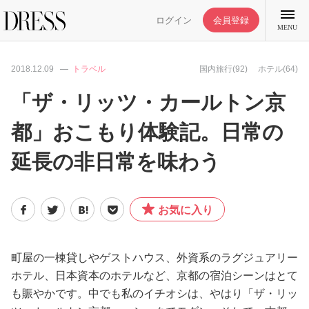
ログイン
会員登録
MENU
2018.12.09
トラベル
国内旅行(92)
ホテル(64)
「ザ・リッツ・カールトン京
都」おこもり体験記。日常の
特集記事
延長の非日常を味わう
DRESS部活
お気に入り
ライフスタイル
ファッション
町屋の一棟貸しやゲストハウス、外資系のラグジュアリー
ホテル、日本資本のホテルなど、京都の宿泊シーンはとて
も賑やかです。中でも私のイチオシは、やはり「ザ・リッ
恋愛/結婚/離婚