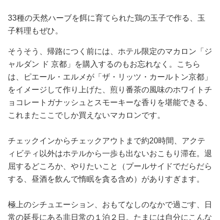
33種の天然ハーブを餌に育てられた鶏の玉子で作る、玉
子料理もぜひ。
そうそう、帰路につく前には、ホテル限定のマカロン「ジ
ャルダン ド 京都」を購入するのもお忘れなく。こちら
は、ピエール・エルメが「ザ・リッツ・カールトン京都」
をイメージして作り上げた、煎り番茶の風味のホワイトチ
ョコレートガナッシュとスモーキーな香りを堪能できる、
これまたここでしか買えないマカロンです。
チェックインからチェックアウトまで約20時間、アクテ
ィビティ以外はホテルから一歩も出ないおこもり滞在。退
屈するどころか、やりたいこと（プールサイドでだらだら
する、昼酒を飲んで惰眠を貪る含め）がありすぎます。
極上のシチュエーション、おもてなしのなかで過ごす、日
常の延長にある非日常の１泊２日。たまには自分にこんな