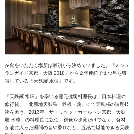
夕食をいただく場所は最初から決めていました。『ミシュ
ランガイド京都・大阪 2018』から２年連続で１つ星を獲
得している「天麩羅 水暉」です。
「天麩羅 水暉」を率いる藤元健司料理長は、日本料理の
修行後、「北新地天麩羅・鉄板・義」にて天麩羅の調理技
術を磨き、2013年、ザ・リッツ・カールトン京都「天麩
羅 水暉」の料理長に就任。視覚や味覚だけでなく、食材
が油に入った瞬間の音や香りなど、五感で堪能できる天麩