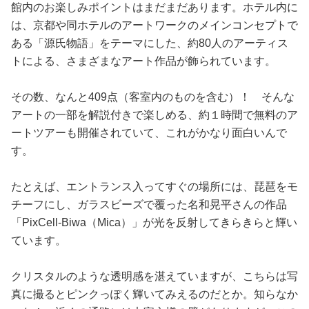
館内のお楽しみポイントはまだまだあります。ホテル内に
は、京都や同ホテルのアートワークのメインコンセプトで
ある「源氏物語」をテーマにした、約80人のアーティス
トによる、さまざまなアート作品が飾られています。
その数、なんと409点（客室内のものを含む）！ そんな
アートの一部を解説付きで楽しめる、約１時間で無料のア
ートツアーも開催されていて、これがかなり面白いんで
す。
たとえば、エントランス入ってすぐの場所には、琵琶をモ
チーフにし、ガラスビーズで覆った名和晃平さんの作品
「PixCell-Biwa（Mica）」が光を反射してきらきらと輝い
ています。
クリスタルのような透明感を湛えていますが、こちらは写
真に撮るとピンクっぽく輝いてみえるのだとか。知らなか