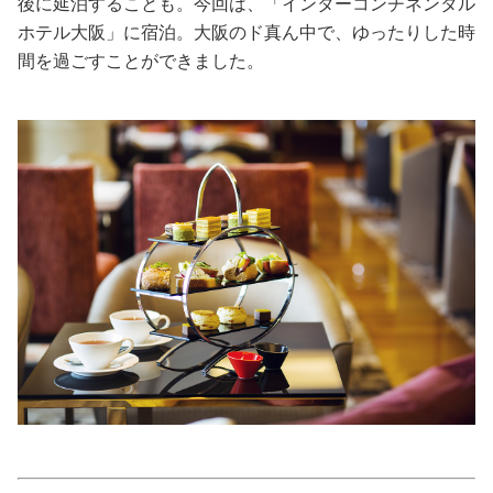
後に延泊することも。今回は、「インターコンチネンタル
ホテル大阪」に宿泊。大阪のド真ん中で、ゆったりした時
美容/健康
間を過ごすことができました。
ワークスタイル
妊娠/出産/家族
ココロ/カラダ
グルメ
トラベル
カルチャー/エンタメ