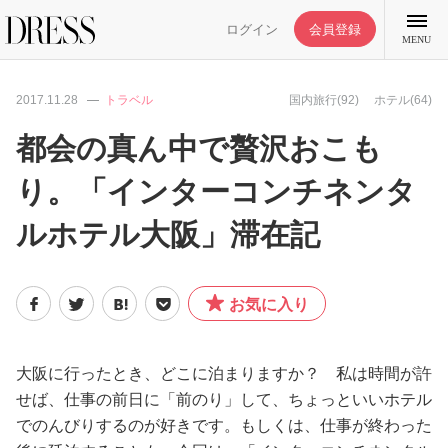
ログイン
会員登録
MENU
2017.11.28
トラベル
国内旅行(92)
ホテル(64)
都会の真ん中で贅沢おこも
り。「インターコンチネンタ
特集記事
ルホテル大阪」滞在記
DRESS部活
お気に入り
ライフスタイル
ファッション
大阪に行ったとき、どこに泊まりますか？ 私は時間が許
せば、仕事の前日に「前のり」して、ちょっといいホテル
でのんびりするのが好きです。もしくは、仕事が終わった
恋愛/結婚/離婚