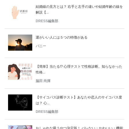
結婚線の見方とは？ 右手と左手の違いや結婚年齢の線を
解説【...
DRESS編集部
運がいい人には５つの特徴がある
バニー
【簡単】当たる!? 心理テストで性格診断。知らなかった
性格...
脇田 尚揮
【サイコパス診断テスト】あなたや恋人のサイコパス度
は？ 心...
DRESS編集部
おしゃれな吸うやつ決定版！ バレない・かわいい・機能