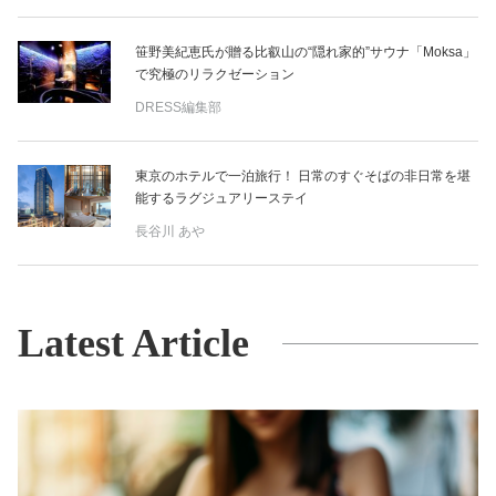
笹野美紀恵氏が贈る比叡山の“隠れ家的”サウナ「Moksa」
で究極のリラクゼーション
DRESS編集部
東京のホテルで一泊旅行！ 日常のすぐそばの非日常を堪
能するラグジュアリーステイ
長谷川 あや
Latest Article