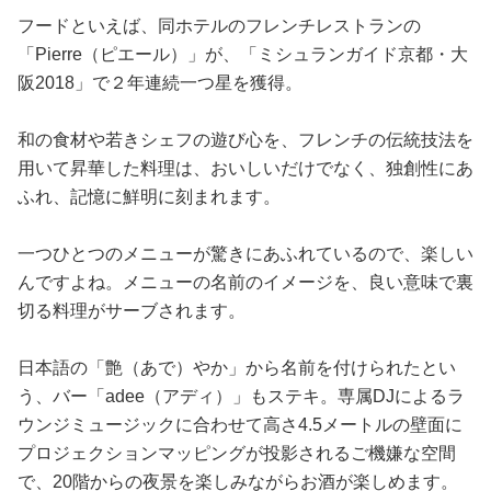
フードといえば、同ホテルのフレンチレストランの
「Pierre（ピエール）」が、「ミシュランガイド京都・大
阪2018」で２年連続一つ星を獲得。
和の食材や若きシェフの遊び心を、フレンチの伝統技法を
用いて昇華した料理は、おいしいだけでなく、独創性にあ
ふれ、記憶に鮮明に刻まれます。
一つひとつのメニューが驚きにあふれているので、楽しい
んですよね。メニューの名前のイメージを、良い意味で裏
切る料理がサーブされます。
日本語の「艶（あで）やか」から名前を付けられたとい
う、バー「adee（アディ）」もステキ。専属DJによるラ
ウンジミュージックに合わせて高さ4.5メートルの壁面に
プロジェクションマッピングが投影されるご機嫌な空間
で、20階からの夜景を楽しみながらお酒が楽しめます。