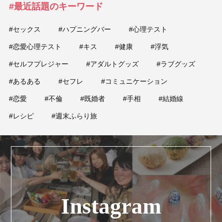
#最近話題のキーワード
#セックス
#ハプニングバー
#心理テスト
#恋愛心理テスト
#キス
#健康
#浮気
#セルフプレジャー
#アダルトグッズ
#ラブグッズ
#あるある
#セフレ
#コミュニケーション
#恋愛
#不倫
#既婚者
#手相
#結婚線
#レシピ
#週末ふらり旅
Instagram