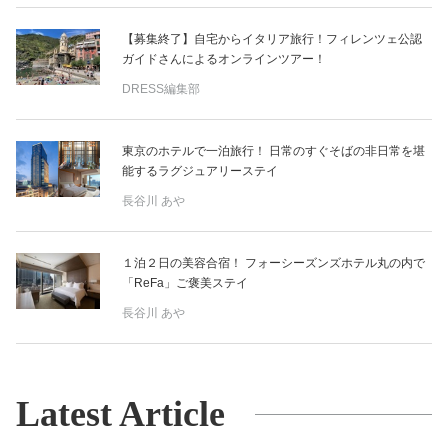
【募集終了】自宅からイタリア旅行！フィレンツェ公認
ガイドさんによるオンラインツアー！
DRESS編集部
東京のホテルで一泊旅行！ 日常のすぐそばの非日常を堪
能するラグジュアリーステイ
長谷川 あや
１泊２日の美容合宿！ フォーシーズンズホテル丸の内で
「ReFa」ご褒美ステイ
長谷川 あや
Latest Article