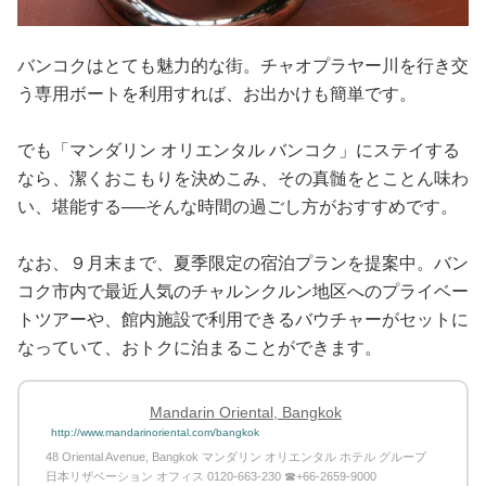
バンコクはとても魅力的な街。チャオプラヤー川を行き交
う専用ボートを利用すれば、お出かけも簡単です。
でも「マンダリン オリエンタル バンコク」にステイする
なら、潔くおこもりを決めこみ、その真髄をとことん味わ
い、堪能する──そんな時間の過ごし方がおすすめです。
なお、９月末まで、夏季限定の宿泊プランを提案中。バン
コク市内で最近人気のチャルンクルン地区へのプライベー
トツアーや、館内施設で利用できるバウチャーがセットに
なっていて、おトクに泊まることができます。
Mandarin Oriental, Bangkok
http://www.mandarinoriental.com/bangkok
48 Oriental Avenue, Bangkok マンダリン オリエンタル ホテル グループ
日本リザベーション オフィス 0120-663-230 ☎+66-2659-9000