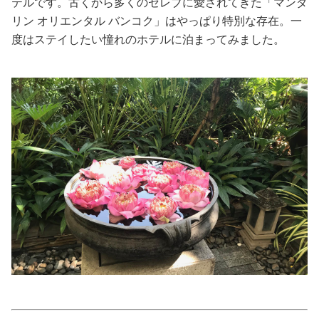
テルです。古くから多くのセレブに愛されてきた「マンダ
リン オリエンタル バンコク」はやっぱり特別な存在。一
美容/健康
度はステイしたい憧れのホテルに泊まってみました。
ワークスタイル
妊娠/出産/家族
ココロ/カラダ
グルメ
トラベル
カルチャー/エンタメ