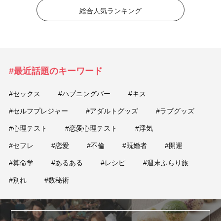
総合人気ランキング
#最近話題のキーワード
#セックス
#ハプニングバー
#キス
#セルフプレジャー
#アダルトグッズ
#ラブグッズ
#心理テスト
#恋愛心理テスト
#浮気
#セフレ
#恋愛
#不倫
#既婚者
#開運
#算命学
#あるある
#レシピ
#週末ふらり旅
#別れ
#数秘術