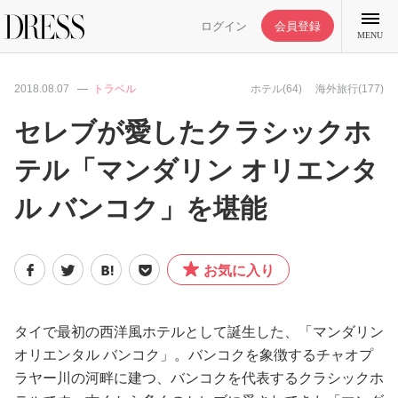
ログイン
会員登録
MENU
2018.08.07
トラベル
ホテル(64)
海外旅行(177)
セレブが愛したクラシックホ
テル「マンダリン オリエンタ
特集記事
ル バンコク」を堪能
DRESS部活
お気に入り
ライフスタイル
ファッション
タイで最初の西洋風ホテルとして誕生した、「マンダリン
オリエンタル バンコク」。バンコクを象徴するチャオプ
ラヤー川の河畔に建つ、バンコクを代表するクラシックホ
恋愛/結婚/離婚