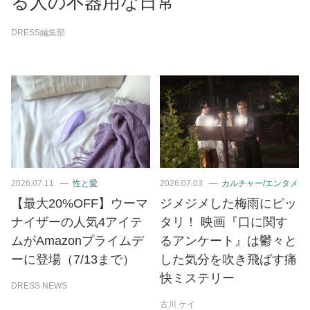
る人の不器用な日常
DRESS編集部
2026.07.11
性と愛
2026.07.03
カルチャー/エンタメ
【最大20%OFF】ウーマ
ジメジメした梅雨にピッ
ナイザーの人気4アイテ
タリ！ 映画『口に関す
ムがAmazonプライムデ
るアンケート』は鬱々と
ーに登場（7/13まで）
した気分を吹き飛ばす痛
快ミステリー
DRESS NEWS
古川 ケイ