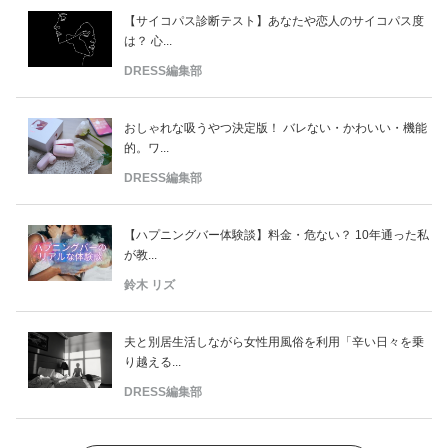
【サイコパス診断テスト】あなたや恋人のサイコパス度
は？ 心...
DRESS編集部
おしゃれな吸うやつ決定版！ バレない・かわいい・機能
的。ワ...
DRESS編集部
【ハプニングバー体験談】料金・危ない？ 10年通った私
が教...
鈴木 リズ
夫と別居生活しながら女性用風俗を利用「辛い日々を乗
り越える...
DRESS編集部