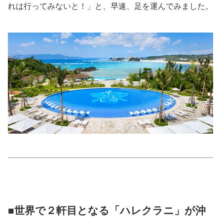
れは行ってみないと！」と、早速、足を運んでみました。
美容/健康
ワークスタイル
妊娠/出産/家族
ココロ/カラダ
グルメ
トラベル
カルチャー/エンタメ
■世界で２軒目となる「ハレクラニ」が沖