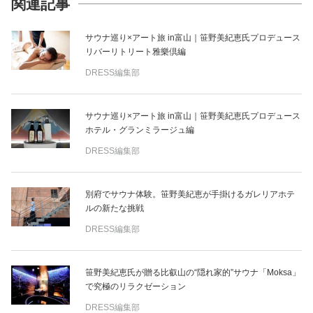
関連記事
サウナ巡り×アート旅 in富山｜笹野美紀恵氏プロデュース
リバーリトリート雅樂倶編
DRESS編集部
サウナ巡り×アート旅 in富山｜笹野美紀恵氏プロデュース
ホテル・グランミラージュ編
DRESS編集部
別府でサウナ体験。笹野美紀恵が手掛けるガレリアホテ
ルの新たな挑戦
DRESS編集部
笹野美紀恵氏が贈る比叡山の“隠れ家的”サウナ「Moksa」
で究極のリラクゼーション
DRESS編集部