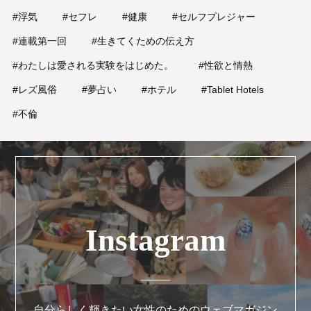
#浮気
#セフレ
#健康
#セルフプレジャー
#連載第一回
#生きてくための伝え方
#わたしは愛される実験をはじめた。
#性欲と情熱
#レズ風俗
#夢占い
#ホテル
#Tablet Hotels
#不倫
Instagram
自分らしく輝きたい女性のためのウェブマガジン