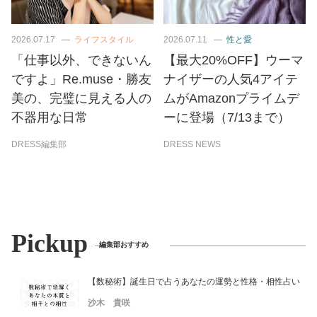
2026.07.17
ライフスタイル
2026.07.11
性と愛
「仕事以外、できないん
【最大20%OFF】ウーマ
ですよ」Re.muse・勝友
ナイザーの人気4アイテ
美の、完璧に見える人の
ムがAmazonプライムデ
不器用な日常
ーに登場（7/13まで）
DRESS編集部
DRESS NEWS
Pickup
編集部おすすめ
【数秘術】誕生日で占うあなたの運勢と性格・相性占い
沙木 貴咲