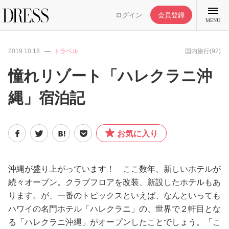
ログイン
会員登録
MENU
2019.10.18
トラベル
国内旅行(92)
憧れリゾート「ハレクラニ沖
縄」宿泊記
特集記事
DRESS部活
お気に入り
ライフスタイル
沖縄が盛り上がっています！ ここ数年、新しいホテルが
続々オープン。クラブフロアを改装、新設したホテルもあ
ファッション
ります。が、一番のトピックスといえば、なんといっても
ハワイの名門ホテル「ハレクラニ」の、世界で２軒目とな
恋愛/結婚/離婚
る「ハレクラニ沖縄」がオープンしたことでしょう。「こ