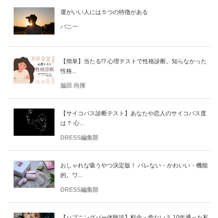
運がいい人には５つの特徴がある
バニー
【簡単】当たる!? 心理テストで性格診断。知らなかった
性格...
脇田 尚揮
【サイコパス診断テスト】あなたや恋人のサイコパス度
は？ 心...
DRESS編集部
おしゃれな吸うやつ決定版！ バレない・かわいい・機能
的。ワ...
DRESS編集部
【ハプニングバー体験談】料金・危ない？ 10年通った私