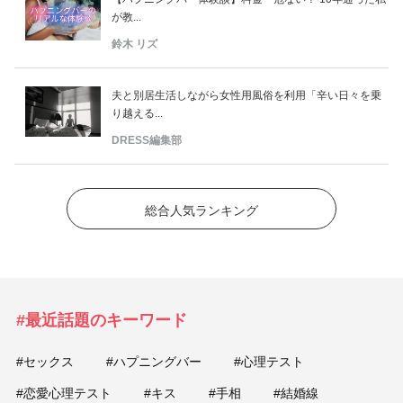
が教...
鈴木 リズ
夫と別居生活しながら女性用風俗を利用「辛い日々を乗
り越える...
DRESS編集部
総合人気ランキング
#最近話題のキーワード
#セックス
#ハプニングバー
#心理テスト
#恋愛心理テスト
#キス
#手相
#結婚線