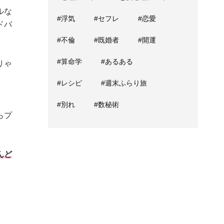
ルな
#浮気
#セフレ
#恋愛
ドバ
#不倫
#既婚者
#開運
#算命学
#あるある
りゃ
#レシピ
#週末ふらり旅
#別れ
#数秘術
らプ
んど