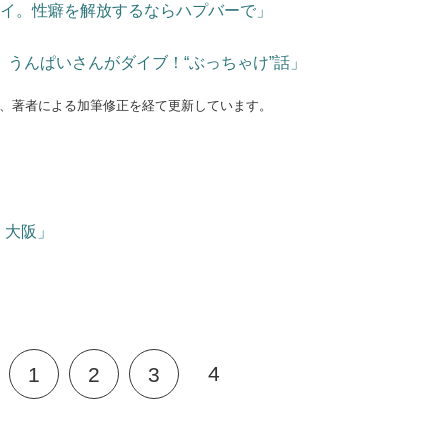
レイ。性癖を解放するならハプバーで」
うんぱいさんがダイブ！“ぶっちゃけ”話」
12月、著者による加筆修正を経て更新しています。
 大阪」
4
1
2
3