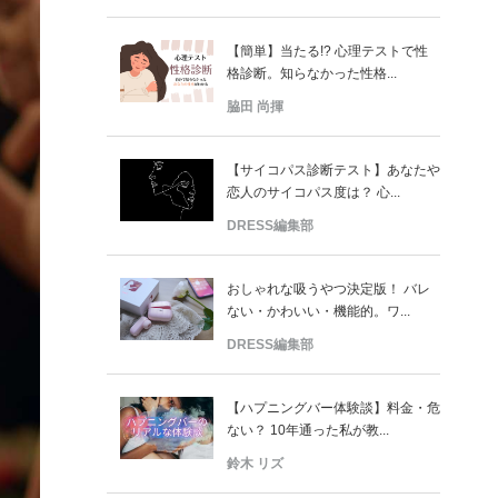
【簡単】当たる!? 心理テストで性
格診断。知らなかった性格...
脇田 尚揮
【サイコパス診断テスト】あなたや
恋人のサイコパス度は？ 心...
DRESS編集部
おしゃれな吸うやつ決定版！ バレ
ない・かわいい・機能的。ワ...
DRESS編集部
【ハプニングバー体験談】料金・危
ない？ 10年通った私が教...
鈴木 リズ