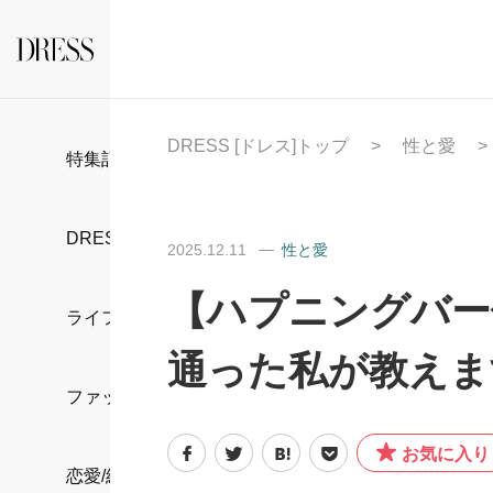
DRESS [ドレス]トップ
性と愛
特集記事
DRESS部活
2025.12.11
性と愛
【ハプニングバー
ライフスタイル
通った私が教えます
ファッション
お気に入り
恋愛/結婚/離婚