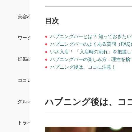
美容/健康
目次
●
ハプニングバーとは？ 知っておきたい
ワークスタイル
●
ハプニングバーのよくある質問（FAQ
●
いざ入店！ 「入店時の流れ」を把握
妊娠/出産/家族
●
ハプニングバーの楽しみ方：理性を捨
●
ハプニング後は、ココに注意！
ココロ/カラダ
ハプニング後は、コ
グルメ
トラベル