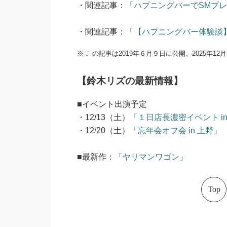
・関連記事：
「ハプニングバーでSMプ
・関連記事：
「【ハプニングバー体験談】
※ この記事は2019年６月９日に公開。2025年
【鈴木リズの最新情報】
■イベント出演予定
・12/13（土）
「１日店長濃密イベント in
・12/20（土）
「忘年会オフ会 in 上野」
■最新作：
「ヤリマンワゴン」
Top