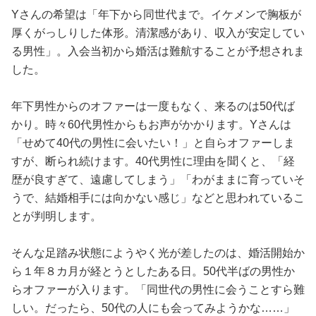
Yさんの希望は「年下から同世代まで。イケメンで胸板が
厚くがっしりした体形。清潔感があり、収入が安定してい
る男性」。入会当初から婚活は難航することが予想されま
した。
年下男性からのオファーは一度もなく、来るのは50代ば
かり。時々60代男性からもお声がかかります。Yさんは
「せめて40代の男性に会いたい！」と自らオファーしま
すが、断られ続けます。40代男性に理由を聞くと、「経
歴が良すぎて、遠慮してしまう」「わがままに育っていそ
うで、結婚相手には向かない感じ」などと思われているこ
とが判明します。
そんな足踏み状態にようやく光が差したのは、婚活開始か
ら１年８カ月が経とうとしたある日。50代半ばの男性か
らオファーが入ります。「同世代の男性に会うことすら難
しい。だったら、50代の人にも会ってみようかな……」