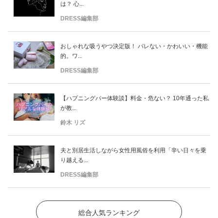
は？ 心...
DRESS編集部
おしゃれな吸うやつ決定版！ バレない・かわいい・機能
的。ワ...
DRESS編集部
【ハプニングバー体験談】料金・危ない？ 10年通った私
が教...
鈴木 リズ
夫と別居生活しながら女性用風俗を利用「辛い日々を乗
り越える...
DRESS編集部
総合人気ランキング