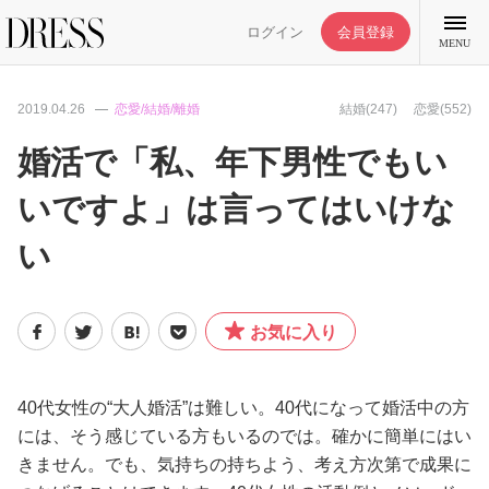
ログイン
会員登録
MENU
2019.04.26
恋愛/結婚/離婚
結婚(247)
恋愛(552)
婚活で「私、年下男性でもい
いですよ」は言ってはいけな
特集記事
い
DRESS部活
お気に入り
ライフスタイル
ファッション
40代女性の“大人婚活”は難しい。40代になって婚活中の方
には、そう感じている方もいるのでは。確かに簡単にはい
きません。でも、気持ちの持ちよう、考え方次第で成果に
恋愛/結婚/離婚