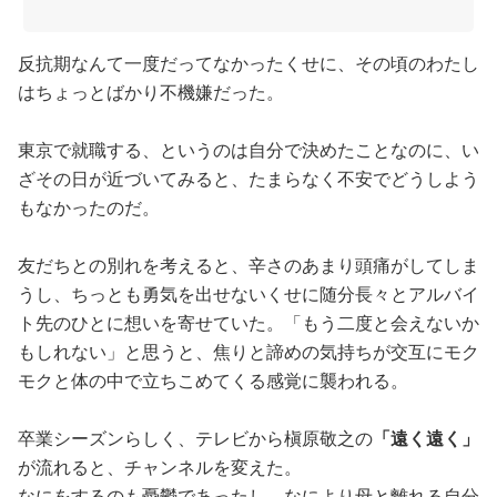
反抗期なんて一度だってなかったくせに、その頃のわたし
はちょっとばかり不機嫌だった。
東京で就職する、というのは自分で決めたことなのに、い
ざその日が近づいてみると、たまらなく不安でどうしよう
もなかったのだ。
友だちとの別れを考えると、辛さのあまり頭痛がしてしま
うし、ちっとも勇気を出せないくせに随分長々とアルバイ
ト先のひとに想いを寄せていた。「もう二度と会えないか
もしれない」と思うと、焦りと諦めの気持ちが交互にモク
モクと体の中で立ちこめてくる感覚に襲われる。
卒業シーズンらしく、テレビから槇原敬之の
「遠く遠く」
が流れると、チャンネルを変えた。
なにをするのも憂鬱であったし、なにより母と離れる自分