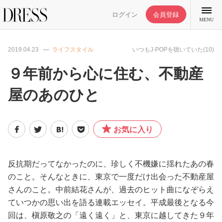
ログイン
会員登録
MENU
2019.04.23
ライフスタイル
いつもJ-POPを聴いていた(10)
９年前から心に住む、不動産
屋のあのひと
特集記事
DRESS部活
お気に入り
ライフスタイル
反抗期だってなかったのに、珍しく不機嫌に揺れたあの春
のこと。そんなときに、東京で一度だけ出会った不動産屋
ファッション
さんのこと。中前結花さんが、過去のヒット曲になぞらえ
ていつかの思い出を語る連載エッセイ。平成最後となる今
恋愛/結婚/離婚
回は、槇原敬之の「遠く遠く」と、東京に越してきた９年