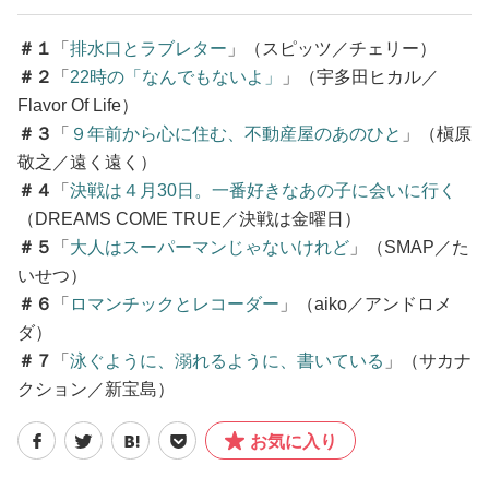
＃１
「
排水口とラブレター
」（スピッツ／チェリー）
＃２
「
22時の「なんでもないよ」
」（宇多田ヒカル／
Flavor Of Life）
＃３
「
９年前から心に住む、不動産屋のあのひと
」（槇原
敬之／遠く遠く）
＃４
「
決戦は４月30日。一番好きなあの子に会いに行く
（DREAMS COME TRUE／決戦は金曜日）
＃５
「
大人はスーパーマンじゃないけれど
」（SMAP／た
いせつ）
＃６
「
ロマンチックとレコーダー
」（aiko／アンドロメ
ダ）
＃７
「
泳ぐように、溺れるように、書いている
」（サカナ
クション／新宝島）
お気に入り