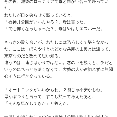
その夜、池袋のロッテリアで母と向かい合って座ってい
た。
わたしが口を尖らせて黙っていると、
「石神井公園がいいんやろ？」母は言った。
「でも怖くなっちゃった？」母はやはりエスパーだ。
さっきの殴り合いが、わたしには恐ろしくて堪らなかっ
た。ここは、ぼんやりとのどかな兵庫の山奥とは違って、
東京なのだと改めて思い知る。
違うのは、速さばかりではない。窓の下を覗くと、夜だと
いうのにちっとも暗くなくて、大勢の人が途切れずに無関
心そうに行き交っている。
「オートロックがいいかもね。２階じゃ不安かもね」
母がぽつりと言って、すこし黙って考えたあと、
「そんな気がしてきた」と答えた。
一度しか降りたことのない石神井公園の駅を思い出すと、