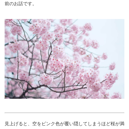
前のお話です。
美容/健康
ワークスタイル
妊娠/出産/家族
ココロ/カラダ
グルメ
トラベル
カルチャー/エンタメ
見上げると、空をピンク色が覆い隠してしまうほど桜が満