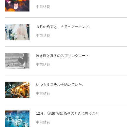
占い
中前結花
性と愛
３月の約束と、６月のアーモンド。
ゲーム
中前結花
泣き顔と真冬のスプリングコート
中前結花
いつもミスチルを聴いていた。
中前結花
12月、“結果”が出るそのときに思うこと
中前結花