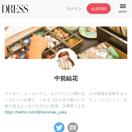
ログイン
会員登録
MENU
特集記事
DRESS部活
中前結花
ライフスタイル
ライター、エッセイスト。ものづくりに関わる、人や現場を取材するイ
ンタビュー記事と、これまでの人生や暮らしの「ちょっとしたこと」を
振り返るエッセイを中心に執筆。兵庫県うまれ。
ファッション
https://twitter.com/@merumae_yuka
恋愛/結婚/離婚