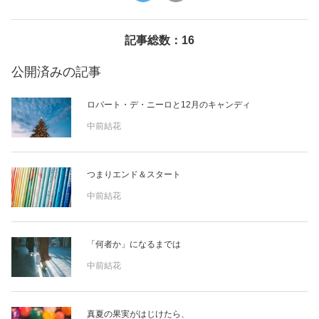
美容/健康
記事総数：16
ワークスタイル
公開済みの記事
ロバート・デ・ニーロと12月のキャンディ
妊娠/出産/家族
中前結花
ココロ/カラダ
つまりエンド＆スタート
グルメ
中前結花
トラベル
「何者か」になるまでは
中前結花
カルチャー/エンタメ
真夏の果実がはじけたら、