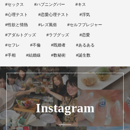
#セックス
#ハプニングバー
#キス
#心理テスト
#恋愛心理テスト
#浮気
#性欲と情熱
#レズ風俗
#セルフプレジャー
#アダルトグッズ
#ラブグッズ
#恋愛
#セフレ
#不倫
#既婚者
#あるある
#手相
#結婚線
#数秘術
#誕生数
Instagram