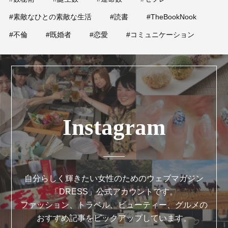
#素敵なひとの素敵な生活
#読書
#TheBookNook
#不倫
#既婚者
#恋愛
#コミュニケーション
Instagram
自分らしく輝きたい女性のためのウェブマガジン
「DRESS」公式アカウントです。
ファッション、トラベル、ビューティー、グルメの
おすすめ記事をピックアップしています。