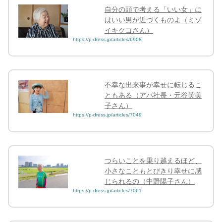
自分の頭で考える「いい女」に
はいい男が近づくものよ（ミゾ
イキクコさん）
https://p-dress.jp/articles/6908
不幸な出来事が幸せに転じるこ
ともある（アパ社長・元谷芙美
子さん）
https://p-dress.jp/articles/7049
つらいことを乗り越えるほど、
小さなこともとびきり幸せに感
じられるの（中野陽子さん）
https://p-dress.jp/articles/7061