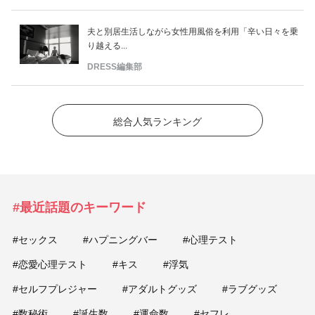
夫と別居生活しながら女性用風俗を利用「辛い日々を乗
り越える...
DRESS編集部
総合人気ランキング
#最近話題のキーワード
#セックス
#ハプニングバー
#心理テスト
#恋愛心理テスト
#キス
#浮気
#セルフプレジャー
#アダルトグッズ
#ラブグッズ
#数秘術
#誕生数
#運命数
#セフレ