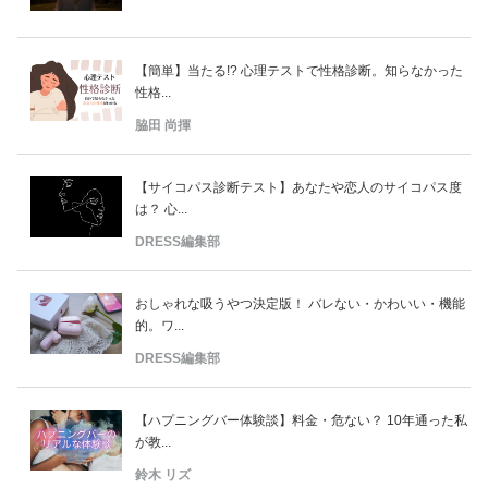
【簡単】当たる!? 心理テストで性格診断。知らなかった
性格...
脇田 尚揮
【サイコパス診断テスト】あなたや恋人のサイコパス度
は？ 心...
DRESS編集部
おしゃれな吸うやつ決定版！ バレない・かわいい・機能
的。ワ...
DRESS編集部
【ハプニングバー体験談】料金・危ない？ 10年通った私
が教...
鈴木 リズ