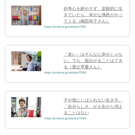
好奇心を絶やさず、楽観的に生
きていたら、幸せな偶然がやっ
てくる（嶋田和子さん）
https://p-dress.jp/articles/7062
「老い」はそんなに幸せじゃな
い。でも、面白がることはでき
る（粟辻早重さん）
https://p-dress.jp/articles/7068
子や孫にしばられない生き方。
「自分らしさ」が人生から消え
ることはない
https://p-dress.jp/articles/7048