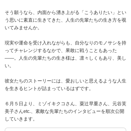
占い
そう願うなら、内面から湧き上がる「こうありたい」とい
性と愛
う思いに素直に生きてきた、人生の先輩たちの生き方を覗
いてみませんか。
ゲーム
現実や運命を受け入れながらも、自分なりのモノサシを持
ってチャレンジするなかで、果敢に戦うこともあった
――。人生の先輩たちの生き様は、凛々しくもあり、美し
い。
彼女たちのストーリーには、愛おしいと思えるような人生
を生きるヒントが詰まっているはずです。
６月５日より、ミゾイキクコさん、粟辻早重さん、元谷芙
美子さんetc.、素敵な先輩たちのインタビューを順次公開
していきます。