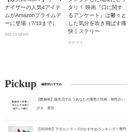
ナイザーの人気4アイテ
タリ！ 映画『口に関す
ムがAmazonプライムデ
るアンケート』は鬱々と
ーに登場（7/13まで）
した気分を吹き飛ばす痛
快ミステリー
DRESS NEWS
古川 ケイ
Pickup
編集部おすすめ
【数秘術】誕生日で占うあなたの運勢と性格・相性占い
沙木 貴咲
【2026年】アダルトグッズのおすすめランキング！専門