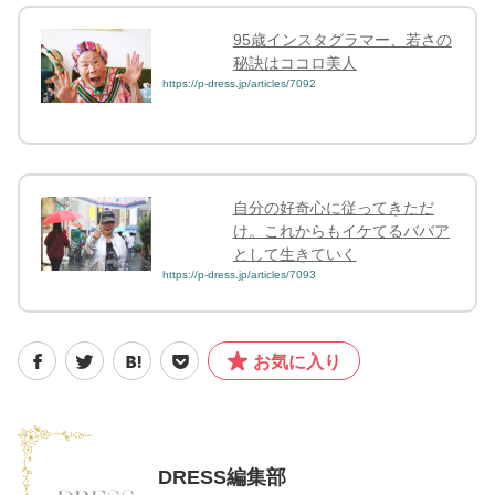
95歳インスタグラマー、若さの
秘訣はココロ美人
https://p-dress.jp/articles/7092
自分の好奇心に従ってきただ
け。これからもイケてるババア
として生きていく
https://p-dress.jp/articles/7093
お気に入り
DRESS編集部