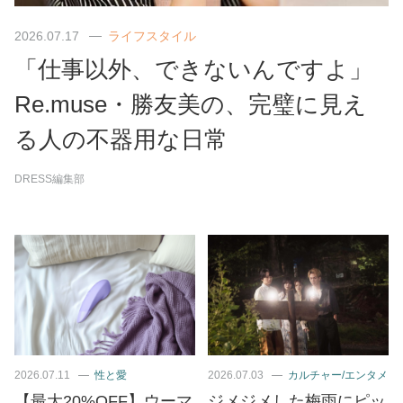
2026.07.17
ライフスタイル
「仕事以外、できないんですよ」
Re.muse・勝友美の、完璧に見え
る人の不器用な日常
DRESS編集部
2026.07.11
性と愛
2026.07.03
カルチャー/エンタメ
【最大20%OFF】ウーマ
ジメジメした梅雨にピッ