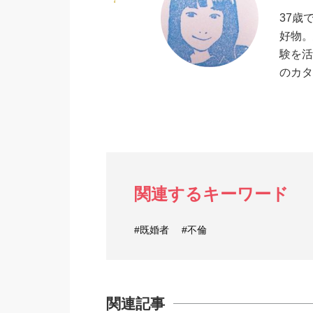
37歳
好物。
験を活
のカタ
関連するキーワード
#既婚者
#不倫
関連記事