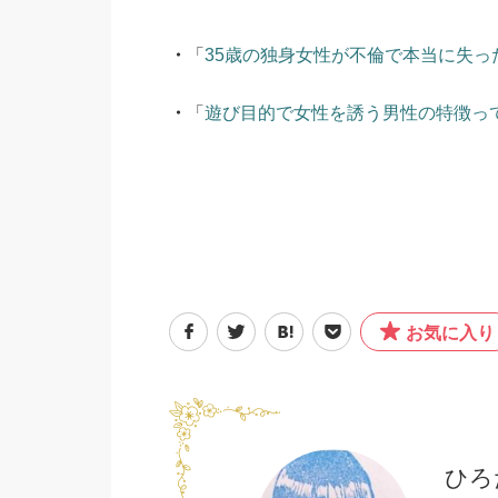
・
「
35歳の独身女性が不倫で本当に失っ
・
「
遊び目的で女性を誘う男性の特徴っ
お気に入り
ひろ