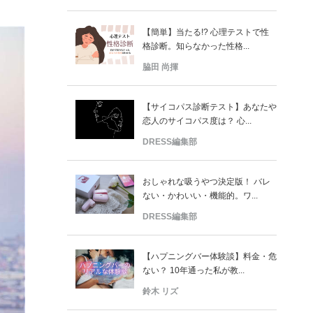
【簡単】当たる!? 心理テストで性
格診断。知らなかった性格...
脇田 尚揮
【サイコパス診断テスト】あなたや
恋人のサイコパス度は？ 心...
DRESS編集部
おしゃれな吸うやつ決定版！ バレ
ない・かわいい・機能的。ワ...
DRESS編集部
【ハプニングバー体験談】料金・危
ない？ 10年通った私が教...
鈴木 リズ