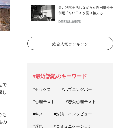
夫と別居生活しながら女性用風俗を
利用「辛い日々を乗り越える...
DRESS編集部
総合人気ランキング
#最近話題のキーワード
んで
#セックス
#ハプニングバー
探し
#心理テスト
#恋愛心理テスト
#キス
#対談・インタビュー
でも
性の
#浮気
#コミュニケーション