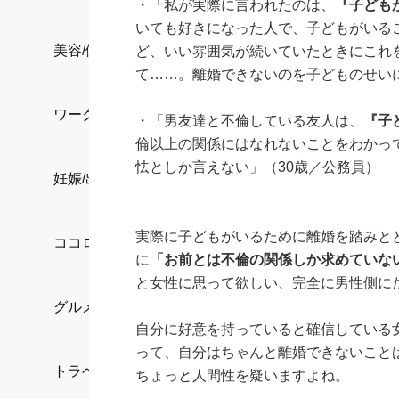
・「私が実際に言われたのは、
『子ども
いても好きになった人で、子どもがいる
美容/健康
ど、いい雰囲気が続いていたときにこれ
て……。離婚できないのを子どものせい
ワークスタイル
・「男友達と不倫している友人は、
『子
倫以上の関係にはなれないことをわかっ
怯としか言えない」（30歳／公務員）
妊娠/出産/家族
実際に子どもがいるために離婚を踏みと
ココロ/カラダ
に
「お前とは不倫の関係しか求めていな
と女性に思って欲しい、完全に男性側に
グルメ
自分に好意を持っていると確信している
って、自分はちゃんと離婚できないこと
トラベル
ちょっと人間性を疑いますよね。