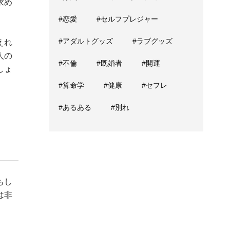
求め
#恋愛
#セルフプレジャー
#アダルトグッズ
#ラブグッズ
えれ
人の
#不倫
#既婚者
#開運
しょ
#算命学
#健康
#セフレ
#あるある
#別れ
もし
は非