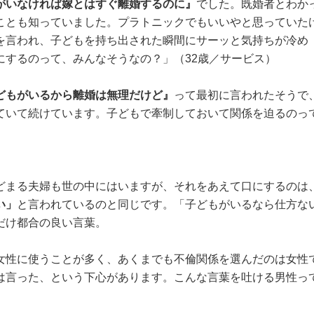
がいなければ嫁とはすぐ離婚するのに』
でした。既婚者とわか
ことも知っていました。プラトニックでもいいやと思っていた
を言われ、子どもを持ち出された瞬間にサーッと気持ちが冷め
にするのって、みんなそうなの？」（32歳／サービス）
どもがいるから離婚は無理だけど』
って最初に言われたそうで
ていて続けています。子どもで牽制しておいて関係を迫るのっ
どまる夫婦も世の中にはいますが、それをあえて口にするのは
い」
と言われているのと同じです。「子どもがいるなら仕方な
だけ都合の良い言葉。
女性に使うことが多く、あくまでも不倫関係を選んだのは女性
は言った、という下心があります。こんな言葉を吐ける男性っ