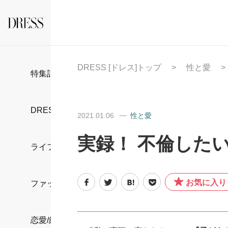
DRESS [ドレス]トップ
性と愛
特集記事
DRESS部活
2021.01.06
性と愛
実録！ 不倫したい
ライフスタイル
お気に入り
ファッション
恋愛/結婚/離婚