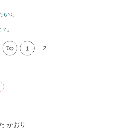
たもの
」
て？
」
2
1
Top
た かおり