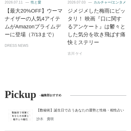
2026.07.11
性と愛
2026.07.03
カルチャー/エンタメ
【最大20%OFF】ウーマ
ジメジメした梅雨にピッ
ナイザーの人気4アイテ
タリ！ 映画『口に関す
ムがAmazonプライムデ
るアンケート』は鬱々と
ーに登場（7/13まで）
した気分を吹き飛ばす痛
快ミステリー
DRESS NEWS
古川 ケイ
Pickup
編集部おすすめ
【数秘術】誕生日で占うあなたの運勢と性格・相性占い
沙木 貴咲