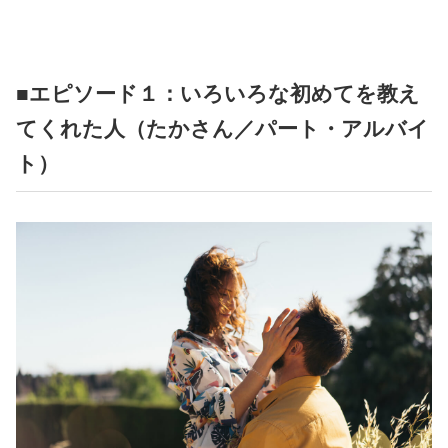
占い
性と愛
■エピソード１：いろいろな初めてを教え
ゲーム
てくれた人（たかさん／パート・アルバイ
ト）