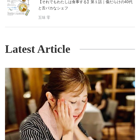
【それでもわたしは食事する】第１話｜傷だらけの40代
と舌バカなシェフ
五味 零
Latest Article