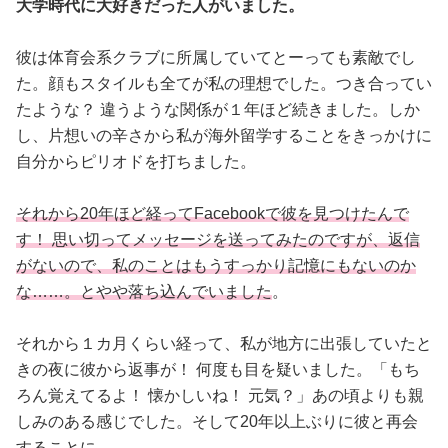
大学時代に大好きだった人がいました。
彼は体育会系クラブに所属していてとーっても素敵でし
た。顔もスタイルも全てが私の理想でした。つき合ってい
たような？ 違うような関係が１年ほど続きました。しか
し、片想いの辛さから私が海外留学することをきっかけに
自分からピリオドを打ちました。
それから20年ほど経ってFacebookで彼を見つけたんで
す！ 思い切ってメッセージを送ってみたのですが、返信
がないので、私のことはもうすっかり記憶にもないのか
な……。とやや落ち込んでいました
。
それから１カ月くらい経って、私が地方に出張していたと
きの夜に彼から返事が！ 何度も目を疑いました。「もち
ろん覚えてるよ！ 懐かしいね！ 元気？」あの頃よりも親
しみのある感じでした。そして20年以上ぶりに彼と再会
することに。