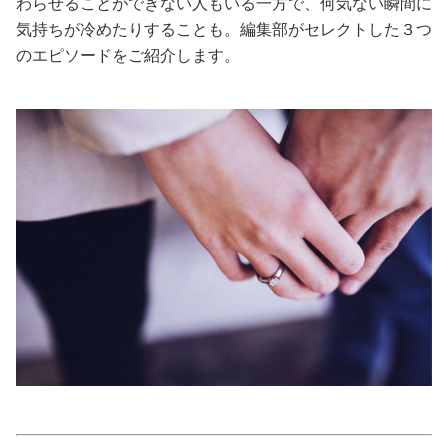
わらせることができない人もいる一方で、何気ない瞬間に
気持ちが冷めたりすることも。編集部がセレクトした３つ
美容/健康
のエピソードをご紹介します。
ワークスタイル
妊娠/出産/家族
ココロ/カラダ
グルメ
トラベル
カルチャー/エンタメ