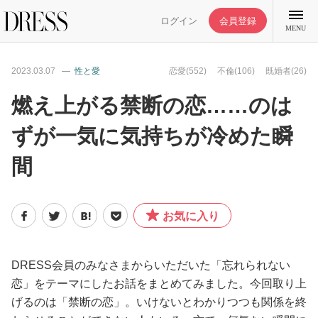
ログイン
会員登録
MENU
2023.03.07
性と愛
恋愛(552)
不倫(106)
既婚者(26)
燃え上がる禁断の恋……のは
ずが一気に気持ちが冷めた瞬
特集記事
間
DRESS部活
お気に入り
ライフスタイル
ファッション
DRESS会員のみなさまからいただいた「忘れられない
恋」をテーマにしたお話をまとめてみました。今回取り上
げるのは「禁断の恋」。いけないとわかりつつも関係を終
恋愛/結婚/離婚