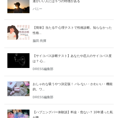
運がいい人には５つの特徴がある
バニー
【簡単】当たる!? 心理テストで性格診断。知らなかった
性格...
脇田 尚揮
【サイコパス診断テスト】あなたや恋人のサイコパス度
は？ 心...
DRESS編集部
おしゃれな吸うやつ決定版！ バレない・かわいい・機能
的。ワ...
DRESS編集部
【ハプニングバー体験談】料金・危ない？ 10年通った私
が教...