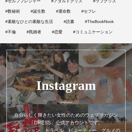
#セルフプレジャー
#アダルトグッズ
#ラブグッズ
#数秘術
#誕生数
#運命数
#セフレ
#素敵なひとの素敵な生活
#読書
#TheBookNook
#不倫
#既婚者
#恋愛
#コミュニケーション
Instagram
自分らしく輝きたい女性のためのウェブマガジン
「DRESS」公式アカウントです。
ファッション、トラベル、ビューティー、グルメの