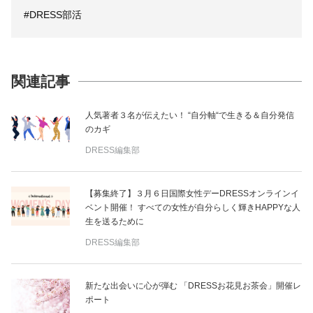
#DRESS部活
関連記事
人気著者３名が伝えたい！ “自分軸“で生きる＆自分発信
のカギ
DRESS編集部
【募集終了】３月６日国際女性デーDRESSオンラインイ
ベント開催！ すべての女性が自分らしく輝きHAPPYな人
生を送るために
DRESS編集部
新たな出会いに心が弾む 「DRESSお花見お茶会」開催レ
ポート