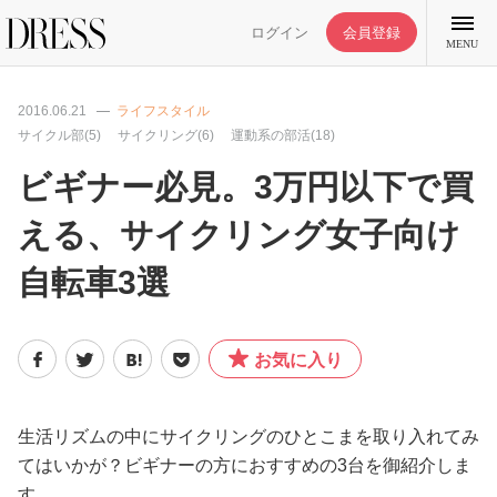
ログイン
会員登録
MENU
2016.06.21
ライフスタイル
サイクル部(5)
サイクリング(6)
運動系の部活(18)
ビギナー必見。3万円以下で買
特集記事
える、サイクリング女子向け
自転車3選
DRESS部活
ライフスタイル
お気に入り
ファッション
生活リズムの中にサイクリングのひとこまを取り入れてみ
てはいかが？ビギナーの方におすすめの3台を御紹介しま
恋愛/結婚/離婚
す。