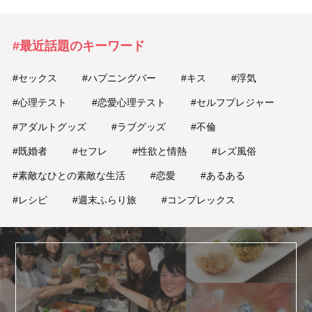
#最近話題のキーワード
#セックス
#ハプニングバー
#キス
#浮気
#心理テスト
#恋愛心理テスト
#セルフプレジャー
#アダルトグッズ
#ラブグッズ
#不倫
#既婚者
#セフレ
#性欲と情熱
#レズ風俗
#素敵なひとの素敵な生活
#恋愛
#あるある
#レシピ
#週末ふらり旅
#コンプレックス