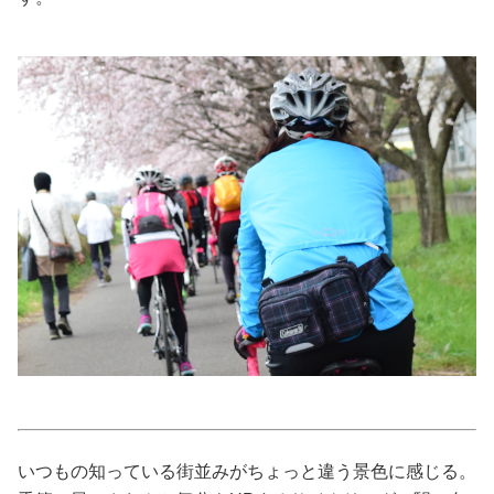
美容/健康
ワークスタイル
妊娠/出産/家族
ココロ/カラダ
グルメ
トラベル
カルチャー/エンタメ
いつもの知っている街並みがちょっと違う景色に感じる。