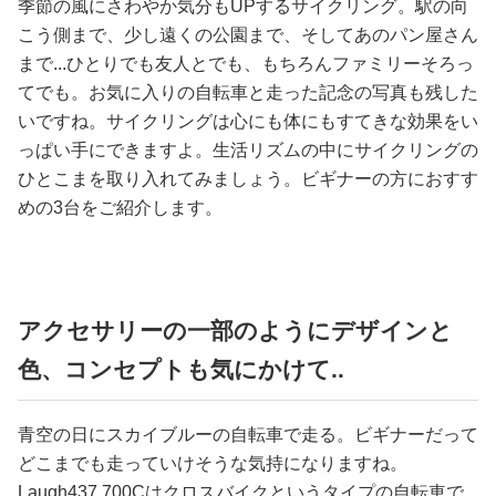
占い
季節の風にさわやか気分もUPするサイクリング。駅の向
こう側まで、少し遠くの公園まで、そしてあのパン屋さん
まで...ひとりでも友人とでも、もちろんファミリーそろっ
性と愛
てでも。お気に入りの自転車と走った記念の写真も残した
いですね。サイクリングは心にも体にもすてきな効果をい
ゲーム
っぱい手にできますよ。生活リズムの中にサイクリングの
ひとこまを取り入れてみましょう。ビギナーの方におすす
めの3台をご紹介します。
アクセサリーの一部のようにデザインと
色、コンセプトも気にかけて..
青空の日にスカイブルーの自転車で走る。ビギナーだって
どこまでも走っていけそうな気持になりますね。
Laugh437 700Cはクロスバイクというタイプの自転車で