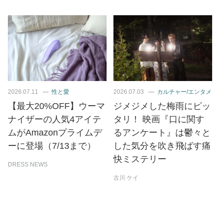
2026.07.11
性と愛
2026.07.03
カルチャー/エンタメ
【最大20%OFF】ウーマ
ジメジメした梅雨にピッ
ナイザーの人気4アイテ
タリ！ 映画『口に関す
ムがAmazonプライムデ
るアンケート』は鬱々と
ーに登場（7/13まで）
した気分を吹き飛ばす痛
快ミステリー
DRESS NEWS
古川 ケイ