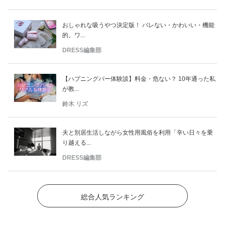
おしゃれな吸うやつ決定版！ バレない・かわいい・機能
的。ワ...
DRESS編集部
【ハプニングバー体験談】料金・危ない？ 10年通った私
が教...
鈴木 リズ
夫と別居生活しながら女性用風俗を利用「辛い日々を乗
り越える...
DRESS編集部
総合人気ランキング