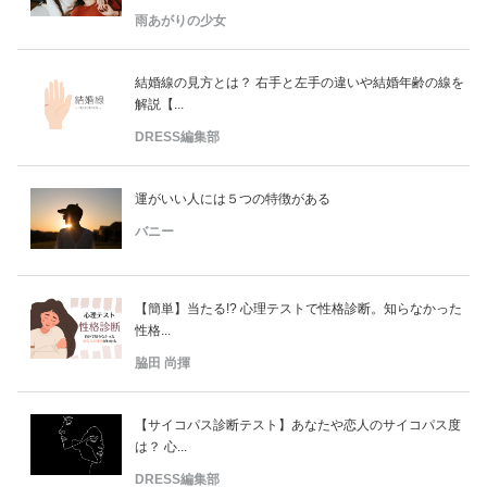
雨あがりの少女
結婚線の見方とは？ 右手と左手の違いや結婚年齢の線を
解説【...
DRESS編集部
運がいい人には５つの特徴がある
バニー
【簡単】当たる!? 心理テストで性格診断。知らなかった
性格...
脇田 尚揮
【サイコパス診断テスト】あなたや恋人のサイコパス度
は？ 心...
DRESS編集部