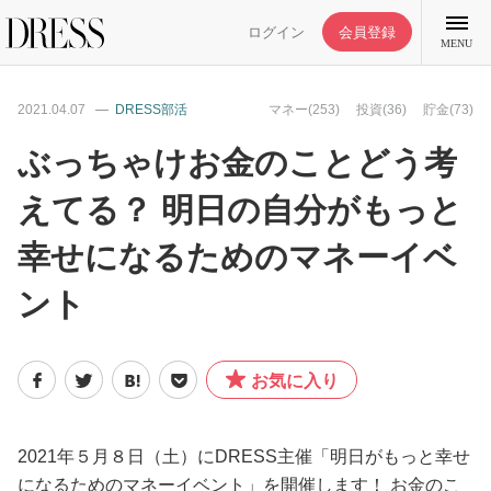
ログイン
会員登録
MENU
2021.04.07
DRESS部活
マネー(253)
投資(36)
貯金(73)
ぶっちゃけお金のことどう考
えてる？ 明日の自分がもっと
特集記事
幸せになるためのマネーイベ
DRESS部活
ント
ライフスタイル
お気に入り
ファッション
2021年５月８日（土）にDRESS主催「明日がもっと幸せ
恋愛/結婚/離婚
になるためのマネーイベント」を開催します！ お金のこ