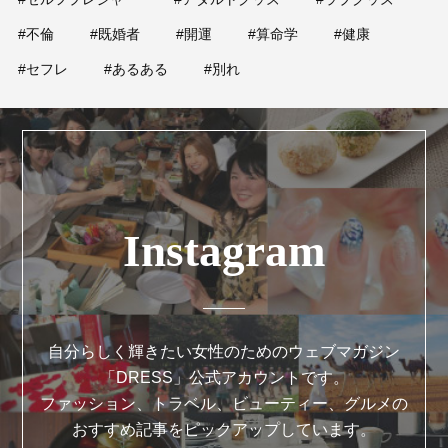
#不倫
#既婚者
#開運
#算命学
#健康
#セフレ
#あるある
#別れ
Instagram
自分らしく輝きたい女性のためのウェブマガジン
「DRESS」公式アカウントです。
ファッション、トラベル、ビューティー、グルメの
おすすめ記事をピックアップしています。