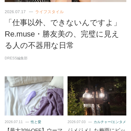
2026.07.17
ライフスタイル
「仕事以外、できないんですよ」
Re.muse・勝友美の、完璧に見え
る人の不器用な日常
DRESS編集部
2026.07.11
性と愛
2026.07.03
カルチャー/エンタメ
【最大20%OFF】ウーマ
ジメジメした梅雨にピッ