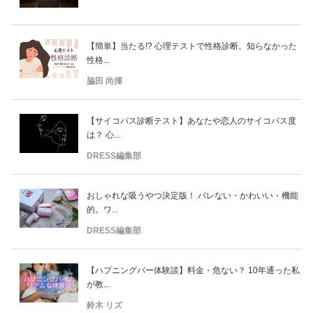
【簡単】当たる!? 心理テストで性格診断。知らなかった
性格...
脇田 尚揮
【サイコパス診断テスト】あなたや恋人のサイコパス度
は？ 心...
DRESS編集部
おしゃれな吸うやつ決定版！ バレない・かわいい・機能
的。ワ...
DRESS編集部
【ハプニングバー体験談】料金・危ない？ 10年通った私
が教...
鈴木 リズ