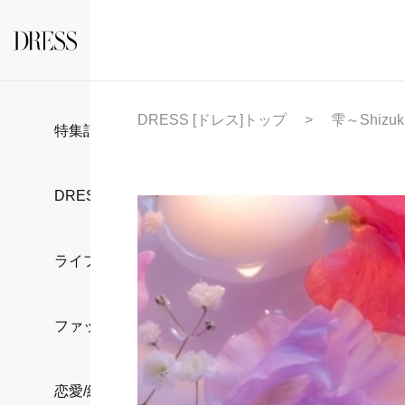
DRESS [ドレス]トップ
雫～Shizu
特集記事
DRESS部活
ライフスタイル
ファッション
恋愛/結婚/離婚