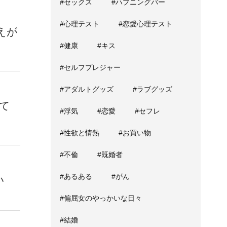
#セックス
#ハプニングバー
#心理テスト
#恋愛心理テスト
えが
#健康
#キス
#セルフプレジャー
#アダルトグッズ
#ラブグッズ
して
#浮気
#恋愛
#セフレ
#性欲と情熱
#お買い物
#不倫
#既婚者
#あるある
#がん
い
#偏屈女のやっかいな日々
#結婚