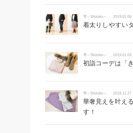
雫～Shizuku～
2019.01.06
着太りしやすい
雫～Shizuku～
2019.01.03
初詣コーデは「
雫～Shizuku～
2018.12.27
華奢見えを叶える
す！