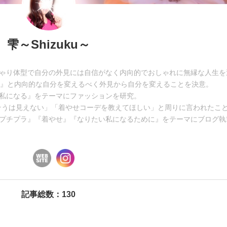
雫～Shizuku～
ゃり体型で自分の外見には自信がなく内向的でおしゃれに無縁な人生を
い』と内向的な自分を変えるべく外見から自分を変えることを決意。
私になる』をテーマにファッションを研究。
「そうは見えない」「着やせコーデを教えてほしい」と周りに言われたこ
プチプラ』『着やせ』『なりたい私になるために』をテーマにブログ執
記事総数：130