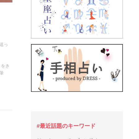
送っ
とをき
筆
#最近話題のキーワード