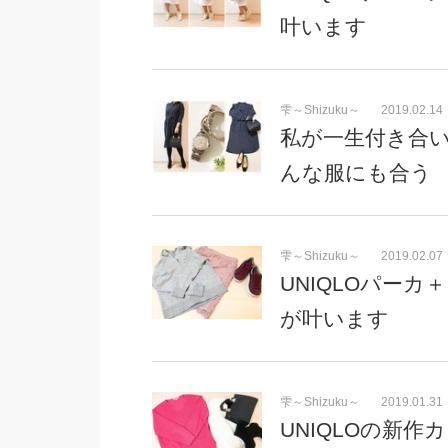
叶います
雫～Shizuku～
2019.02.14
私が一生付き合
んな服にも合う
雫～Shizuku～
2019.02.07
UNIQLOパー
が叶います
雫～Shizuku～
2019.01.31
UNIQLOの新