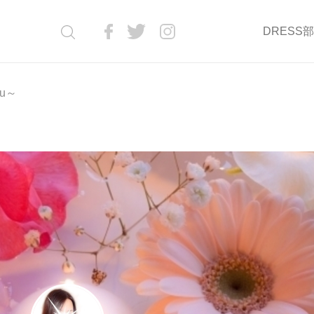
DRESS
ku～