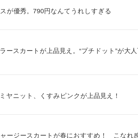
ギンスが優秀。790円なんてうれしすぎる
キュラースカートが上品見え。“プチドット”が大
カシミヤニット、くすみピンクが上品見え！
ムジャージースカートが春におすすめ！ こなれ