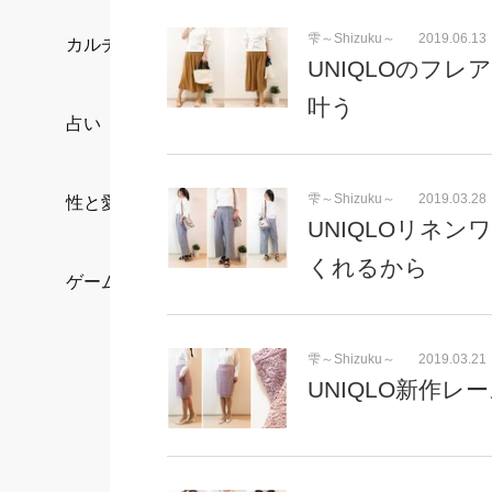
雫～Shizuku～
2019.06.13
カルチャー/エンタメ
UNIQLOのフ
叶う
占い
雫～Shizuku～
2019.03.28
性と愛
UNIQLOリネ
くれるから
ゲーム
雫～Shizuku～
2019.03.21
UNIQLO新作