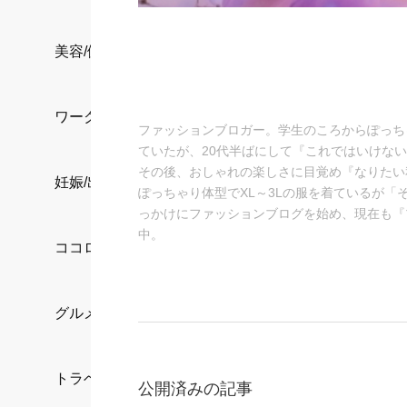
美容/健康
ワークスタイル
ファッションブロガー。学生のころからぽっち
ていたが、20代半ばにして『これではいけな
その後、おしゃれの楽しさに目覚め『なりたい
妊娠/出産/家族
ぽっちゃり体型でXL～3Lの服を着ているが
っかけにファッションブログを始め、現在も『
中。
ココロ/カラダ
グルメ
トラベル
公開済みの記事