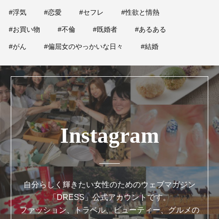
#浮気
#恋愛
#セフレ
#性欲と情熱
#お買い物
#不倫
#既婚者
#あるある
#がん
#偏屈女のやっかいな日々
#結婚
Instagram
自分らしく輝きたい女性のためのウェブマガジン
「DRESS」公式アカウントです。
ファッション、トラベル、ビューティー、グルメの