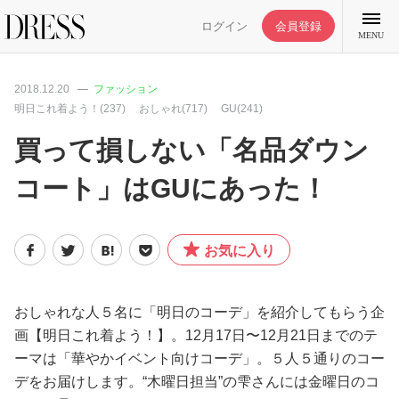
ログイン
会員登録
MENU
2018.12.20
ファッション
明日これ着よう！(237)
おしゃれ(717)
GU(241)
買って損しない「名品ダウン
特集記事
コート」はGUにあった！
DRESS部活
お気に入り
ライフスタイル
おしゃれな人５名に「明日のコーデ」を紹介してもらう企
ファッション
画【明日これ着よう！】。12月17日〜12月21日までのテ
ーマは「華やかイベント向けコーデ」。５人５通りのコー
恋愛/結婚/離婚
デをお届けします。“木曜日担当”の雫さんには金曜日のコ