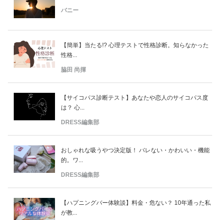
バニー
【簡単】当たる!? 心理テストで性格診断。知らなかった
性格...
脇田 尚揮
【サイコパス診断テスト】あなたや恋人のサイコパス度
は？ 心...
DRESS編集部
おしゃれな吸うやつ決定版！ バレない・かわいい・機能
的。ワ...
DRESS編集部
【ハプニングバー体験談】料金・危ない？ 10年通った私
が教...