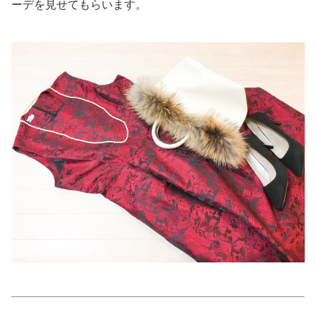
ーデを見せてもらいます。
美容/健康
ワークスタイル
妊娠/出産/家族
ココロ/カラダ
グルメ
トラベル
カルチャー/エンタメ