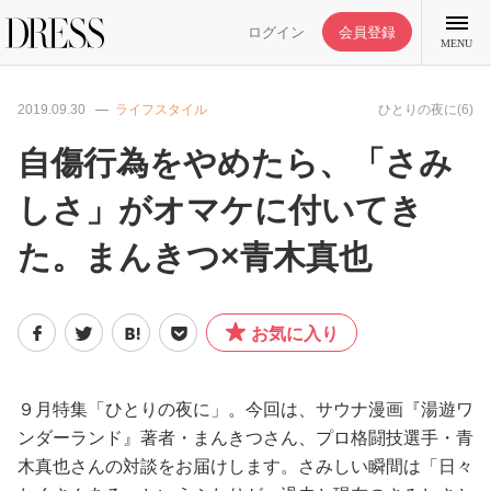
ログイン
会員登録
MENU
2019.09.30
ライフスタイル
ひとりの夜に(6)
自傷行為をやめたら、「さみ
しさ」がオマケに付いてき
特集記事
た。まんきつ×青木真也
DRESS部活
お気に入り
ライフスタイル
ファッション
９月特集「ひとりの夜に」。今回は、サウナ漫画『湯遊ワ
ンダーランド』著者・まんきつさん、プロ格闘技選手・青
木真也さんの対談をお届けします。さみしい瞬間は「日々
恋愛/結婚/離婚