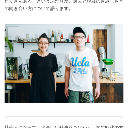
たくさんある」というふたりが、過去と現在のさみしさと
の向き合い方について語ります。
美容/健康
ワークスタイル
妊娠/出産/家族
ココロ/カラダ
グルメ
トラベル
カルチャー/エンタメ
社会人になって、出会いは仕事絡みばかり。学生時代の友