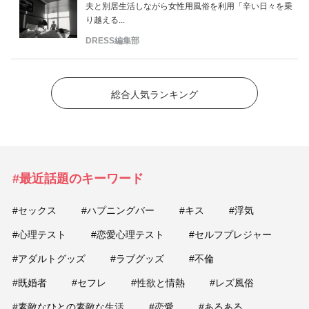
夫と別居生活しながら女性用風俗を利用「辛い日々を乗
り越える...
DRESS編集部
総合人気ランキング
#最近話題のキーワード
#セックス
#ハプニングバー
#キス
#浮気
#心理テスト
#恋愛心理テスト
#セルフプレジャー
#アダルトグッズ
#ラブグッズ
#不倫
#既婚者
#セフレ
#性欲と情熱
#レズ風俗
#素敵なひとの素敵な生活
#恋愛
#あるある