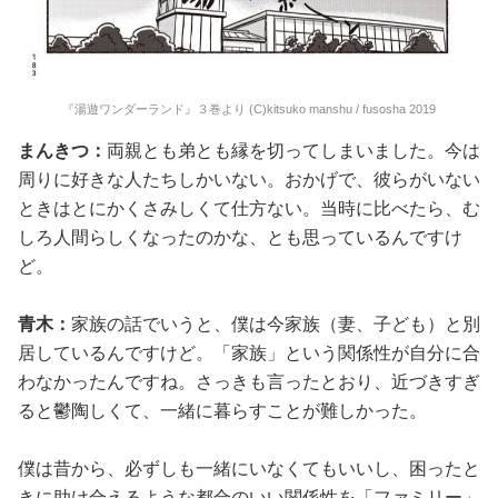
『湯遊ワンダーランド』３巻より (C)kitsuko manshu / fusosha 2019
まんきつ：
両親とも弟とも縁を切ってしまいました。今は
周りに好きな人たちしかいない。おかげで、彼らがいない
ときはとにかくさみしくて仕方ない。当時に比べたら、む
しろ人間らしくなったのかな、とも思っているんですけ
ど。
青木：
家族の話でいうと、僕は今家族（妻、子ども）と別
居しているんですけど。「家族」という関係性が自分に合
わなかったんですね。さっきも言ったとおり、近づきすぎ
ると鬱陶しくて、一緒に暮らすことが難しかった。
僕は昔から、必ずしも一緒にいなくてもいいし、困ったと
きに助け合えるような都合のいい関係性を「ファミリー」