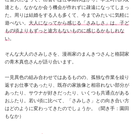
占い
達とも、なかなか会う機会が作れずに疎遠になってしまっ
た。周りは結婚をする人も多くて、今までみたいに気軽に
性と愛
遊べない。
大人になってから感じる「さみしさ」は、子ど
もの頃よりもずっと途方もないものに感じるかもしれな
ゲーム
い
。
そんな大人のさみしさを、漫画家のまんきつさんと格闘家
の青木真也さんが語り合います。
一見異色の組み合わせではあるものの、孤独な作業を繰り
返すお仕事であったり、既存の家族像と相容れない部分が
あったり、サウナが好きだったり、いくつも共通点がある
おふたり。若い頃に比べて、「さみしさ」との向き合い方
はどのように変わってきたのでしょうか。（聞き手：園田
もなか）