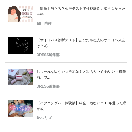
【簡単】当たる!? 心理テストで性格診断。知らなかった
性格...
脇田 尚揮
【サイコパス診断テスト】あなたや恋人のサイコパス度
は？ 心...
DRESS編集部
おしゃれな吸うやつ決定版！ バレない・かわいい・機能
的。ワ...
DRESS編集部
【ハプニングバー体験談】料金・危ない？ 10年通った私
が教...
鈴木 リズ