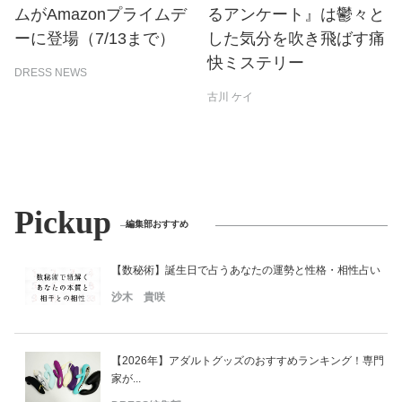
ムがAmazonプライムデ
るアンケート』は鬱々と
ーに登場（7/13まで）
した気分を吹き飛ばす痛
快ミステリー
DRESS NEWS
古川 ケイ
Pickup
編集部おすすめ
【数秘術】誕生日で占うあなたの運勢と性格・相性占い
沙木 貴咲
【2026年】アダルトグッズのおすすめランキング！専門
家が...