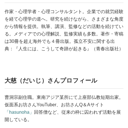
作家・心理学者・心理コンサルタント。企業での就労経験
を経て心理学の道へ。研究を続けながら、さまざまな角度
から情報を提供。執筆、講演、監修などの活動を続けてい
る。メディアでの心理解説、監修実績も多数。著作・寄稿
は30冊を超え海外でも４冊出版。孤立不安に関する出
典：『人生には、こうして奇跡が起きる』（青春出版社）
大慈（だいじ）さんプロフィール
曹洞宗副住職。東南アジア某所にて上座部仏教短期出家。
仮面系お坊さんYouTuber、お坊さんQ＆Aサイト
「hasunoha」
回答僧など、従来の枠に囚われず活動を展
開している。