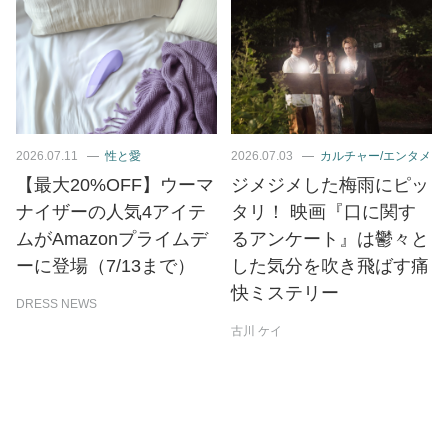
2026.07.11
性と愛
2026.07.03
カルチャー/エンタメ
【最大20%OFF】ウーマ
ジメジメした梅雨にピッ
ナイザーの人気4アイテ
タリ！ 映画『口に関す
ムがAmazonプライムデ
るアンケート』は鬱々と
ーに登場（7/13まで）
した気分を吹き飛ばす痛
快ミステリー
DRESS NEWS
古川 ケイ