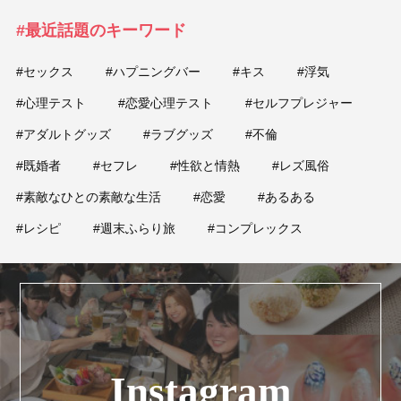
#最近話題のキーワード
#セックス
#ハプニングバー
#キス
#浮気
#心理テスト
#恋愛心理テスト
#セルフプレジャー
#アダルトグッズ
#ラブグッズ
#不倫
#既婚者
#セフレ
#性欲と情熱
#レズ風俗
#素敵なひとの素敵な生活
#恋愛
#あるある
#レシピ
#週末ふらり旅
#コンプレックス
Instagram