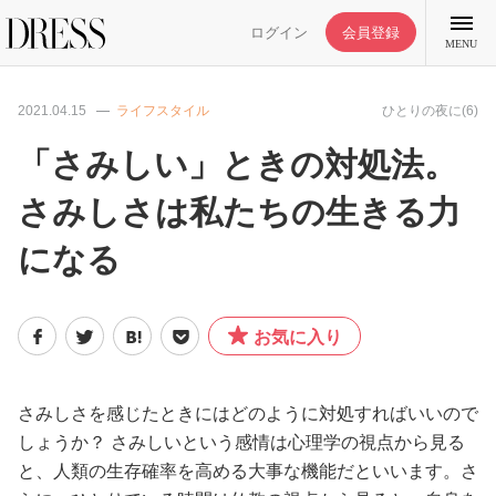
ログイン
会員登録
MENU
2021.04.15
ライフスタイル
ひとりの夜に(6)
「さみしい」ときの対処法。
さみしさは私たちの生きる力
特集記事
になる
DRESS部活
お気に入り
ライフスタイル
ファッション
さみしさを感じたときにはどのように対処すればいいので
しょうか？ さみしいという感情は心理学の視点から見る
と、人類の生存確率を高める大事な機能だといいます。さ
恋愛/結婚/離婚