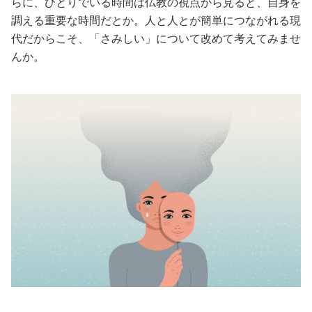
らに、ひとりでいる時間は仏教の視点から見ると、自身を
調える重要な時間だとか。人と人とが簡単につながれる現
美容/健康
代だからこそ、「さみしい」について改めて考えてみませ
んか。
ワークスタイル
妊娠/出産/家族
ココロ/カラダ
グルメ
トラベル
カルチャー/エンタメ