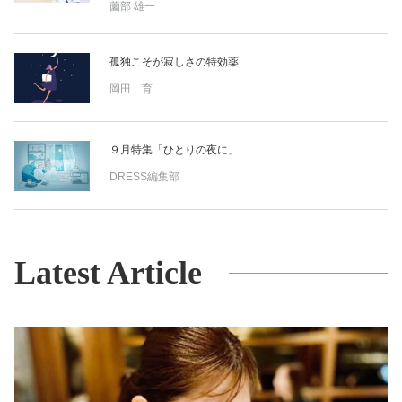
薗部 雄一
孤独こそが寂しさの特効薬
岡田 育
９月特集「ひとりの夜に」
DRESS編集部
Latest Article