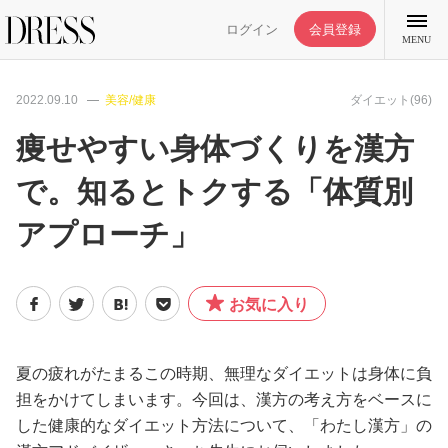
ログイン
会員登録
MENU
2022.09.10
美容/健康
ダイエット(96)
痩せやすい身体づくりを漢方
で。知るとトクする「体質別
特集記事
アプローチ」
DRESS部活
お気に入り
ライフスタイル
ファッション
夏の疲れがたまるこの時期、無理なダイエットは身体に負
担をかけてしまいます。今回は、漢方の考え方をベースに
した健康的なダイエット方法について、「わたし漢方」の
恋愛/結婚/離婚