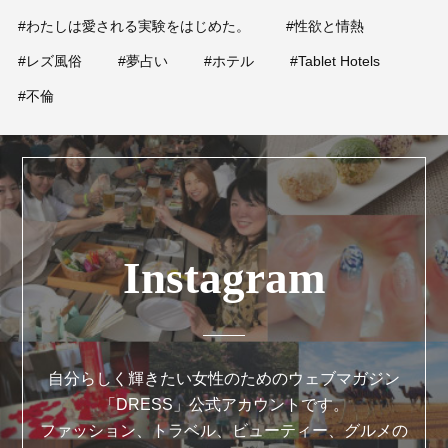
#わたしは愛される実験をはじめた。
#性欲と情熱
#レズ風俗
#夢占い
#ホテル
#Tablet Hotels
#不倫
Instagram
自分らしく輝きたい女性のためのウェブマガジン
「DRESS」公式アカウントです。
ファッション、トラベル、ビューティー、グルメの