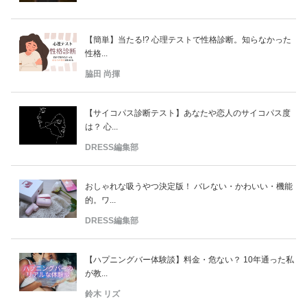
【簡単】当たる!? 心理テストで性格診断。知らなかった
性格...
脇田 尚揮
【サイコパス診断テスト】あなたや恋人のサイコパス度
は？ 心...
DRESS編集部
おしゃれな吸うやつ決定版！ バレない・かわいい・機能
的。ワ...
DRESS編集部
【ハプニングバー体験談】料金・危ない？ 10年通った私
が教...
鈴木 リズ