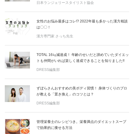
日本ランジェリースタイリスト協会
女性のお悩み最多はコレ!? 2022年最も多かった漢方相談
は〇〇！
漢方専門家 さっち先生
TOTAL 16㎏減達成！ 年齢のせいだと諦めていたダイエッ
トも仲間がいれば楽しく達成できることを知りました!!
DRESS編集部
ずぼらさんおすすめの美ボディ習慣！ 身体づくりのプロ
が教える「置き換え」のコツとは？
DRESS編集部
管理栄養士のレシピつき。栄養満点のダイエットスープ
で効果的に痩せる方法