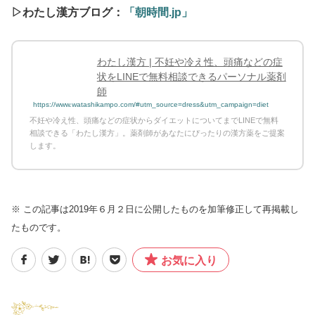
▷わたし漢方ブログ：
「朝時間.jp」
わたし漢方 | 不妊や冷え性、頭痛などの症
状をLINEで無料相談できるパーソナル薬剤
師
https://www.watashikampo.com/#utm_source=dress&utm_campaign=diet
不妊や冷え性、頭痛などの症状からダイエットについてまでLINEで無料
相談できる「わたし漢方」。薬剤師があなたにぴったりの漢方薬をご提案
します。
※ この記事は2019年６月２日に公開したものを加筆修正して再掲載し
たものです。
お気に入り