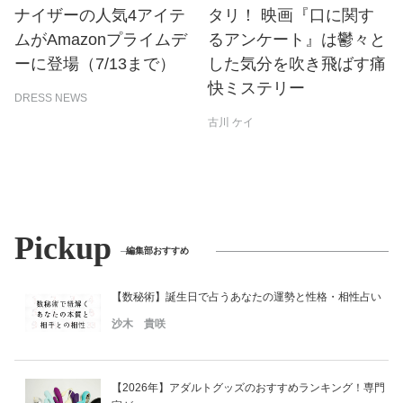
ナイザーの人気4アイテ
タリ！ 映画『口に関す
ムがAmazonプライムデ
るアンケート』は鬱々と
ーに登場（7/13まで）
した気分を吹き飛ばす痛
快ミステリー
DRESS NEWS
古川 ケイ
Pickup
編集部おすすめ
【数秘術】誕生日で占うあなたの運勢と性格・相性占い
沙木 貴咲
【2026年】アダルトグッズのおすすめランキング！専門