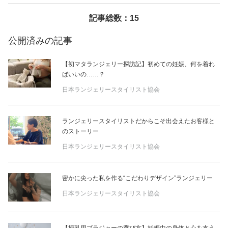
記事総数：15
美容/健康
公開済みの記事
ワークスタイル
【初マタランジェリー探訪記】初めての妊娠、何を着れ
ばいいの……？
妊娠/出産/家族
日本ランジェリースタイリスト協会
ココロ/カラダ
ランジェリースタイリストだからこそ出会えたお客様と
のストーリー
グルメ
日本ランジェリースタイリスト協会
トラベル
密かに尖った私を作る“こだわりデザイン”ランジェリー
日本ランジェリースタイリスト協会
カルチャー/エンタメ