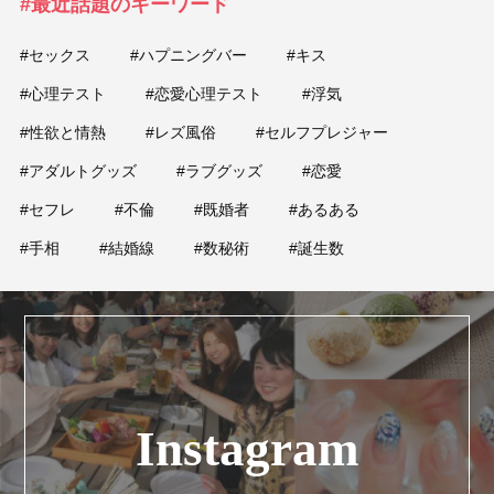
#最近話題のキーワード
#セックス
#ハプニングバー
#キス
#心理テスト
#恋愛心理テスト
#浮気
#性欲と情熱
#レズ風俗
#セルフプレジャー
#アダルトグッズ
#ラブグッズ
#恋愛
#セフレ
#不倫
#既婚者
#あるある
#手相
#結婚線
#数秘術
#誕生数
Instagram