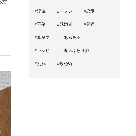
ら意
#浮気
#セフレ
#恋愛
#不倫
#既婚者
#開運
#算命学
#あるある
#レシピ
#週末ふらり旅
#別れ
#数秘術