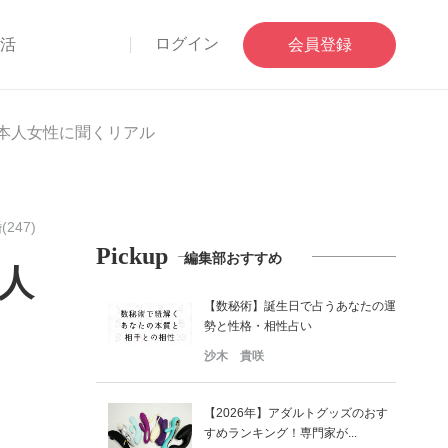
ログイン
部活
会員登録
本人女性に聞くリアル
(247)
Pickup
編集部おすすめ
人
【数秘術】誕生日で占うあなたの運
勢と性格・相性占い
沙木 貴咲
【2026年】アダルトグッズのおす
すめランキング！専門家が...