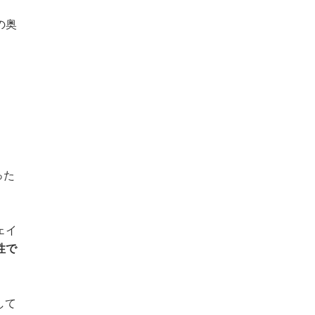
の奥
った
ェイ
性で
して