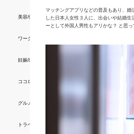
マッチングアプリなどの普及もあり、婚
美容/健康
した日本人女性３人に、出会いや結婚生
ーとして外国人男性もアリかな？ と思
ワークスタイル
妊娠/出産/家族
ココロ/カラダ
グルメ
トラベル