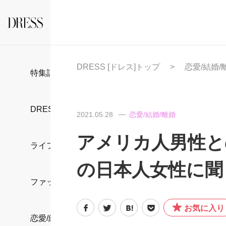
DRESS [ドレス]トップ
恋愛/結婚/
特集記事
DRESS部活
2021.05.28
恋愛/結婚/離婚
アメリカ人男性と
ライフスタイル
の日本人女性に聞
ファッション
お気に入り
恋愛/結婚/離婚