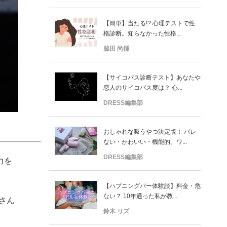
【簡単】当たる!? 心理テストで性
格診断。知らなかった性格...
脇田 尚揮
【サイコパス診断テスト】あなたや
恋人のサイコパス度は？ 心...
DRESS編集部
おしゃれな吸うやつ決定版！ バレ
ない・かわいい・機能的。ワ...
DRESS編集部
力を
【ハプニングバー体験談】料金・危
ない？ 10年通った私が教...
さん
鈴木 リズ