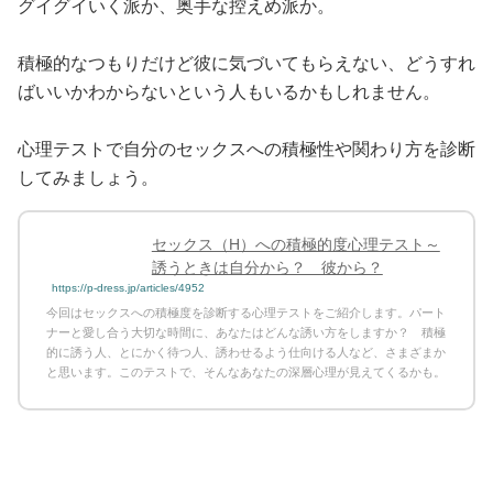
グイグイいく派か、奥手な控えめ派か。
積極的なつもりだけど彼に気づいてもらえない、どうすれ
ばいいかわからないという人もいるかもしれません。
心理テストで自分のセックスへの積極性や関わり方を診断
してみましょう。
セックス（H）への積極的度心理テスト～
誘うときは自分から？ 彼から？
https://p-dress.jp/articles/4952
今回はセックスへの積極度を診断する心理テストをご紹介します。パート
ナーと愛し合う大切な時間に、あなたはどんな誘い方をしますか？ 積極
的に誘う人、とにかく待つ人、誘わせるよう仕向ける人など、さまざまか
と思います。このテストで、そんなあなたの深層心理が見えてくるかも。