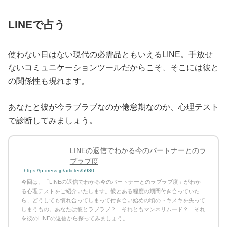
LINEで占う
使わない日はない現代の必需品ともいえるLINE。手放せ
ないコミュニケーションツールだからこそ、そこには彼と
の関係性も現れます。
あなたと彼が今ラブラブなのか倦怠期なのか、心理テスト
で診断してみましょう。
LINEの返信でわかる今のパートナーとのラ
ブラブ度
https://p-dress.jp/articles/5980
今回は、「LINEの返信でわかる今のパートナーとのラブラブ度」がわか
る心理テストをご紹介いたします。彼とある程度の期間付き合っていた
ら、どうしても慣れ合ってしまって付き合い始めの頃のトキメキを失って
しまうもの。あなたは彼とラブラブ？ それともマンネリムード？ それ
を彼のLINEの返信から探ってみましょう。