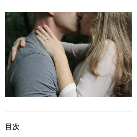
美容/健康
ワークスタイル
妊娠/出産/家族
ココロ/カラダ
グルメ
トラベル
カルチャー/エンタメ
目次