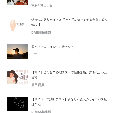
雨あがりの少女
結婚線の見方とは？ 右手と左手の違いや結婚年齢の線を
解説【...
DRESS編集部
運がいい人には５つの特徴がある
バニー
【簡単】当たる!? 心理テストで性格診断。知らなかった
性格...
脇田 尚揮
【サイコパス診断テスト】あなたや恋人のサイコパス度
は？ 心...
DRESS編集部