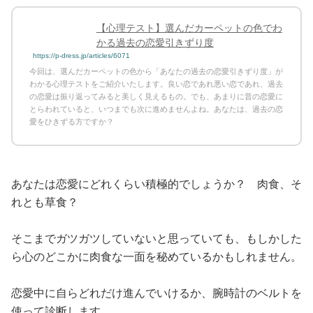
【心理テスト】選んだカーペットの色でわ
かる過去の恋愛引きずり度
https://p-dress.jp/articles/6071
今回は、選んだカーペットの色から「あなたの過去の恋愛引きずり度」が
わかる心理テストをご紹介いたします。良い恋であれ悪い恋であれ、過去
の恋愛は振り返ってみると美しく見えるもの。でも、あまりに昔の恋愛に
とらわれていると、いつまでも次に進めませんよね。あなたは、過去の恋
愛をひきずる方ですか？
あなたは恋愛にどれくらい積極的でしょうか？ 肉食、そ
れとも草食？
そこまでガツガツしていないと思っていても、もしかした
ら心のどこかに肉食な一面を秘めているかもしれません。
恋愛中に自らどれだけ進んでいけるか、腕時計のベルトを
使って診断します。