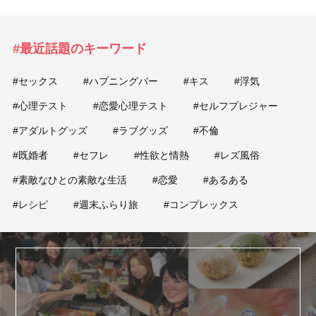
#最近話題のキーワード
#セックス
#ハプニングバー
#キス
#浮気
#心理テスト
#恋愛心理テスト
#セルフプレジャー
#アダルトグッズ
#ラブグッズ
#不倫
#既婚者
#セフレ
#性欲と情熱
#レズ風俗
#素敵なひとの素敵な生活
#恋愛
#あるある
#レシピ
#週末ふらり旅
#コンプレックス