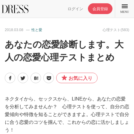
ログイン
会員登録
MENU
2018.03.08
性と愛
心理テスト(583)
あなたの恋愛診断します。大
人の恋愛心理テストまとめ
特集記事
DRESS部活
お気に入り
ライフスタイル
ネクタイから、セックスから、LINEから、あなたの恋愛
を分析してみませんか？ 心理テストを使って、自分の恋
ファッション
愛傾向や特徴を知ることができますよ。心理テストで自分
に合う恋愛のコツを掴んで、これからの恋に活かしましょ
恋愛/結婚/離婚
う！