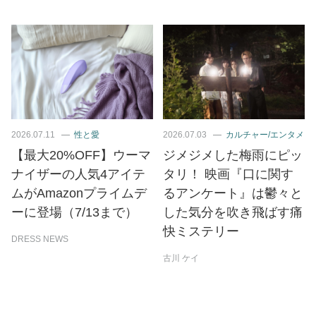
2026.07.11
性と愛
2026.07.03
カルチャー/エンタメ
【最大20%OFF】ウーマ
ジメジメした梅雨にピッ
ナイザーの人気4アイテ
タリ！ 映画『口に関す
ムがAmazonプライムデ
るアンケート』は鬱々と
ーに登場（7/13まで）
した気分を吹き飛ばす痛
快ミステリー
DRESS NEWS
古川 ケイ